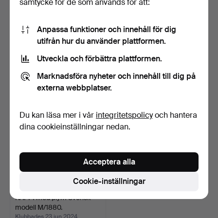
samtycke för de som används för att:
Anpassa funktioner och innehåll för dig
EPÅLETTER, ett par, kapten
UNIFORMSMÖSSOR, 5 st,
utifrån hur du använder plattformen.
vid 1/2:a livgr…
olika modeller.
Klubbades 23 jun 2024
Klubbades 23 jun 2024
Utveckla och förbättra plattformen.
4 bud
21 bud
83 USD
196 USD
Marknadsföra nyheter och innehåll till dig på
externa webbplatser.
Du kan läsa mer i vår
integritetspolicy
och hantera
dina cookieinställningar nedan.
Acceptera alla
Cookie-inställningar
KÄPPI med plym Svensk
modell M/1880.
Klubbades 23 jun 2024