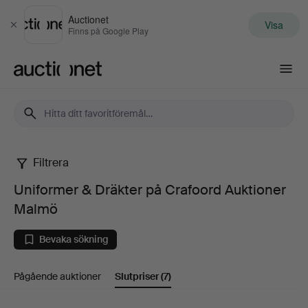
Auctionet
Visa
Stäng
Finns på Google Play
Auctionet.com
Filtrera
Uniformer
Uniformer & Dräkter på Crafoord Auktioner
&
Malmö
Dräkter
Bevaka sökning
på
Pågående auktioner
Slutpriser
(7)
Crafoord