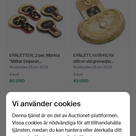
EPÅLETTER, 2 par, Märkta
EPÅLETT, m/1849, för
"Militär Ekiperin…
officer vid grenadjär…
Klubbades 23 jun 2024
Klubbades 23 jun 2024
4 bud
3 bud
85 USD
43 USD
Vi använder cookies
Denna tjänst är en del av Auctionet-plattformen.
Vissa cookies är nödvändiga för att tillhandahålla
tjänsten, medan du kan hantera eller återkalla ditt