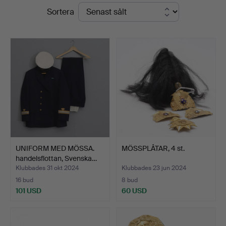
Slutpriser
Sortera
Auktioner
Malmö
UNIFORM MED MÖSSA.
MÖSSPLÅTAR, 4 st.
handelsflottan, Svenska…
Klubbades 31 okt 2024
Klubbades 23 jun 2024
16 bud
8 bud
101 USD
60 USD