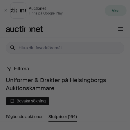
Auctionet
Visa
Stäng
Finns på Google Play
Auctionet.com
Filtrera
Uniformer
Uniformer & Dräkter på Helsingborgs
&
Auktionskammare
Dräkter
Bevaka sökning
på
Pågående auktioner
Slutpriser
(164)
Helsingborgs