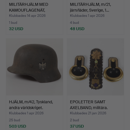
MILITÄRHJÄLM MED
MILITÄRHJÄLM, m/21,
KAMOUFLAGENÄT,
järn/läder, Sverige, 1…
svenska ar…
Klubbades 14 apr 2026
Klubbades 1 apr 2026
1 bud
4 bud
32 USD
48 USD
HJÄLM, m/42, Tyskland,
EPOLETTER SAMT
andra världskriget.
AXELBAND, militära.
Klubbades 1 apr 2026
Klubbades 21 jan 2026
25 bud
2 bud
503 USD
37 USD