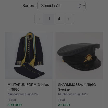
Slutpriser
Sortera
Auktionskammare
1
4
MILITÄRUNIFORM, 3 delar,
SKÄRMMÖSSA, m/1960,
m/1886.
Sverige.
Klubbades 3 aug 2026
Klubbades 1 aug 2026
14 bud
1 bud
399 USD
32 USD