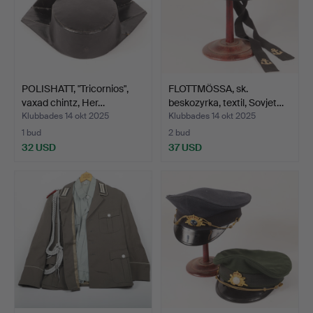
POLISHATT, "Tricornios",
FLOTTMÖSSA, sk.
vaxad chintz, Her…
beskozyrka, textil, Sovjet…
Klubbades 14 okt 2025
Klubbades 14 okt 2025
1 bud
2 bud
32 USD
37 USD