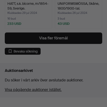
HATT, s.k. bicorne, m/1854-
UNIFORMSMÖSSA, Skåne,
59, Sverige.
1800/1900-tal.
Klubbades 29 jul 2024
Klubbades 26 jul 2024
16 bud
3 bud
233 USD
43 USD
Visa fler föremål
Bevaka sökning
Auktionsarkivet
Du söker i vårt arkiv över avslutade auktioner.
Visa pågående auktioner istället.