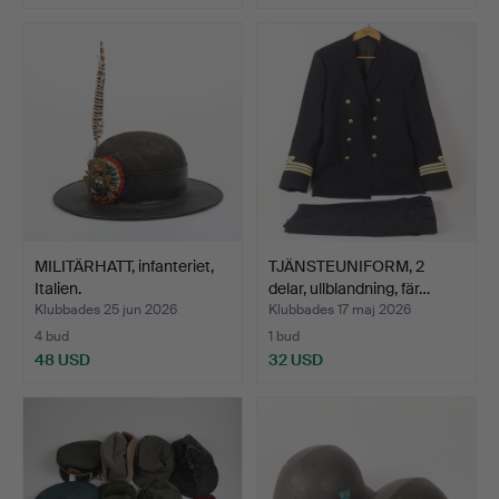
MILITÄRHATT, infanteriet,
TJÄNSTEUNIFORM, 2
Italien.
delar, ullblandning, fär…
Klubbades 25 jun 2026
Klubbades 17 maj 2026
4 bud
1 bud
48 USD
32 USD