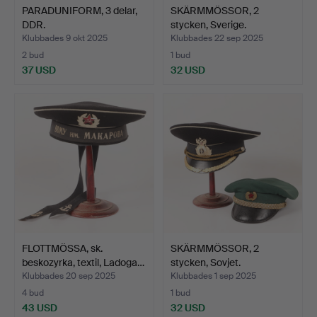
PARADUNIFORM, 3 delar,
SKÄRMMÖSSOR, 2
DDR.
stycken, Sverige.
Klubbades 9 okt 2025
Klubbades 22 sep 2025
2 bud
1 bud
37 USD
32 USD
FLOTTMÖSSA, sk.
SKÄRMMÖSSOR, 2
beskozyrka, textil, Ladoga…
stycken, Sovjet.
Klubbades 20 sep 2025
Klubbades 1 sep 2025
4 bud
1 bud
43 USD
32 USD