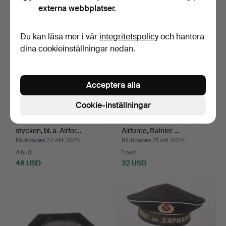
externa webbplatser.
Du kan läsa mer i vår
integritetspolicy
och hantera
dina cookieinställningar nedan.
Acceptera alla
Cookie-inställningar
PILOTBYXOR M. M., 3
UNIFORMSJACKA, ull, USA
stycken, bl. a. Airfor…
Airforce, Rainier …
Klubbades 27 okt 2025
Klubbades 21 okt 2025
4 bud
1 bud
48 USD
32 USD