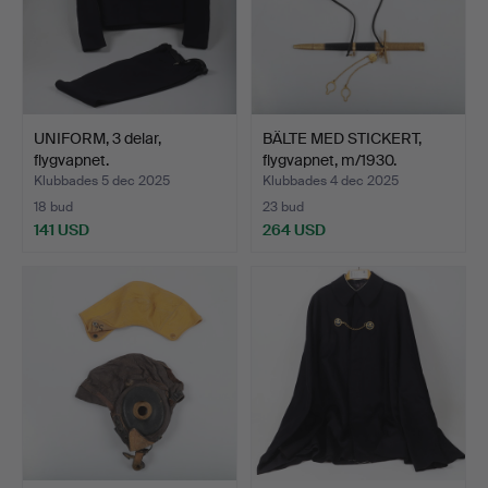
UNIFORM, 3 delar,
BÄLTE MED STICKERT,
flygvapnet.
flygvapnet, m/1930.
Klubbades 5 dec 2025
Klubbades 4 dec 2025
18 bud
23 bud
141 USD
264 USD