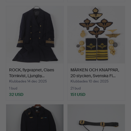
ROCK, flygvapnet, Claes
MÄRKEN OCH KNAPPAR,
Törnkvist, Ljungby…
20 stycken, Svenska Fl…
Klubbades 14 dec 2025
Klubbades 10 dec 2025
1 bud
21 bud
32 USD
151 USD