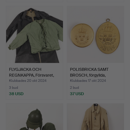
FLYGJACKA OCH
POLISBRICKA SAMT
REGNKAPPA, Försvaret,
BROSCH, förgyllda,
1900-t…
Sporro…
Klubbades 20 okt 2024
Klubbades 17 okt 2024
3 bud
2 bud
38 USD
37 USD