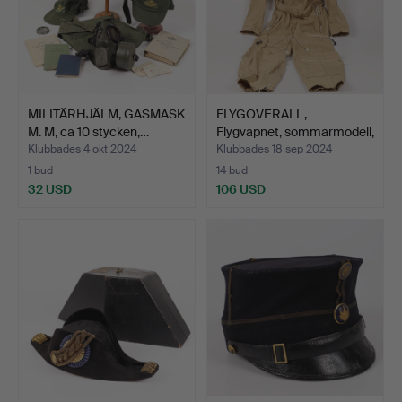
MILITÄRHJÄLM, GASMASK
FLYGOVERALL,
M. M, ca 10 stycken,…
Flygvapnet, sommarmodell,
bom…
Klubbades 4 okt 2024
Klubbades 18 sep 2024
1 bud
14 bud
32 USD
106 USD