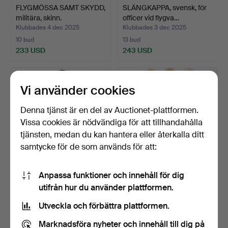
FLYGMÖSSA SAMT SKYDD,
SLÄNGKAPPA, svensk, för
militära, skinn.
officer vid flygva…
Klubbades 4 dec 2025
Klubbades 3 dec 2025
10 bud
13 bud
233 USD
243 USD
Vi använder cookies
Denna tjänst är en del av Auctionet-plattformen.
Vissa cookies är nödvändiga för att tillhandahålla
tjänsten, medan du kan hantera eller återkalla ditt
samtycke för de som används för att:
Anpassa funktioner och innehåll för dig
VAPENROCK, Norge,
UNIFORM, 5 delar, överste,
utifrån hur du använder plattformen.
M/1914.
Svenska Flygvap…
Klubbades 21 nov 2025
Klubbades 17 nov 2025
Utveckla och förbättra plattformen.
8 bud
30 bud
138 USD
275 USD
Marknadsföra nyheter och innehåll till dig på