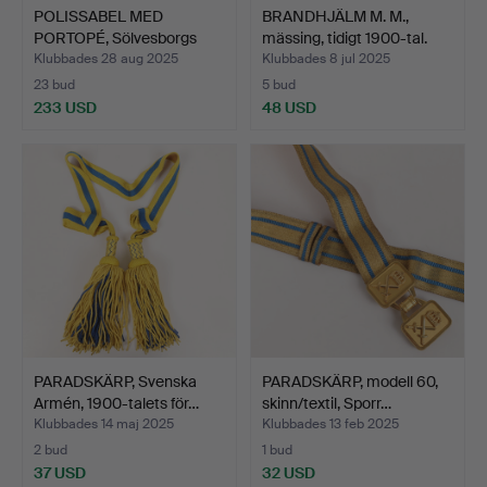
POLISSABEL MED
BRANDHJÄLM M. M.,
PORTOPÉ, Sölvesborgs
mässing, tidigt 1900-tal.
Polisd…
Klubbades 28 aug 2025
Klubbades 8 jul 2025
23 bud
5 bud
233 USD
48 USD
PARADSKÄRP, Svenska
PARADSKÄRP, modell 60,
Armén, 1900-talets för…
skinn/textil, Sporr…
Klubbades 14 maj 2025
Klubbades 13 feb 2025
2 bud
1 bud
37 USD
32 USD