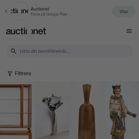
Auctionet
Visa
Stäng
Finns på Google Play
Auctionet.com
Filtrera
Selected
by
Thörner
&
Ek