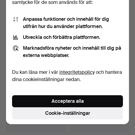
samtycke för de som används för att:
Anpassa funktioner och innehåll för dig
utifrån hur du använder plattformen.
Utveckla och förbättra plattformen.
STUDSARPISTOL MED
SLAGLÅSREVOLVER, så
LÖSKOLV, 1800-tal.
kallad pepperbox, Joha…
Marknadsföra nyheter och innehåll till dig på
Klubbades 15 mar 2026
Klubbades 15 mar 2026
externa webbplatser.
9 bud
15 bud
359 USD
338 USD
Du kan läsa mer i vår
integritetspolicy
och hantera
dina cookieinställningar nedan.
Acceptera alla
Cookie-inställningar