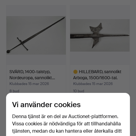
smörask i marmor eller en så kallad pepperbox av
Johan Engholm.
Välkomna!
SVÄRD, 1400-talstyp,
HILLEBARD, sannolikt
Nordeuropa, sannolikt…
Arboga, 1500/1600-tal.
Klubbades 15 mar 2026
Klubbades 15 mar 2026
8 bud
10 bud
1 846 USD
528 USD
Vi använder cookies
Utvalt
föremål
Denna tjänst är en del av Auctionet-plattformen.
Vissa cookies är nödvändiga för att tillhandahålla
tjänsten, medan du kan hantera eller återkalla ditt