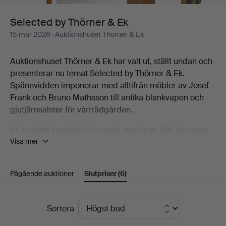
Selected by Thörner & Ek
15 mar 2026
· Auktionshuset Thörner & Ek
Auktionshuset Thörner & Ek har valt ut, ställt undan och
presenterar nu temat Selected by Thörner & Ek.
Spännvidden imponerar med alltifrån möbler av Josef
Frank och Bruno Mathsson till antika blankvapen och
gjutjärnsalster för vårträdgården.
En kvartett spektakulära ryska appliquer (här kan man
Visa mer
njuta av detaljrikedom), sticker ut, en Farsta-vas av
Kåge är en ren njutning och så bysten, utförd av Alice
Nordin, den är så mycket tidigt 1900-tal någonting kan
Pågående auktioner
Slutpriser
(6)
bli.
Auktionen är som ett litet mästarprov där auktionshuset
Slutpriser
Sortera
verkligen visar framfötterna. De drygt 80 utropen
kännetecknas av kvalitet, oavsett om det rör sig om en