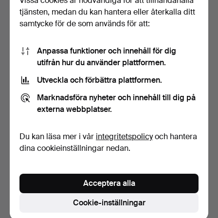
Vissa cookies är nödvändiga för att tillhandahålla
tjänsten, medan du kan hantera eller återkalla ditt
samtycke för de som används för att:
Anpassa funktioner och innehåll för dig
utifrån hur du använder plattformen.
Utveckla och förbättra plattformen.
KNIV, FM Mattson, Mora,
Marknadsföra nyheter och innehåll till dig på
1900-tal.
5 dagar
externa webbplatser.
Värdering
85 USD
Du kan läsa mer i vår
integritetspolicy
och hantera
dina cookieinställningar nedan.
Bevaka sökning
Du kan också söka i
vårt arkiv med avslutade auktioner
.
Acceptera alla
Cookie-inställningar