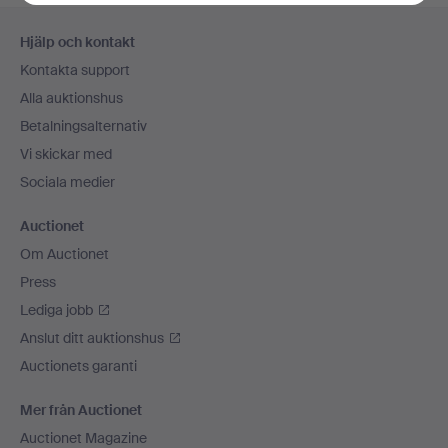
Sidfotsnavigation
Hjälp och kontakt
Kontakta support
Alla auktionshus
Betalningsalternativ
Vi skickar med
Sociala medier
Auctionet
Om Auctionet
Press
Lediga jobb
Anslut ditt auktionshus
Auctionets garanti
Mer från Auctionet
Auctionet Magazine