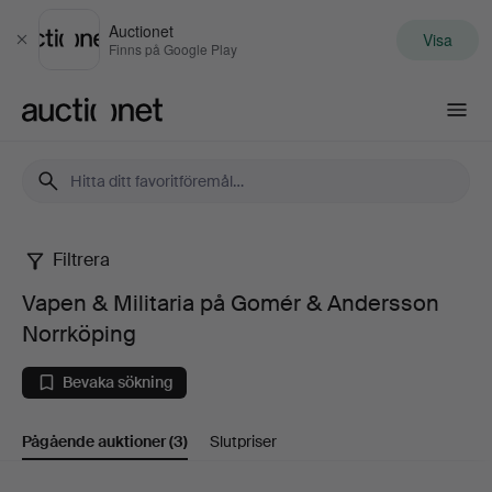
Auctionet
Visa
Stäng
Finns på Google Play
Auctionet.com
Filtrera
Vapen
Vapen & Militaria på Gomér & Andersson
&
Norrköping
Militaria
Bevaka sökning
på
Pågående auktioner
(3)
Slutpriser
Gomér