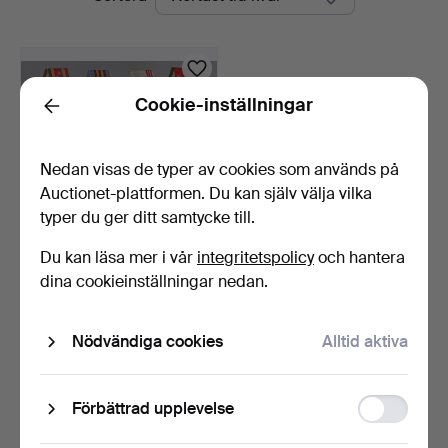
auktioner
Bossard
Cookie-inställningar
Back
Nedan visas de typer av cookies som används på
Auctionet-plattformen. Du kan själv välja vilka
typer du ger ditt samtycke till.
Du kan läsa mer i vår
integritetspolicy
och hantera
8 ordnar och märken
dina cookieinställningar nedan.
Sovjetunionen.
1 dag
3 bud
Nödvändiga cookies
Alltid aktiva
47 USD
Bevaka sökning
Function
Förbättrad upplevelse
storage
Du kan också söka i
vårt arkiv med avslutade auktioner
.