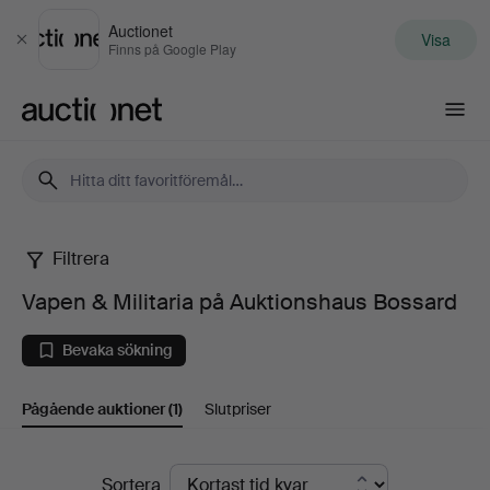
Auctionet
Visa
Stäng
Finns på Google Play
Auctionet.com
Filtrera
Vapen
Vapen & Militaria på Auktionshaus Bossard
&
Bevaka sökning
Militaria
Pågående auktioner
(1)
Slutpriser
på
Auktionshaus
Pågående
Sortera