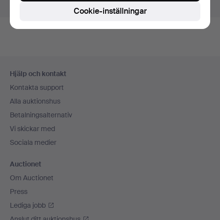
Visa pågående auktioner istället.
Cookie-inställningar
Sidfotsnavigation
Hjälp och kontakt
Kontakta support
Alla auktionshus
Betalningsalternativ
Vi skickar med
Sociala medier
Auctionet
Om Auctionet
Press
Lediga jobb
Anslut ditt auktionshus