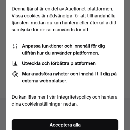
Denna tjänst är en del av Auctionet-plattformen.
Vissa cookies är nödvändiga för att tillhandahålla
tjänsten, medan du kan hantera eller återkalla ditt
samtycke för de som används för att:
JAGTKNIVE. 2 st,
Zebraskin gevärfoder med
Anpassa funktioner och innehåll för dig
”Lapplander 95", Frosts, …
tillhörande ”kvar…
utifrån hur du använder plattformen.
Klubbades 25 jul 2025
Klubbades 7 maj 2025
Utveckla och förbättra plattformen.
3 bud
7 bud
62 USD
93 USD
Marknadsföra nyheter och innehåll till dig på
externa webbplatser.
Bevaka sökning
Du kan läsa mer i vår
integritetspolicy
och hantera
dina cookieinställningar nedan.
Auktionsarkivet
Du söker i vårt arkiv över avslutade auktioner.
Acceptera alla