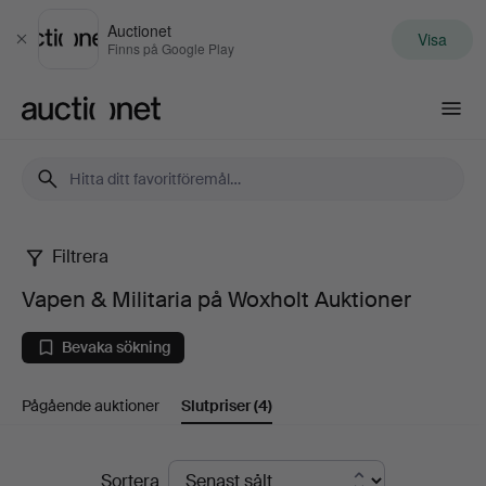
Auctionet
Visa
Stäng
Finns på Google Play
Auctionet.com
Filtrera
Vapen
Vapen & Militaria på Woxholt Auktioner
&
Bevaka sökning
Militaria
Pågående auktioner
Slutpriser
(4)
på
Woxholt
Slutpriser
Sortera