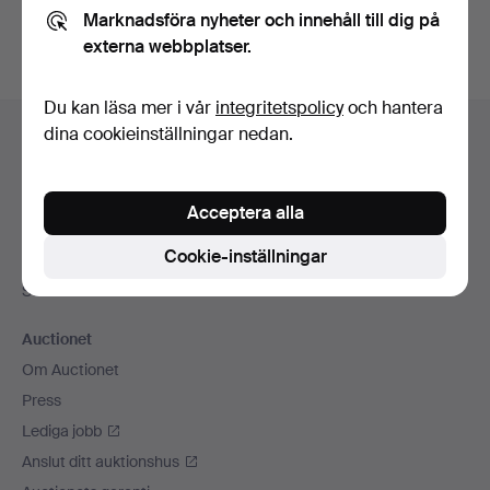
Marknadsföra nyheter och innehåll till dig på
externa webbplatser.
Du kan läsa mer i vår
integritetspolicy
och hantera
Sidfotsnavigation
dina cookieinställningar nedan.
Hjälp och kontakt
Kontakta support
Alla auktionshus
Acceptera alla
Betalningsalternativ
Cookie-inställningar
Vi skickar med
Sociala medier
Auctionet
Om Auctionet
Press
Lediga jobb
Anslut ditt auktionshus