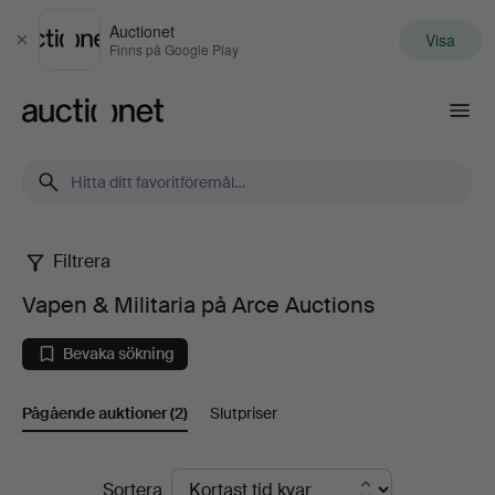
Auctionet
Visa
Stäng
Finns på Google Play
Auctionet.com
Filtrera
Vapen
Vapen & Militaria på Arce Auctions
&
Bevaka sökning
Militaria
Pågående auktioner
(2)
Slutpriser
på
Arce
Pågående
Sortera