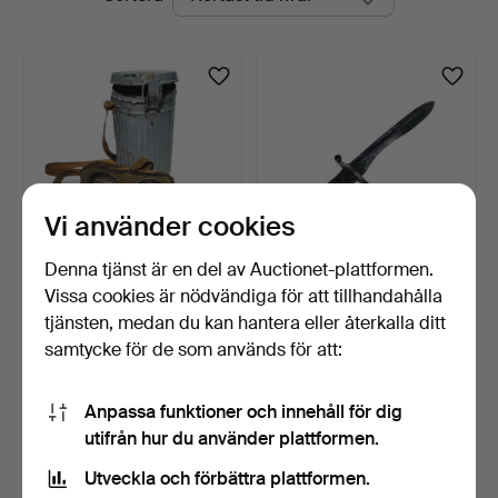
auktioner
Auctions
Vi använder cookies
Denna tjänst är en del av Auctionet-plattformen.
Vissa cookies är nödvändiga för att tillhandahålla
Antik gasmask med
Artilleribajonett från Toledo i
metallbehållare.
stål.
tjänsten, medan du kan hantera eller återkalla ditt
2 dagar
5 dagar
samtycke för de som används för att:
Värdering
Värdering
93 USD
105 USD
Anpassa funktioner och innehåll för dig
utifrån hur du använder plattformen.
Bevaka sökning
Utveckla och förbättra plattformen.
Du kan också söka i
vårt arkiv med avslutade auktioner
.