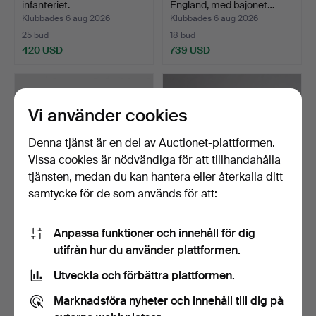
infanteriet.
England, med bajonet…
Klubbades 6 aug 2026
Klubbades 6 aug 2026
25 bud
18 bud
420 USD
739 USD
Vi använder cookies
Denna tjänst är en del av Auctionet-plattformen.
Vissa cookies är nödvändiga för att tillhandahålla
tjänsten, medan du kan hantera eller återkalla ditt
samtycke för de som används för att:
FLINTLÅSGEVÄR, troligen
JAKTVAPEN. Pilbåge med
Anpassa funktioner och innehåll för dig
Nordafrika.
koger, två pilar oc…
utifrån hur du använder plattformen.
Klubbades 6 aug 2026
Klubbades 6 aug 2026
12 bud
1 bud
Utveckla och förbättra plattformen.
96 USD
22 USD
Marknadsföra nyheter och innehåll till dig på