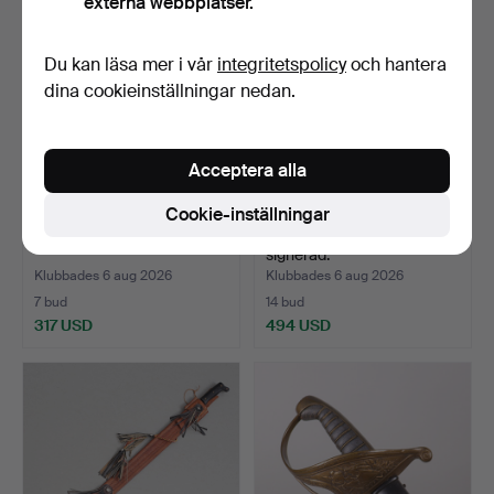
externa webbplatser.
Du kan läsa mer i vår
integritetspolicy
och hantera
dina cookieinställningar nedan.
Acceptera alla
Cookie-inställningar
PISTOL, flintlås, 1800-tal.
SVÄRD, Wakizashi, Japan,
signerad.
Klubbades 6 aug 2026
Klubbades 6 aug 2026
7 bud
14 bud
317 USD
494 USD