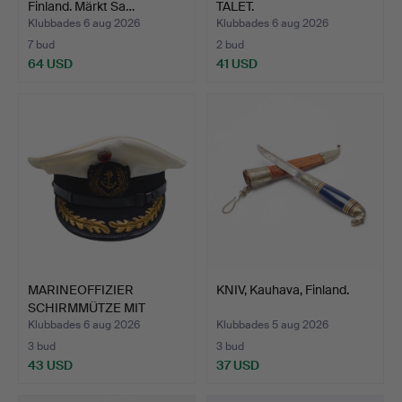
Finland. Märkt Sa…
TALET.
Klubbades 6 aug 2026
Klubbades 6 aug 2026
7 bud
2 bud
64 USD
41 USD
MARINEOFFIZIER
KNIV, Kauhava, Finland.
SCHIRMMÜTZE MIT
ANKER-EMBLE…
Klubbades 6 aug 2026
Klubbades 5 aug 2026
3 bud
3 bud
43 USD
37 USD