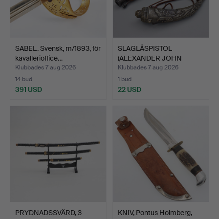
SABEL. Svensk, m/1893, för
SLAGLÅSPISTOL
kavallerioffice…
(ALEXANDER JOHN
FORSYTH, TÄN…
Klubbades 7 aug 2026
Klubbades 7 aug 2026
14 bud
1 bud
391 USD
22 USD
PRYDNADSSVÄRD, 3
KNIV, Pontus Holmberg,