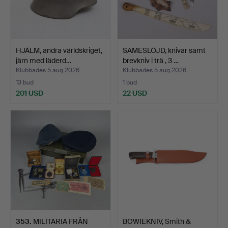
HJÄLM, andra världskriget,
SAMESLÖJD, knivar samt
järn med läderd…
brevkniv i trä , 3 …
Klubbades 5 aug 2026
Klubbades 5 aug 2026
13 bud
1 bud
201 USD
22 USD
353
.
MILITARIA FRÅN
BOWIEKNIV, Smith &