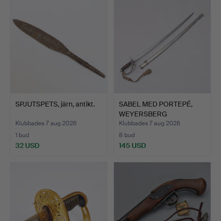
SPJUTSPETS, järn, antikt.
SABEL MED PORTEPÉ,
WEYERSBERG
KIRSCHBAUM &…
Klubbades 7 aug 2026
Klubbades 7 aug 2026
1 bud
8 bud
32 USD
145 USD