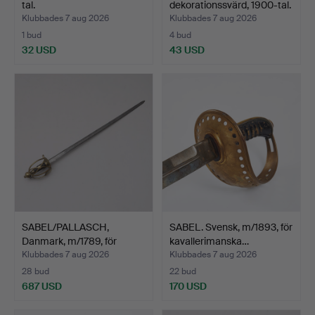
tal.
dekorationssvärd, 1900-tal.
Klubbades 7 aug 2026
Klubbades 7 aug 2026
1 bud
4 bud
32 USD
43 USD
SABEL/PALLASCH,
SABEL. Svensk, m/1893, för
Danmark, m/1789, för
kavallerimanska…
kaval…
Klubbades 7 aug 2026
Klubbades 7 aug 2026
28 bud
22 bud
687 USD
170 USD