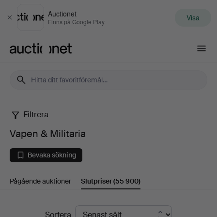
Auctionet
Visa
Stäng
Finns på Google Play
Auctionet.com
Filtrera
Vapen
Vapen & Militaria
&
Bevaka sökning
Militaria
Pågående auktioner
Slutpriser
(55 900)
Slutpriser
Sortera