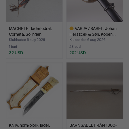
MACHETE i läderfodral,
VÄRJA / SABEL, Johan
Corneta, Solingen.
Herazcek & Søn, Köpen…
Klubbades 6 aug 2026
Klubbades 6 aug 2026
1 bud
28 bud
32 USD
202 USD
Utvalt
föremål
KNIV, horn/björk, läder,
BARNSABEL FRÅN 1800-