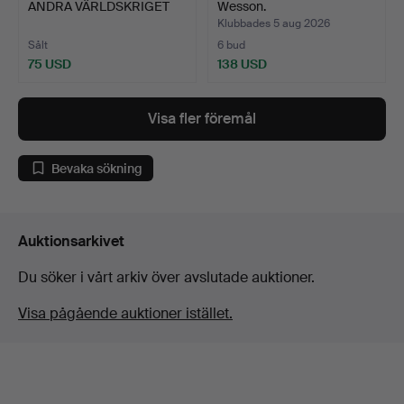
ANDRA VÄRLDSKRIGET
Wesson.
M.M.
Klubbades 5 aug 2026
Sålt
6 bud
75 USD
138 USD
Visa fler föremål
Bevaka sökning
Auktionsarkivet
Du söker i vårt arkiv över avslutade auktioner.
Visa pågående auktioner istället.