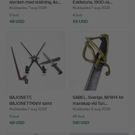
stycken med ställning, As…
Eskilstuna, 1900-ta…
Klubbades 7 aug 2026
Klubbades 7 aug 2026
5 bud
4 bud
48 USD
59 USD
BAJONETT,
SABEL, Sverige, M/1814 för
BAJONETTKNIV samt
manskap vid Tun…
VÄGGLJUSSTAKE,…
Klubbades 7 aug 2026
Klubbades 6 aug 2026
5 bud
40 bud
48 USD
581 USD