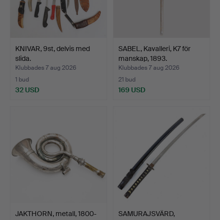
KNIVAR, 9st, delvis med
SABEL, Kavalleri, K7 för
slida.
manskap, 1893.
Klubbades 7 aug 2026
Klubbades 7 aug 2026
1 bud
21 bud
32 USD
169 USD
JAKTHORN, metall, 1800-
SAMURAJSVÄRD,