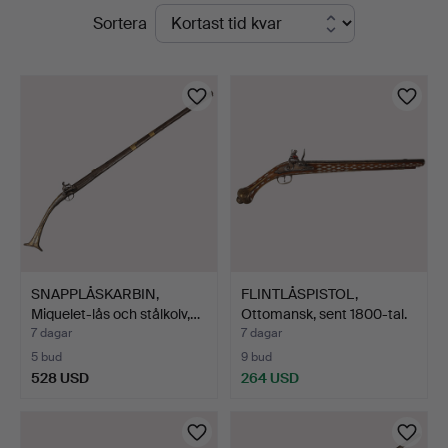
Pågående
Sortera
Auktionsbyrå
auktioner
SNAPPLÅSKARBIN,
FLINTLÅSPISTOL,
Miquelet-lås och stålkolv,…
Ottomansk, sent 1800-tal.
7 dagar
7 dagar
5 bud
9 bud
528 USD
264 USD