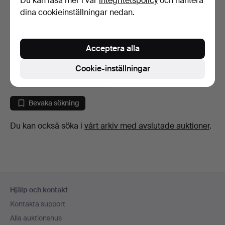
Du kan läsa mer i vår
integritetspolicy
och hantera
dina cookieinställningar nedan.
SKÖLD, Kalkan, Ottomansk,
17/1800-tal.
Acceptera alla
8 dagar
7 bud
Cookie-inställningar
369 USD
Bevaka sökning
Du kan också söka i
vårt arkiv med avslutade auktioner
.
Sidfotsnavigation
Hjälp och kontakt
Kontakta support
Alla auktionshus