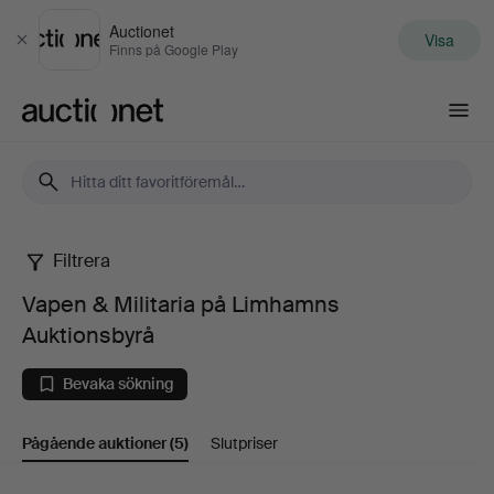
Auctionet
Visa
Stäng
Finns på Google Play
Auctionet.com
Filtrera
Vapen
Vapen & Militaria på Limhamns
&
Auktionsbyrå
Militaria
Bevaka sökning
på
Pågående auktioner
(5)
Slutpriser
Limhamns