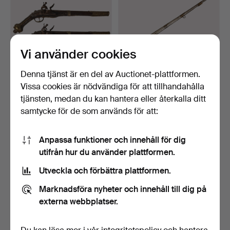
Vi använder cookies
Denna tjänst är en del av Auctionet-plattformen.
Vissa cookies är nödvändiga för att tillhandahålla
FLINTLÅSPISTOLER,
SNAPPLÅSKARBIN,
tjänsten, medan du kan hantera eller återkalla ditt
Ottomanska/Balkanska, 17…
Miquelet-lås och stålkolv,…
samtycke för de som används för att:
7 dagar
7 dagar
7 bud
7 bud
2 601 USD
359 USD
Anpassa funktioner och innehåll för dig
utifrån hur du använder plattformen.
Utveckla och förbättra plattformen.
Marknadsföra nyheter och innehåll till dig på
externa webbplatser.