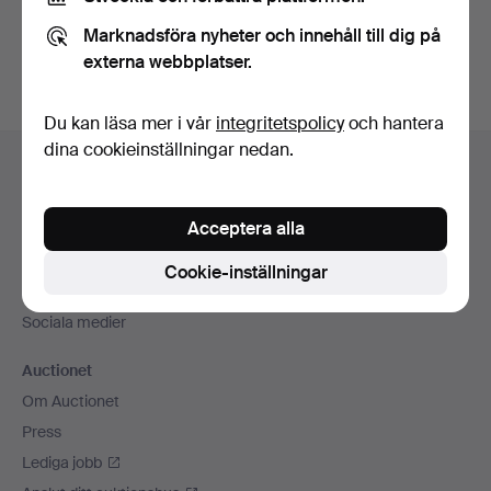
Du kan också söka i
vårt arkiv med avslutade auktioner
.
Marknadsföra nyheter och innehåll till dig på
externa webbplatser.
Du kan läsa mer i vår
integritetspolicy
och hantera
Sidfotsnavigation
dina cookieinställningar nedan.
Hjälp och kontakt
Kontakta support
Acceptera alla
Alla auktionshus
Betalningsalternativ
Cookie-inställningar
Vi skickar med
Sociala medier
Auctionet
Om Auctionet
Press
Lediga jobb