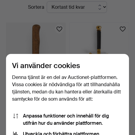
Pågående
Sortera
Auktioner
auktioner
Stockholm
Vi använder cookies
Denna tjänst är en del av Auctionet-plattformen.
Vissa cookies är nödvändiga för att tillhandahålla
NAHKAMPFMESSER, för
STICKERT, Sverige, för
tjänsten, medan du kan hantera eller återkalla ditt
Luftwaffes fältdivisio…
marinen, omkring 19…
samtycke för de som används för att:
21 dagar
21 dagar
16 bud
23 bud
338 USD
527 USD
Anpassa funktioner och innehåll för dig
utifrån hur du använder plattformen.
Bevaka sökning
Utveckla och förbättra plattformen.