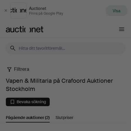
Auctionet
Visa
Stäng
Finns på Google Play
Auctionet.com
Filtrera
Vapen
Vapen & Militaria på Crafoord Auktioner
&
Stockholm
Militaria
Bevaka sökning
på
Pågående auktioner
(2)
Slutpriser
Crafoord