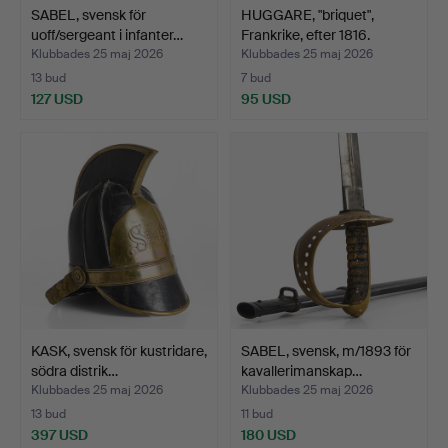
SABEL, svensk för
HUGGARE, "briquet",
uoff/sergeant i infanter…
Frankrike, efter 1816.
Klubbades 25 maj 2026
Klubbades 25 maj 2026
13 bud
7 bud
127 USD
95 USD
KASK, svensk för kustridare,
SABEL, svensk, m/1893 för
södra distrik…
kavallerimanskap…
Klubbades 25 maj 2026
Klubbades 25 maj 2026
13 bud
11 bud
397 USD
180 USD