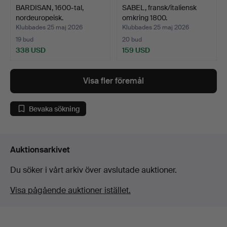
BARDISAN, 1600-tal,
SABEL, fransk/italiensk
nordeuropeisk.
omkring 1800.
Klubbades 25 maj 2026
Klubbades 25 maj 2026
19 bud
20 bud
338 USD
159 USD
Visa fler föremål
Bevaka sökning
Auktionsarkivet
Du söker i vårt arkiv över avslutade auktioner.
Visa pågående auktioner istället.