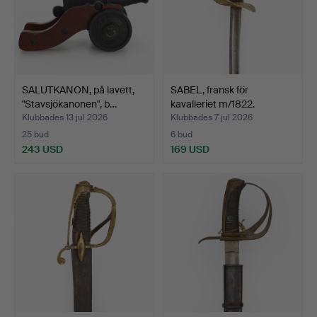
SALUTKANON, på lavett,
SABEL, fransk för
"Stavsjökanonen", b…
kavalleriet m/1822.
Klubbades 13 jul 2026
Klubbades 7 jul 2026
25 bud
6 bud
243 USD
169 USD