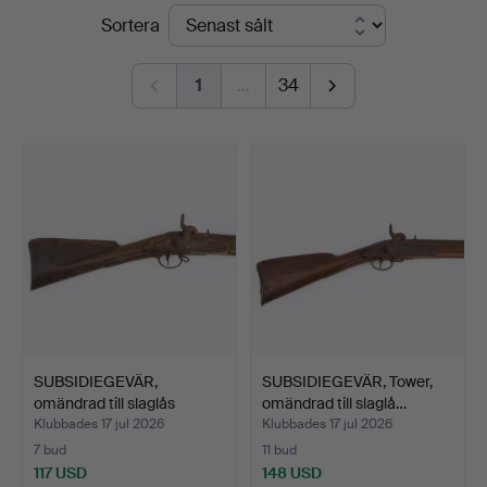
Slutpriser
Sortera
Auktioner
Stockholm
1
…
34
SUBSIDIEGEVÄR,
SUBSIDIEGEVÄR, Tower,
omändrad till slaglås
omändrad till slaglå…
m/185…
Klubbades 17 jul 2026
Klubbades 17 jul 2026
7 bud
11 bud
117 USD
148 USD