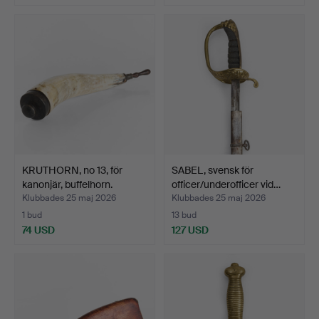
KRUTHORN, no 13, för
SABEL, svensk för
kanonjär, buffelhorn.
officer/underofficer vid…
Klubbades 25 maj 2026
Klubbades 25 maj 2026
1 bud
13 bud
74 USD
127 USD