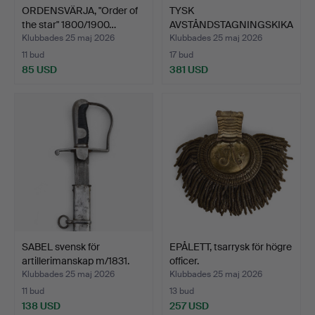
ORDENSVÄRJA, "Order of
TYSK
the star" 1800/1900…
AVSTÅNDSTAGNINGSKIKA
RE, (Scherenfernr…
Klubbades 25 maj 2026
Klubbades 25 maj 2026
11 bud
17 bud
85 USD
381 USD
SABEL svensk för
EPÅLETT, tsarrysk för högre
artillerimanskap m/1831.
officer.
Klubbades 25 maj 2026
Klubbades 25 maj 2026
11 bud
13 bud
138 USD
257 USD