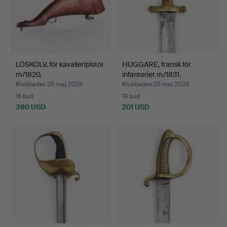
LÖSKOLV, för kavalleripistol
HUGGARE, fransk för
m/1820.
infanteriet m/1831.
Klubbades 25 maj 2026
Klubbades 25 maj 2026
15 bud
19 bud
380 USD
201 USD