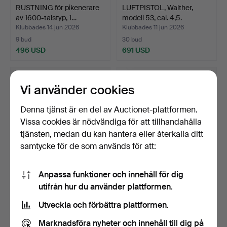
RUSTNING för pikenerare
LUFTPISTOL, Walther,
av 1600-talstyp, 1…
modell 53, cal. 4,5.
Klubbades 14 jun 2026
Klubbades 11 jun 2026
9 bud
30 bud
496 USD
691 USD
Vi använder cookies
Denna tjänst är en del av Auctionet-plattformen.
Vissa cookies är nödvändiga för att tillhandahålla
tjänsten, medan du kan hantera eller återkalla ditt
samtycke för de som används för att:
Anpassa funktioner och innehåll för dig
SALUT- / BORDSKANON,
SLAGLÅSPISTOL,
utifrån hur du använder plattformen.
grönpatinerad brons, …
dubbelpipig, belgisk typ.
Klubbades 11 jun 2026
Klubbades 9 jun 2026
Utveckla och förbättra plattformen.
22 bud
5 bud
253 USD
53 USD
Marknadsföra nyheter och innehåll till dig på