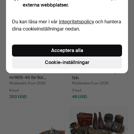
externa webbplatser.
Du kan läsa mer i vår
integritetspolicy
och hantera
dina cookieinställningar nedan.
Acceptera alla
Cookie-inställningar
SLAGLÅSMUSKÖT, svenskt,
SLAGLÅSPISTOL , belgisk
m/1815-45 för flot…
typ.
Klubbades 9 jun 2026
Klubbades 9 jun 2026
6 bud
3 bud
203 USD
48 USD