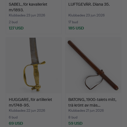
SABEL, för kavalleriet
LUFTGEVÄR. Diana 35.
m/1893.
Klubbades 23 jun 2026
Klubbades 23 jun 2026
2 bud
17 bud
127 USD
185 USD
HUGGARE, för artilleriet
BATONG, 1900-talets mitt,
m/1748-95.
trä krönt av mäs…
Klubbades 22 jun 2026
Klubbades 21 jun 2026
6 bud
8 bud
69 USD
59 USD