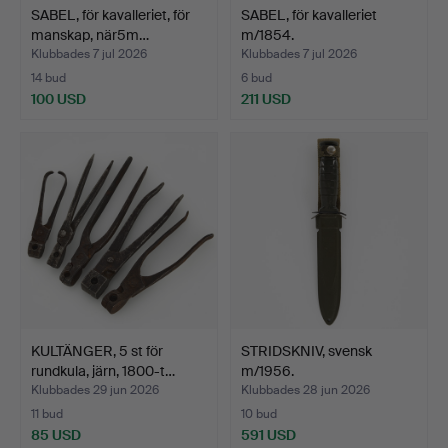
SABEL, för kavalleriet, för
SABEL, för kavalleriet
manskap, när5m…
m/1854.
Klubbades 7 jul 2026
Klubbades 7 jul 2026
14 bud
6 bud
100 USD
211 USD
KULTÄNGER, 5 st för
STRIDSKNIV, svensk
rundkula, järn, 1800-t…
m/1956.
Klubbades 29 jun 2026
Klubbades 28 jun 2026
11 bud
10 bud
85 USD
591 USD