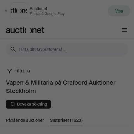
Auctionet
Visa
Stäng
Finns på Google Play
Auctionet.com
Filtrera
Vapen
Vapen & Militaria på Crafoord Auktioner
&
Stockholm
Militaria
Bevaka sökning
på
Pågående auktioner
Slutpriser
(1 623)
Crafoord