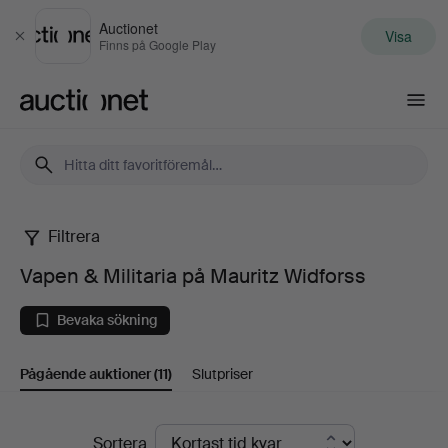
Auctionet
Visa
Stäng
Finns på Google Play
Auctionet.com
Filtrera
Vapen
Vapen & Militaria på Mauritz Widforss
&
Bevaka sökning
Militaria
Pågående auktioner
(11)
Slutpriser
på
Mauritz
Pågående
Sortera