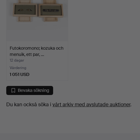
Futokoromono; kozuka och
menuik, ett par, …
12 dagar
Värdering
1 051 USD
Bevaka sökning
Du kan också söka i
vårt arkiv med avslutade auktioner
.
Sidfotsnavigation