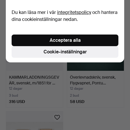
32 USD
526 USD
Du kan läsa mer i vår
integritetspolicy
och hantera
dina cookieinställningar nedan.
Acceptera alla
Cookie-inställningar
KAMMARLADDNINGSGEV
Överlevnadskniv, svensk,
ÄR, svenskt, m/1851 för …
Flygvapnet, Pontu…
12 dagar
12 dagar
3 bud
2 bud
316 USD
58 USD