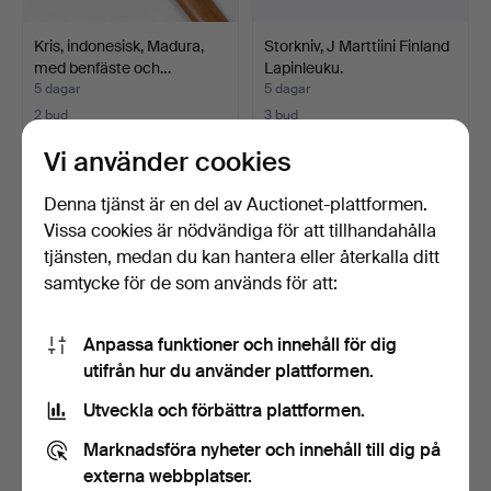
Kris, indonesisk, Madura,
Storkniv, J Marttiini Finland
med benfäste och…
Lapinleuku.
5 dagar
5 dagar
2 bud
3 bud
69 USD
79 USD
Vi använder cookies
Denna tjänst är en del av Auctionet-plattformen.
Vissa cookies är nödvändiga för att tillhandahålla
tjänsten, medan du kan hantera eller återkalla ditt
samtycke för de som används för att:
Anpassa funktioner och innehåll för dig
utifrån hur du använder plattformen.
Utveckla och förbättra plattformen.
Menuki, japanska,
Kogai, japansk, shakudo
Gotoskolan,
nanakoji, Edo 1603…
Marknadsföra nyheter och innehåll till dig på
blomsterdeko…
12 dagar
12 dagar
externa webbplatser.
1 bud
Värdering