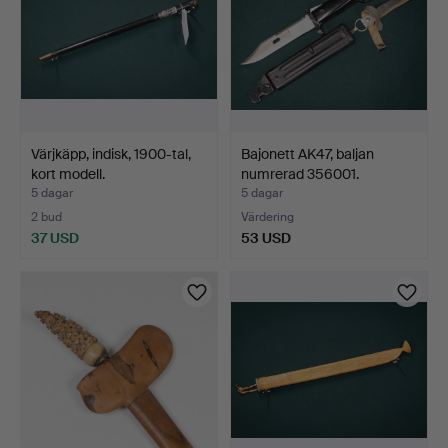
Värjkäpp, indisk, 1900-tal,
Bajonett AK47, baljan
kort modell.
numrerad 356001.
5 dagar
5 dagar
2 bud
Värdering
37 USD
53 USD