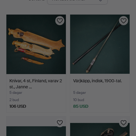
auktioner
Widforss
Knivar, 4 st, Finland, varav 2
Värjkäpp, indisk, 1900-tal.
st., Janne …
5 dagar
5 dagar
2 bud
10 bud
106 USD
85 USD