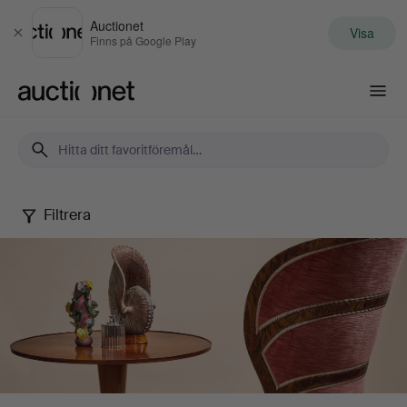
Auctionet
Visa
Stäng
Finns på Google Play
Auctionet.com
Filtrera
Stockholms
Auktionsverk
-
Malmö