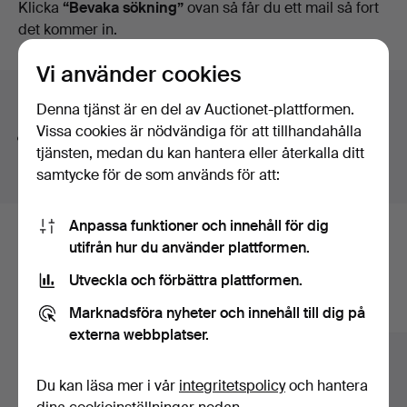
auktioner
Klicka
“Bevaka sökning”
ovan så får du ett mail så fort
det kommer in.
Vi använder cookies
Söktips
Denna tjänst är en del av Auctionet-plattformen.
Vissa cookies är nödvändiga för att tillhandahålla
Vi söker automatiskt delar av ord. Söker du på
band
tjänsten, medan du kan hantera eller återkalla ditt
hittar vi även
arm
band
sur
.
samtycke för de som används för att:
Anpassa funktioner och innehåll för dig
Här är föremål från vårt arkiv som
utifrån hur du använder plattformen.
matchar din sökning
Utveckla och förbättra plattformen.
Marknadsföra nyheter och innehåll till dig på
Visa alla föremål
externa webbplatser.
Du kan läsa mer i vår
integritetspolicy
och hantera