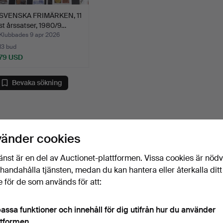
SVENSKA FRIMÄRKEN, 11
st årssatser, 1980/9…
Klubbades 9 apr 2026
13 bud
79 USD
Bevaka sökning
vänder cookies
änst är en del av Auctionet-plattformen. Vissa cookies är nöd
illhandahålla tjänsten, medan du kan hantera eller återkalla ditt
 för de som används för att:
assa funktioner och innehåll för dig utifrån hur du använder
ttformen.