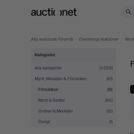
Auctionet.com
Alla avslutade föremål
/
Ekenbergs Auktioner
/
Mynt
Frimärken
Kategorier
på
Alla kategorier
(3 024)
Mynt, Medaljer & Frimärken
(91)
Ekenbergs
Frimärken
(9)
Auktioner
Mynt & Sedlar
(66)
Ordnar & Medaljer
(15)
Övrigt
(1)
S