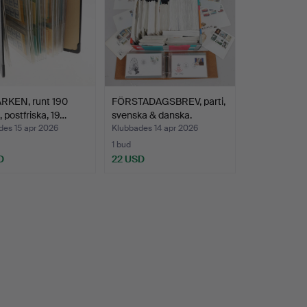
RKEN, runt 190
FÖRSTADAGSBREV, parti,
, postfriska, 19…
svenska & danska.
des 15 apr 2026
Klubbades 14 apr 2026
1 bud
D
22 USD