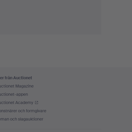
er från Auctionet
uctionet Magazine
uctionet-appen
uctionet Academy
onstnärer och formgivare
eman och slagauktioner