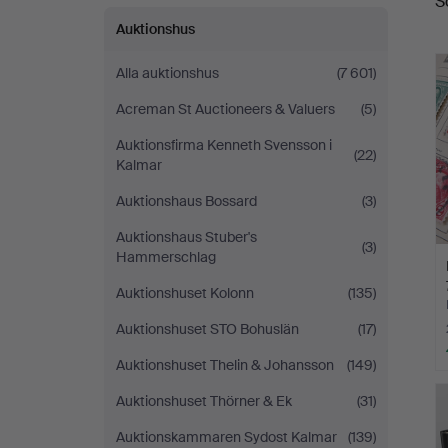
S
Auktionshus
Alla auktionshus
(7 601)
Acreman St Auctioneers & Valuers
(5)
Auktionsfirma Kenneth Svensson i
(22)
Kalmar
Auktionshaus Bossard
(3)
Auktionshaus Stuber's
(3)
Hammerschlag
Auktionshuset Kolonn
(135)
Auktionshuset STO Bohuslän
(17)
Auktionshuset Thelin & Johansson
(149)
Auktionshuset Thörner & Ek
(31)
Auktionskammaren Sydost Kalmar
(139)