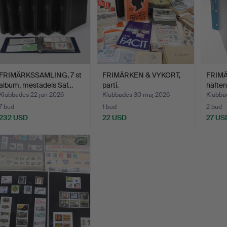
FRIMÄRKSSAMLING, 7 st
FRIMÄRKEN & VYKORT,
FRIMÄ
album, mestadels Saf…
parti.
häften
Klubbades 22 jun 2026
Klubbades 30 maj 2026
Klubba
7 bud
1 bud
2 bud
232 USD
22 USD
27 US