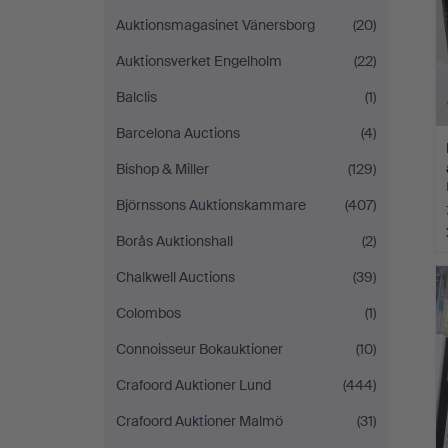
Auktionsmagasinet Vänersborg
(20)
Auktionsverket Engelholm
(22)
Balclis
(1)
Barcelona Auctions
(4)
Bishop & Miller
(129)
Björnssons Auktionskammare
(407)
Borås Auktionshall
(2)
Chalkwell Auctions
(39)
Colombos
(1)
Connoisseur Bokauktioner
(10)
Crafoord Auktioner Lund
(444)
Crafoord Auktioner Malmö
(31)