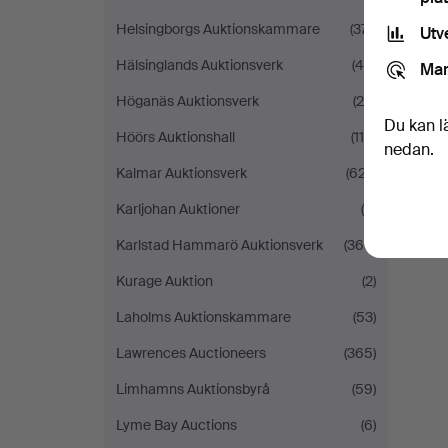
Helsingborgs Auktionskammare
(371)
Utv
Hälsinglands Auktionsverk
(44)
Mar
Höganäs Auktionsverk
(20)
Du kan l
Höörs Auktionshall
(118)
nedan.
Kalmar Auktionsverk
(627)
Karljohan Auktioner
(4)
Karlstad Hammarö Auktionsverk
(366)
Kurage Auktion
(2)
Laholms Auktionskammare
(53)
Lawrences Auctioneers
(365)
Limhamns Auktionsbyrå
(59)
Lyme Bay Auctions
(6)