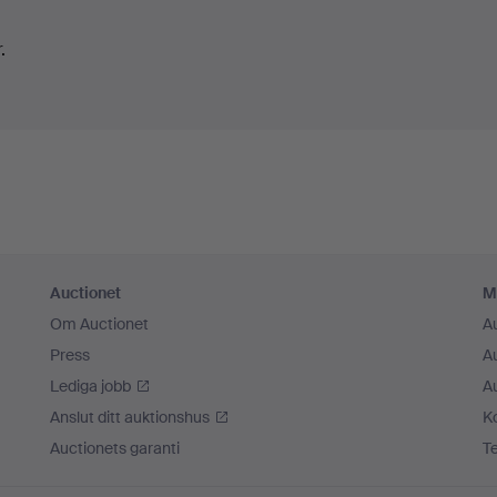
.
Auctionet
M
Om Auctionet
A
Press
A
Lediga jobb
A
Anslut ditt auktionshus
K
Auctionets garanti
T