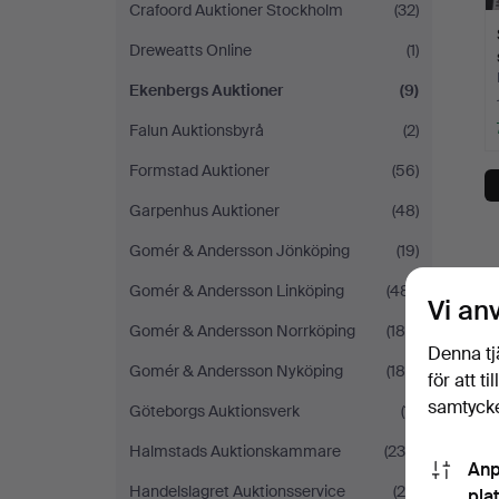
Crafoord Auktioner Stockholm
(32)
Dreweatts Online
(1)
Ekenbergs Auktioner
(9)
Falun Auktionsbyrå
(2)
Formstad Auktioner
(56)
Garpenhus Auktioner
(48)
Gomér & Andersson Jönköping
(19)
Gomér & Andersson Linköping
(481)
Vi an
Gomér & Andersson Norrköping
(186)
Denna tj
Gomér & Andersson Nyköping
(186)
för att t
samtycke
Göteborgs Auktionsverk
(11)
Halmstads Auktionskammare
(230)
Anp
Handelslagret Auktionsservice
(28)
pla