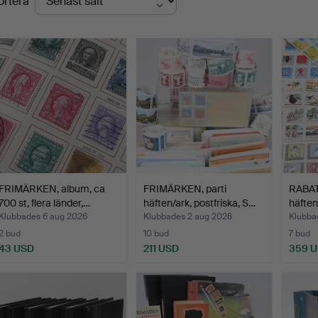
ortera
FRIMÄRKEN, album, ca
FRIMÄRKEN, parti
RABAT
700 st, flera länder,…
häften/ark, postfriska, S…
häfte
Klubbades 6 aug 2026
Klubbades 2 aug 2026
Klubbad
2 bud
10 bud
7 bud
43 USD
211 USD
359 