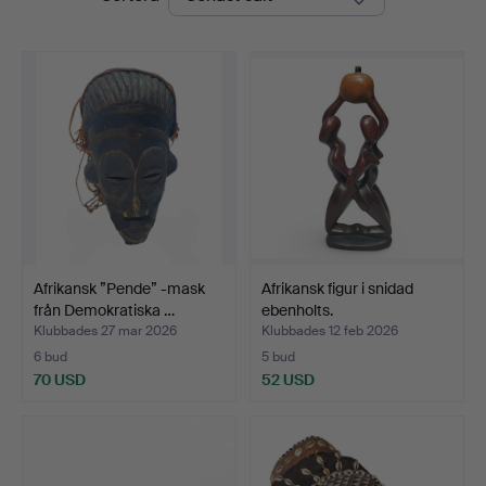
Afrikansk ”Pende” -mask
Afrikansk figur i snidad
från Demokratiska …
ebenholts.
Klubbades 27 mar 2026
Klubbades 12 feb 2026
6 bud
5 bud
70 USD
52 USD