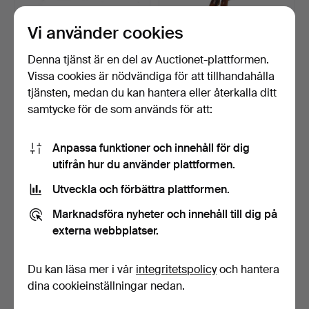
Vi använder cookies
Ebenholts bokstöd snidat i
Afrikansk moderskapsfigur
form av en elef…
med halsband och…
Klubbades 4 sep 2025
Klubbades 11 jun 2025
Denna tjänst är en del av Auctionet-plattformen.
1 bud
1 bud
Vissa cookies är nödvändiga för att tillhandahålla
35 USD
35 USD
tjänsten, medan du kan hantera eller återkalla ditt
samtycke för de som används för att:
Anpassa funktioner och innehåll för dig
utifrån hur du använder plattformen.
Utveckla och förbättra plattformen.
Marknadsföra nyheter och innehåll till dig på
externa webbplatser.
2 Afrikanska Ashanti Akuba
Afrikanska
Du kan läsa mer i vår
integritetspolicy
och hantera
Guineanska fert…
veckokalendermasker i
dina cookieinställningar nedan.
snidat gu…
Klubbades 20 feb 2025
Klubbades 20 feb 2025
8 bud
3 bud