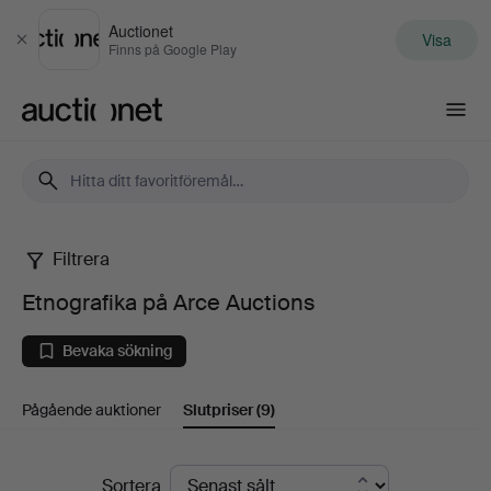
Auctionet
Visa
Stäng
Finns på Google Play
Auctionet.com
Filtrera
Etnografika
Etnografika på Arce Auctions
på
Bevaka sökning
Arce
Pågående auktioner
Slutpriser
(9)
Auctions
Slutpriser
Sortera