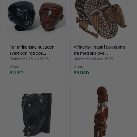
Par afrikanska huvuden i
Afrikansk mask i polykromt
svart och röd obs…
trä med skalöve…
Klubbades 25 jan 2026
Klubbades 13 nov 2025
8 bud
5 bud
81 USD
58 USD