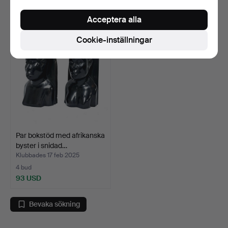
109 USD
47 USD
Acceptera alla
Cookie-inställningar
Par bokstöd med afrikanska
byster i snidad…
Klubbades 17 feb 2025
4 bud
93 USD
Bevaka sökning