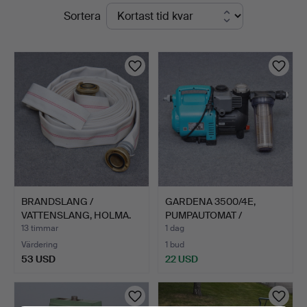
Pågående
Sortera
Kalmar
auktioner
BRANDSLANG /
GARDENA 3500/4E,
VATTENSLANG, HOLMA.
PUMPAUTOMAT /
VATTENPUMP,…
13 timmar
1 dag
Värdering
1 bud
53 USD
22 USD