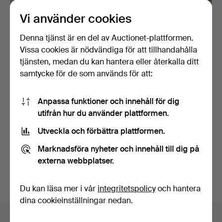
Vi använder cookies
Denna tjänst är en del av Auctionet-plattformen.
Vissa cookies är nödvändiga för att tillhandahålla
tjänsten, medan du kan hantera eller återkalla ditt
samtycke för de som används för att:
PELARBORRMASKIN.
GRÄSKLIPPARE MED
UPPSAMLARE, HONDA,
Anpassa funktioner och innehåll för dig
4,5 HP.
6 dagar
6 dagar
utifrån hur du använder plattformen.
Värdering
Värdering
Utveckla och förbättra plattformen.
127 USD
53 USD
Marknadsföra nyheter och innehåll till dig på
Bevaka sökning
externa webbplatser.
Du kan också söka i
vårt arkiv med avslutade auktioner
.
Du kan läsa mer i vår
integritetspolicy
och hantera
dina cookieinställningar nedan.
Föremål i Sverige