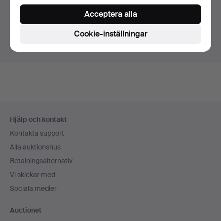
Acceptera alla
Du ser nu bara föremål i Sverige. Vi har transporter till
fast pris för alla föremål.
Cookie-inställningar
Visa föremål utanför Sverige
Sidfotsnavigation
Hjälp och kontakt
Kontakta support
Alla auktionshus
Betalningsalternativ
Vi skickar med
Sociala medier
Auctionet