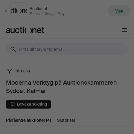
Auctionet
Visa
Stäng
Finns på Google Play
Auctionet.com
Filtrera
Moderna
Moderna Verktyg på Auktionskammaren
Verktyg
Sydost Kalmar
på
Bevaka sökning
Auktionskammaren
Pågående auktioner
(4)
Slutpriser
Sydost