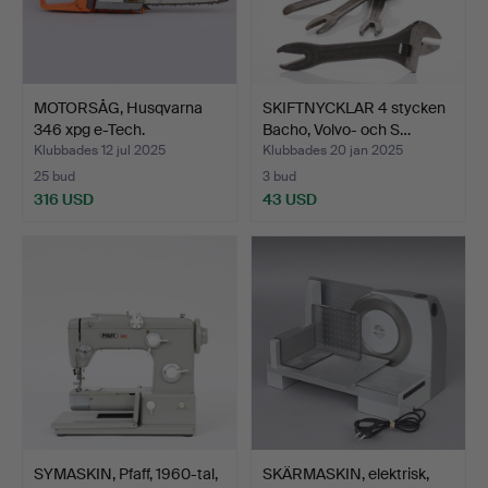
MOTORSÅG, Husqvarna
SKIFTNYCKLAR 4 stycken
346 xpg e-Tech.
Bacho, Volvo- och S…
Klubbades 12 jul 2025
Klubbades 20 jan 2025
25 bud
3 bud
316 USD
43 USD
SYMASKIN, Pfaff, 1960-tal,
SKÄRMASKIN, elektrisk,