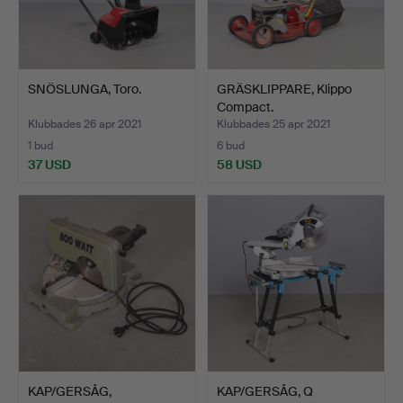
SNÖSLUNGA, Toro.
GRÄSKLIPPARE, Klippo
Compact.
Klubbades 26 apr 2021
Klubbades 25 apr 2021
1 bud
6 bud
37 USD
58 USD
KAP/GERSÅG,
KAP/GERSÅG, Q