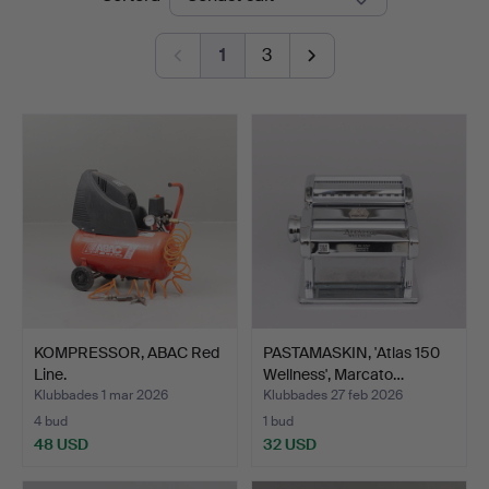
1
3
KOMPRESSOR, ABAC Red
PASTAMASKIN, 'Atlas 150
Line.
Wellness', Marcato…
Klubbades 1 mar 2026
Klubbades 27 feb 2026
4 bud
1 bud
48 USD
32 USD