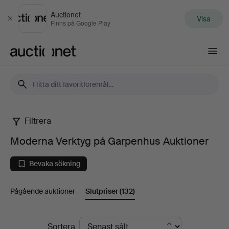
Auctionet
Visa
Stäng
Finns på Google Play
Auctionet.com
Filtrera
Moderna
Moderna Verktyg på Garpenhus Auktioner
Verktyg
Bevaka sökning
på
Pågående auktioner
Slutpriser
(132)
Garpenhus
Auktioner
Slutpriser
Sortera