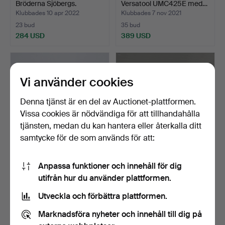
Bröderna Sjöbergs.
Versatool UMC425E med…
Klubbades 10 apr 2022
Klubbades 7 nov 2021
23 bud
35 bud
284 USD
389 USD
Vi använder cookies
Denna tjänst är en del av Auctionet-plattformen.
Vissa cookies är nödvändiga för att tillhandahålla
tjänsten, medan du kan hantera eller återkalla ditt
samtycke för de som används för att:
GRÄSKLIPPARE, Jonsered
CHARKSÅG samt
Anpassa funktioner och innehåll för dig
LM 2152 CMDEA.
"BRØDMASKINE", 1900-tal.
utifrån hur du använder plattformen.
Klubbades 17 aug 2021
Klubbades 8 aug 2021
8 bud
22 bud
Utveckla och förbättra plattformen.
85 USD
253 USD
Marknadsföra nyheter och innehåll till dig på