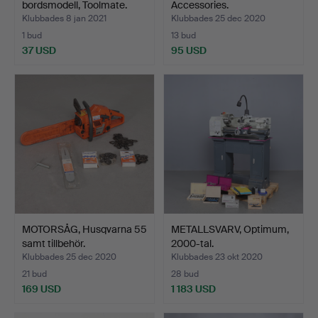
bordsmodell, Toolmate.
Accessories.
Klubbades 8 jan 2021
Klubbades 25 dec 2020
1 bud
13 bud
37 USD
95 USD
MOTORSÅG, Husqvarna 55
METALLSVARV, Optimum,
samt tillbehör.
2000-tal.
Klubbades 25 dec 2020
Klubbades 23 okt 2020
21 bud
28 bud
169 USD
1 183 USD