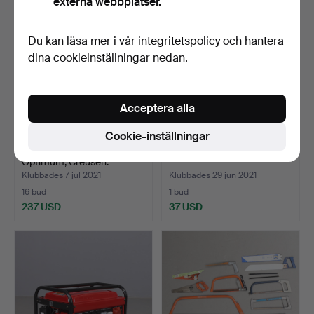
externa webbplatser.
Du kan läsa mer i vår
integritetspolicy
och hantera
dina cookieinställningar nedan.
Acceptera alla
Cookie-inställningar
BÄNKSLIPMASKINER, 2 st,
DIVERSE BORR.
Optimum, Creusen.
Klubbades 7 jul 2021
Klubbades 29 jun 2021
16 bud
1 bud
237 USD
37 USD