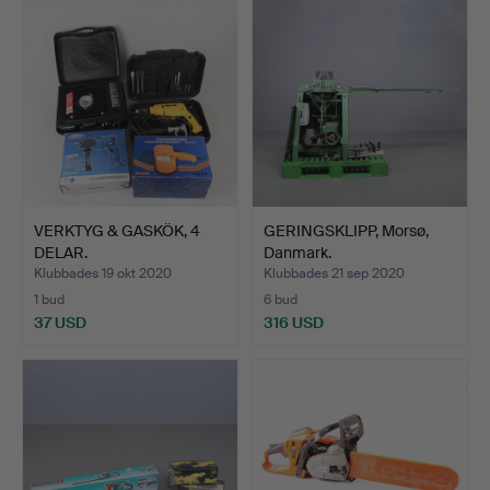
VERKTYG & GASKÖK, 4
GERINGSKLIPP, Morsø,
DELAR.
Danmark.
Klubbades 19 okt 2020
Klubbades 21 sep 2020
1 bud
6 bud
37 USD
316 USD