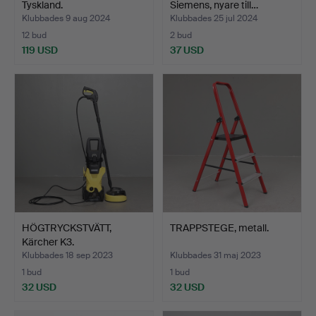
Tyskland.
Siemens, nyare till…
Klubbades 9 aug 2024
Klubbades 25 jul 2024
12 bud
2 bud
119 USD
37 USD
HÖGTRYCKSTVÄTT,
TRAPPSTEGE, metall.
Kärcher K3.
Klubbades 18 sep 2023
Klubbades 31 maj 2023
1 bud
1 bud
32 USD
32 USD