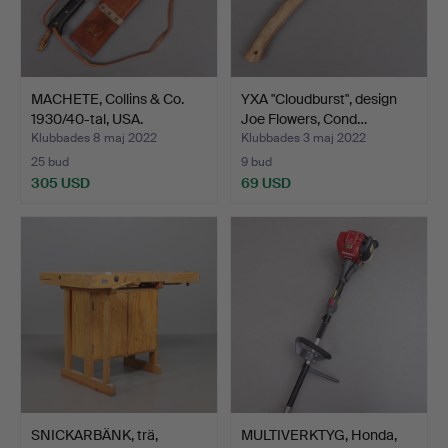
MACHETE, Collins & Co.
YXA "Cloudburst", design
1930/40-tal, USA.
Joe Flowers, Cond…
Klubbades 8 maj 2022
Klubbades 3 maj 2022
25 bud
9 bud
305 USD
69 USD
SNICKARBÄNK, trä,
MULTIVERKTYG, Honda,