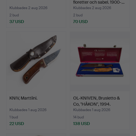
floretter och sabel. 1900-…
Klubbades 2 aug 2026
Klubbades 2 aug 2026
2 bud
2 bud
37 USD
70 USD
KNIV, Marttiini.
OL-KNIVEN, Brusletto &
Co, "HÅKON", 1994.
Klubbades 1 aug 2026
Klubbades 1 aug 2026
1 bud
14 bud
22 USD
138 USD