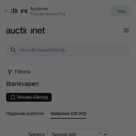
Auctionet
Visa
Stäng
Finns på Google Play
Auctionet.com
Filtrera
Blankvapen
Blankvapen
Bevaka sökning
Pågående auktioner
Slutpriser
(28 912)
Slutpriser
Sortera