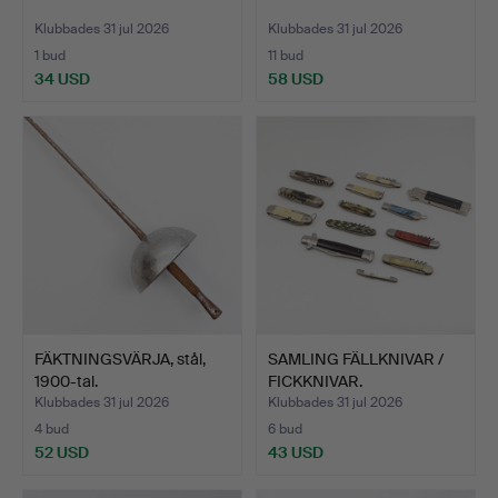
Klubbades 31 jul 2026
Klubbades 31 jul 2026
1 bud
11 bud
34 USD
58 USD
FÄKTNINGSVÄRJA, stål,
SAMLING FÄLLKNIVAR /
1900-tal.
FICKKNIVAR.
Klubbades 31 jul 2026
Klubbades 31 jul 2026
4 bud
6 bud
52 USD
43 USD