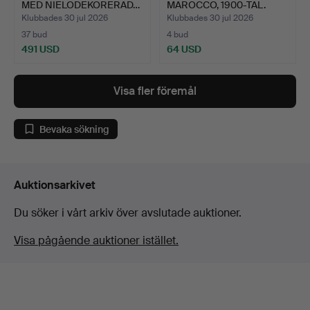
MED NIELODEKORERAD…
MAROCCO, 1900-TAL.
Klubbades 30 jul 2026
Klubbades 30 jul 2026
37 bud
4 bud
491 USD
64 USD
Visa fler föremål
Bevaka sökning
Auktionsarkivet
Du söker i vårt arkiv över avslutade auktioner.
Visa pågående auktioner istället.