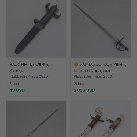
BAJONETT, m/1965,
VÄRJA, svensk, m/1685,
Sverige.
kommissvärja, järn …
Klubbades 4 aug 2026
Klubbades 4 aug 2026
3 bud
21 bud
43 USD
2 056 USD
Utvalt
föremål