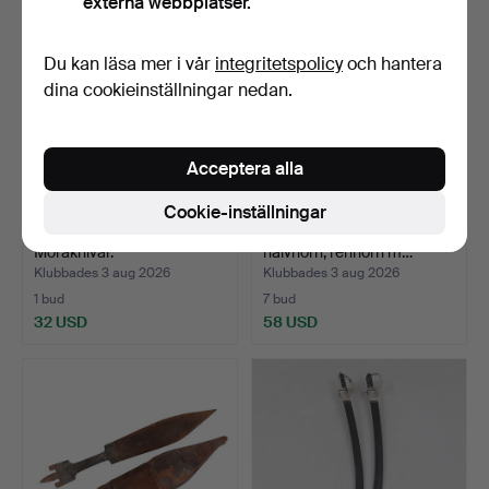
externa webbplatser.
Du kan läsa mer i vår
integritetspolicy
och hantera
dina cookieinställningar nedan.
Acceptera alla
Cookie-inställningar
PARTI KNIVAR, 9 st, bl.a,
KNIVAR. 3 st, samiska,
Moraknivar.
halvhorn, renhorn m…
Klubbades 3 aug 2026
Klubbades 3 aug 2026
1 bud
7 bud
32 USD
58 USD