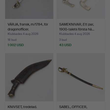
VÄRJA, fransk, m/1784, för
SAMEKNIVAR, Ett par,
dragonofficer.
1900-talets första hä…
Klubbades 4 aug 2026
Klubbades 4 aug 2026
18 bud
3 bud
1 002 USD
43 USD
KNIVSET, tredelad.
SABEL, OFFICER,