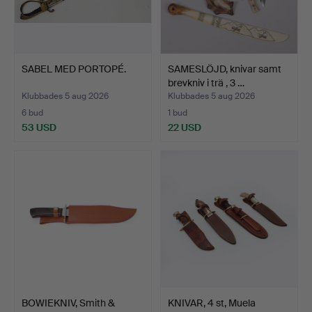
SABEL MED PORTOPÉ.
SAMESLÖJD, knivar samt
brevkniv i trä , 3 …
Klubbades 5 aug 2026
Klubbades 5 aug 2026
6 bud
1 bud
53 USD
22 USD
BOWIEKNIV, Smith &
KNIVAR, 4 st, Muela