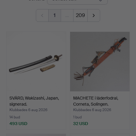
1
…
209
SVÄRD, Wakizashi, Japan,
MACHETE i läderfodral,
signerad.
Corneta, Solingen.
Klubbades 6 aug 2026
Klubbades 6 aug 2026
14 bud
1 bud
493 USD
32 USD