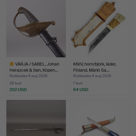
VÄRJA / SABEL, Johan
KNIV, horn/björk, läder,
Herazcek & Søn, Köpen…
Finland. Märkt Sa…
Klubbades 6 aug 2026
Klubbades 6 aug 2026
28 bud
7 bud
202 USD
64 USD
Utvalt
föremål