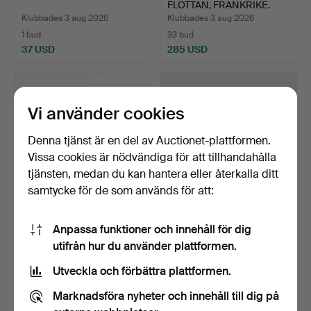
FLOTTAN, FRANKRIKE.
Klubbades 3 aug 2026
Klubbades 3 aug 2026
1 bud
33 bud
37 USD
285 USD
Vi använder cookies
Denna tjänst är en del av Auctionet-plattformen.
Vissa cookies är nödvändiga för att tillhandahålla
tjänsten, medan du kan hantera eller återkalla ditt
samtycke för de som används för att:
DOLK, Saudiarabien, med
JOHAN SVENGREN,
Anpassa funktioner och innehåll för dig
silverbeslag.
SVENSK FASKINKNIV,
utifrån hur du använder plattformen.
m/1848,…
Klubbades 3 aug 2026
Klubbades 3 aug 2026
28 bud
17 bud
Utveckla och förbättra plattformen.
408 USD
159 USD
Marknadsföra nyheter och innehåll till dig på