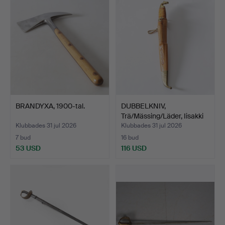
BRANDYXA, 1900-tal.
DUBBELKNIV,
Trä/Mässing/Läder, Iisakki
Jär…
Klubbades 31 jul 2026
Klubbades 31 jul 2026
7 bud
16 bud
53 USD
116 USD