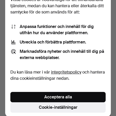
37 USD
90 USD
tjänsten, medan du kan hantera eller återkalla ditt
samtycke för de som används för att:
Anpassa funktioner och innehåll för dig
utifrån hur du använder plattformen.
Utveckla och förbättra plattformen.
Marknadsföra nyheter och innehåll till dig på
externa webbplatser.
SABLAR med baljor, 3 st,
MACHETES, 2 st,
Du kan läsa mer i vår
integritetspolicy
och hantera
blå/röd sammet, m…
trähandtag, 2000-talet.
dina cookieinställningar nedan.
Klubbades 17 feb 2017
Klubbades 10 jul 2016
1 bud
2 bud
32 USD
37 USD
Acceptera alla
Cookie-inställningar