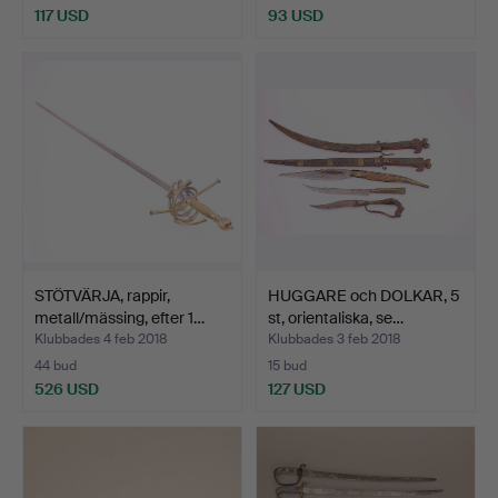
117 USD
93 USD
STÖTVÄRJA, rappir,
HUGGARE och DOLKAR, 5
metall/mässing, efter 1…
st, orientaliska, se…
Klubbades 4 feb 2018
Klubbades 3 feb 2018
44 bud
15 bud
526 USD
127 USD