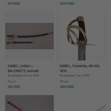
64 USD
254 USD
SABEL, Indien +
SABEL, Frankrike, AN XIII,
BAJONETT, svenskt
1814.
kavaller…
Klubbades 24 nov 2015
Klubbades 7 nov 2015
3 bud
15 bud
38 USD
284 USD