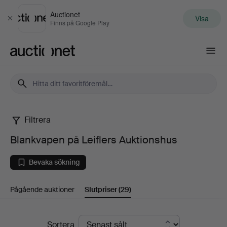
Auctionet
Visa
Stäng
Finns på Google Play
Auctionet.com
Filtrera
Blankvapen
Blankvapen på Leiflers Auktionshus
på
Bevaka sökning
Leiflers
Pågående auktioner
Slutpriser
(29)
Auktionshus
Slutpriser
Sortera