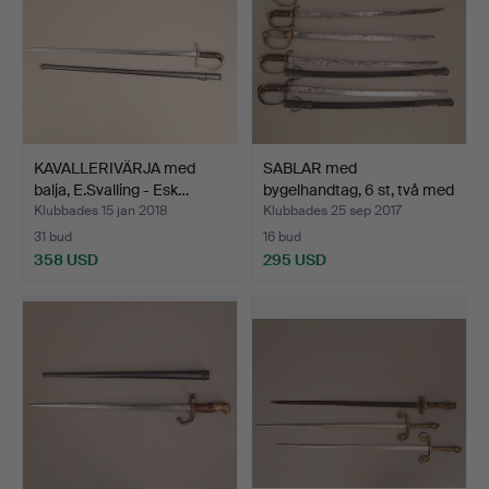
KAVALLERIVÄRJA med
SABLAR med
balja, E.Svalling - Esk…
bygelhandtag, 6 st, två med
bal…
Klubbades 15 jan 2018
Klubbades 25 sep 2017
31 bud
16 bud
358 USD
295 USD