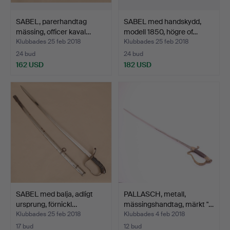
SABEL, parerhandtag
SABEL med handskydd,
mässing, officer kaval…
modell 1850, högre of…
Klubbades 25 feb 2018
Klubbades 25 feb 2018
24 bud
24 bud
162 USD
182 USD
SABEL med balja, adligt
PALLASCH, metall,
ursprung, förnickl…
mässingshandtag, märkt "…
Klubbades 25 feb 2018
Klubbades 4 feb 2018
17 bud
12 bud