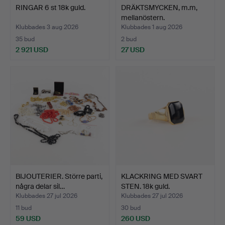
RINGAR 6 st 18k guld.
DRÄKTSMYCKEN, m.m,
mellanöstern.
Klubbades 3 aug 2026
Klubbades 1 aug 2026
35 bud
2 bud
2 921 USD
27 USD
BIJOUTERIER. Större parti,
KLACKRING MED SVART
några delar sil…
STEN. 18k guld.
Klubbades 27 jul 2026
Klubbades 27 jul 2026
11 bud
30 bud
59 USD
260 USD