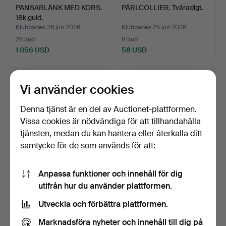
PANSARLÄNK MED KORS.
PÄRLCOLLIER. Tvåradigt.
18k guld.
Klubbades 26 jun 2026
Klubbades 25 jun 2026
26 bud
8 bud
1 056 USD
58 USD
Vi använder cookies
Denna tjänst är en del av Auctionet-plattformen.
Vissa cookies är nödvändiga för att tillhandahålla
tjänsten, medan du kan hantera eller återkalla ditt
samtycke för de som används för att:
Anpassa funktioner och innehåll för dig
ÖRHÄNGEN. Ett par,
BIJOUTERIER. Mestadels
utifrån hur du använder plattformen.
droppformade, 18k guld.
halsband.
Klubbades 25 jun 2026
Klubbades 25 jun 2026
Utveckla och förbättra plattformen.
15 bud
1 bud
170 USD
22 USD
Marknadsföra nyheter och innehåll till dig på