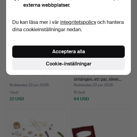
externa webbplatser.
Du kan läsa mer i vår
integritetspolicy
och hantera
dina cookieinställningar nedan.
Acceptera alla
Cookie-inställningar
RING, silver, med pärlor.
BJÖRN WECKSTRÖM.
örhängen, ett par, silver…
Klubbades 22 jun 2026
Klubbades 22 jun 2026
1 bud
10 bud
22 USD
64 USD