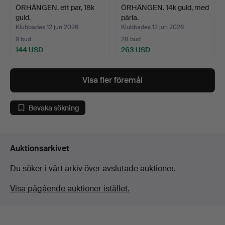
ÖRHÄNGEN. ett par, 18k
ÖRHÄNGEN. 14k guld, med
guld.
pärla.
Klubbades 12 jun 2026
Klubbades 12 jun 2026
9 bud
28 bud
144 USD
263 USD
Visa fler föremål
Bevaka sökning
Auktionsarkivet
Du söker i vårt arkiv över avslutade auktioner.
Visa pågående auktioner istället.