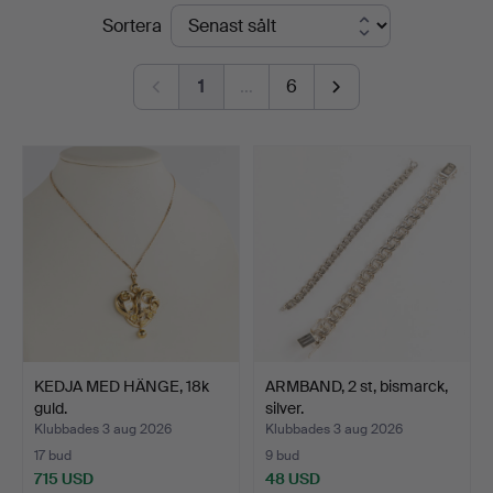
Slutpriser
Sortera
Auktioner
1
…
6
KEDJA MED HÄNGE, 18k
ARMBAND, 2 st, bismarck,
guld.
silver.
Klubbades 3 aug 2026
Klubbades 3 aug 2026
17 bud
9 bud
715 USD
48 USD