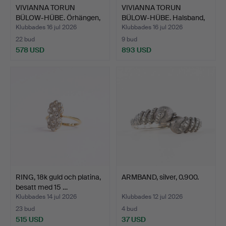
VIVIANNA TORUN
VIVIANNA TORUN
BÜLOW-HÜBE. Örhängen,
BÜLOW-HÜBE. Halsband,
ett p…
silve…
Klubbades 16 jul 2026
Klubbades 16 jul 2026
22 bud
9 bud
578 USD
893 USD
RING, 18k guld och platina,
ARMBAND, silver, 0.900.
besatt med 15 …
Klubbades 14 jul 2026
Klubbades 12 jul 2026
23 bud
4 bud
515 USD
37 USD