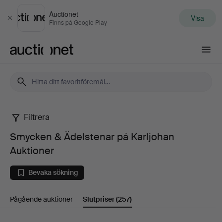
Auctionet
Visa
Stäng
Finns på Google Play
Auctionet.com
Filtrera
Smycken
Smycken & Ädelstenar på Karljohan
&
Auktioner
Ädelstenar
Bevaka sökning
på
Pågående auktioner
Slutpriser
(257)
Karljohan