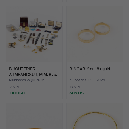
BIJOUTERIER,
RINGAR. 2 st, 18k guld.
ARMBANDSUR, M.M. Bl. a.
Seiko…
Klubbades 27 jul 2026
Klubbades 27 jul 2026
17 bud
18 bud
100 USD
505 USD