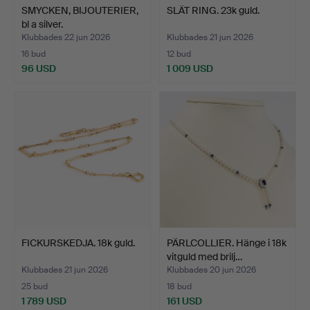
SMYCKEN, BIJOUTERIER,
SLÄT RING. 23k guld.
bl a silver.
Klubbades 22 jun 2026
Klubbades 21 jun 2026
16 bud
12 bud
96 USD
1 009 USD
FICKURSKEDJA. 18k guld.
PÄRLCOLLIER. Hänge i 18k
vitguld med brilj…
Klubbades 21 jun 2026
Klubbades 20 jun 2026
25 bud
18 bud
1 789 USD
161 USD