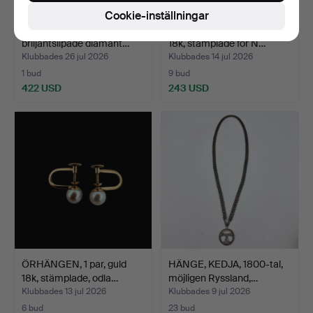
Cookie-inställningar
RING, 14k guld med
ÖRHÄNGEN, 1 par, guld
briljantslipade diamant…
18k, stämplade för N…
Klubbades 26 jul 2026
Klubbades 14 jul 2026
1 bud
9 bud
422 USD
243 USD
ÖRHÄNGEN, 1 par, guld
HÄNGE, KEDJA, 1800-tal,
18k, stämplade, odla…
möjligen Ryssland,…
Klubbades 13 jul 2026
Klubbades 9 jul 2026
6 bud
23 bud