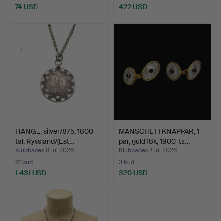
74 USD
422 USD
HÄNGE, silver/875, 1800-
MANSCHETTKNAPPAR, 1
tal, Ryssland/(Est…
par, guld 18k, 1900-ta…
Klubbades 8 jul 2026
Klubbades 4 jul 2026
61 bud
3 bud
1 431 USD
320 USD