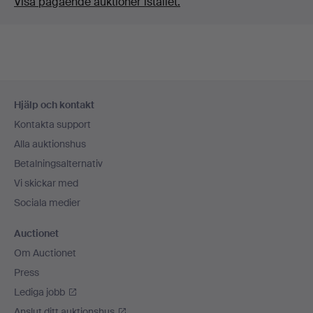
Visa pågående auktioner istället.
Sidfotsnavigation
Hjälp och kontakt
Kontakta support
Alla auktionshus
Betalningsalternativ
Vi skickar med
Sociala medier
Auctionet
Om Auctionet
Press
Lediga jobb
Anslut ditt auktionshus