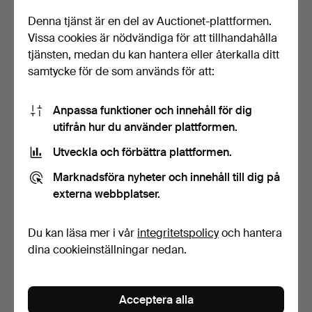
Denna tjänst är en del av Auctionet-plattformen.
Vissa cookies är nödvändiga för att tillhandahålla
tjänsten, medan du kan hantera eller återkalla ditt
samtycke för de som används för att:
SMARAGD PÄRLSTAV
BROSCH, ARMBAND,
Anpassa funktioner och innehåll för dig
HALSBAND MED
1800-talets andra hälft.
utifrån hur du använder plattformen.
MAGNETLÅS, 5…
Klubbades 26 jul 2026
Klubbades 26 jul 2026
Utveckla och förbättra plattformen.
26 bud
17 bud
233 USD
121 USD
Marknadsföra nyheter och innehåll till dig på
externa webbplatser.
Du kan läsa mer i vår
integritetspolicy
och hantera
dina cookieinställningar nedan.
Acceptera alla