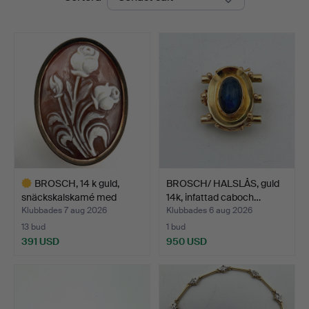
Auktion
BROSCH, 14 k guld,
BROSCH/ HALSLÅS, guld
snäckskalskamé med
14k, infattad caboch…
skur…
Klubbades 7 aug 2026
Klubbades 6 aug 2026
13 bud
1 bud
391 USD
950 USD
Utvalt
föremål