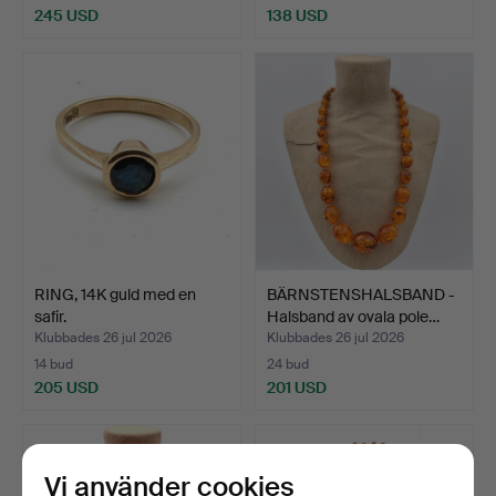
245 USD
138 USD
RING, 14K guld med en
BÄRNSTENSHALSBAND -
safir.
Halsband av ovala pole…
Klubbades 26 jul 2026
Klubbades 26 jul 2026
14 bud
24 bud
205 USD
201 USD
Vi använder cookies