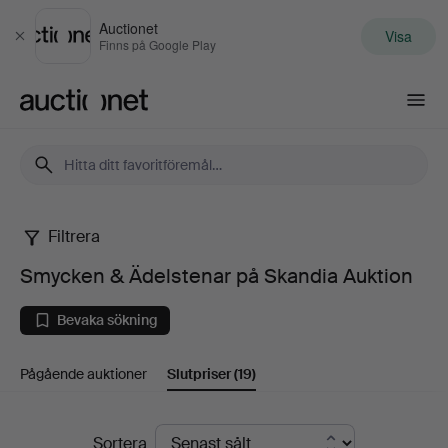
Auctionet
Visa
Stäng
Finns på Google Play
Auctionet.com
Filtrera
Smycken
Smycken & Ädelstenar på Skandia Auktion
&
Bevaka sökning
Ädelstenar
Pågående auktioner
Slutpriser
(19)
på
Skandia
Slutpriser
Sortera