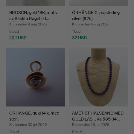
BROSCH, guld 18K, motiv
ÖRHÄNGE Clips, sterling
av Sankta Ragnhild…
silver (925).
Klubbades 4 aug 2026
Klubbades 4 aug 2026
8 bud
1 bud
204 USD
32 USD
ÖRHÄNGE, guld 14 k, med
AMETIST HALSBAND MED
sten.
GULD LÅS, JKa 585 (14…
Klubbades 30 jul 2026
Klubbades 26 jul 2026
11 bud
8 bud