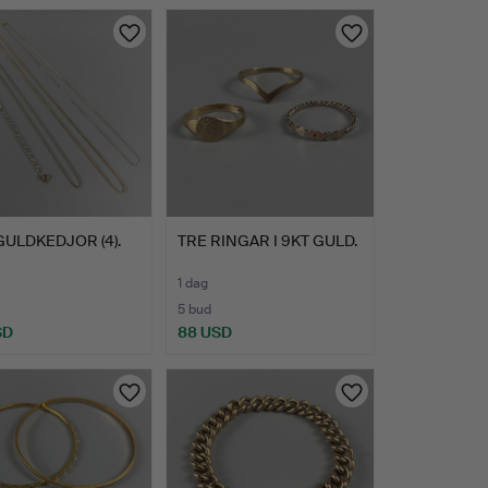
GULDKEDJOR (4).
TRE RINGAR I 9KT GULD.
1 dag
5 bud
SD
88 USD