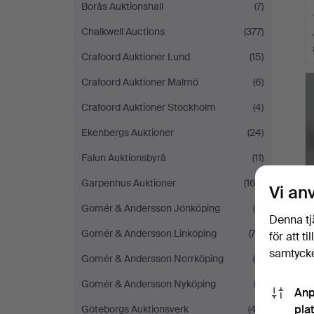
Borås Auktionshall
(7)
Chalkwell Auctions
(377)
Crafoord Auktioner Lund
(15)
Crafoord Auktioner Malmö
(6)
Crafoord Auktioner Stockholm
(4)
Ekenbergs Auktioner
(24)
Falun Auktionsbyrå
(11)
Garpenhus Auktioner
(162)
Vi an
Gomér & Andersson Jönköping
(6)
Denna tj
Gomér & Andersson Linköping
(74)
för att t
samtycke
Gomér & Andersson Norrköping
(9)
Gomér & Andersson Nyköping
(2)
Anp
pla
Göteborgs Auktionsverk
(47)