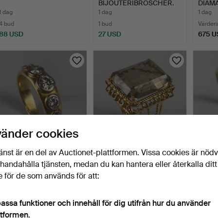
BIJOUTERIBROSCHER.
DIAM
1 dag
1 dag
1 dag
4 bud
1 bud
Värderi
88 USD
27 USD
675 U
vänder cookies
änst är en del av Auctionet-plattformen. Vissa cookies är nöd
FEMSTENS
RING MED
RING 
illhandahålla tjänsten, medan du kan hantera eller återkalla ditt
DIAMANTRING.
RÖKKVARTS.
MED D
1 dag
1 dag
1 dag
 för de som används för att:
6 bud
5 bud
Värderi
439 USD
297 USD
203 
assa funktioner och innehåll för dig utifrån hur du använder
Utvalt
ttformen.