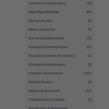
Limhamns Auktionsbyrå
(18)
Lyme Bay Auctions
(17)
Ma San Auction
(5)
Markus Auktioner
(4)
Norrlands Auktionsverk
(21)
Palsgaard Kunstauktioner
(37)
RA Auktionsverket Norrköping
(8)
Roslagens Auktionsverk
(2)
Rumsey’s Auctioneers
(242)
Skandia Auktion
(2)
Skånes Auktionsverk
(97)
Stadsauktion Sundsvall
(3)
Stockholms Auktionsverk