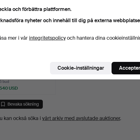
föremål
eckla och förbättra plattformen.
knadsföra nyheter och innehåll till dig på externa webbplatse
äsa mer i vår
integritetspolicy
och hantera dina cookieinställn
ARMBAND/KEDJA I 9KT
Cookie-inställningar
Accepter
ROSÉGULD, A/F.
1 dag
5 bud
540 USD
Bevaka sökning
u kan också söka i
vårt arkiv med avslutade auktioner
.