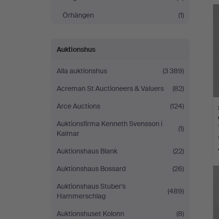
Auctions
Örhängen
(1)
Auktionshus
Alla auktionshus
(3 389)
Acreman St Auctioneers & Valuers
(82)
Arce Auctions
(124)
Auktionsfirma Kenneth Svensson i
(1)
Kalmar
Auktionshaus Blank
(22)
Auktionshaus Bossard
(26)
Auktionshaus Stuber's
(489)
Hammerschlag
Auktionshuset Kolonn
(8)