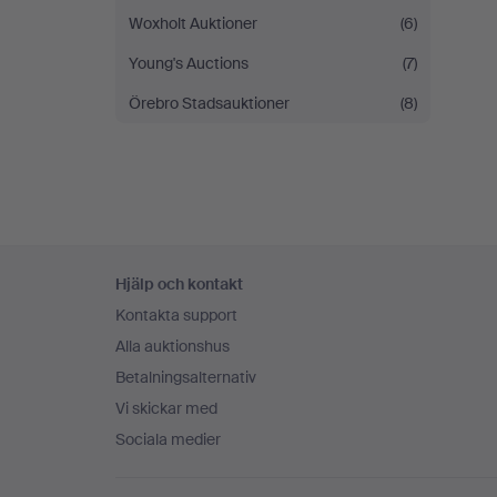
Woxholt Auktioner
(6)
Young's Auctions
(7)
Örebro Stadsauktioner
(8)
Sidfotsnavigation
Hjälp och kontakt
Kontakta support
Alla auktionshus
Betalningsalternativ
Vi skickar med
Sociala medier