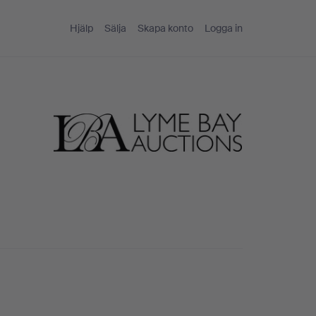
Hjälp
Sälja
Skapa konto
Logga in