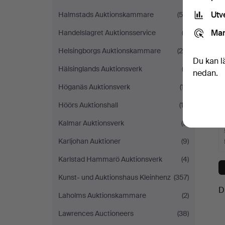
Utv
Halmstads Auktionskammare
(53)
Mar
Handelslagret Auktionsservice
(2)
Helsingborgs Auktionskammare
(25)
Du kan l
Hälsinglands Auktionsverk
(2)
nedan.
Höganäs Auktionsverk
(17)
Höörs Auktionshall
(12)
Kalmar Auktionsverk
(9)
Karljohan Auktioner
(9)
Karlstad Hammarö Auktionsverk
(4)
Kunst- und Auktionshaus Kleinhenz
(357)
D
Laholms Auktionskammare
(2)
Lawrences Auctioneers
(38)