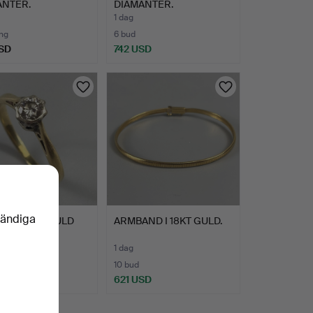
ANTER.
DIAMANTER.
1 dag
ng
6 bud
SD
742 USD
vändiga
I 18KT GULGULD
ARMBAND I 18KT GULD.
IAMANT.
1 dag
ng
10 bud
USD
621 USD