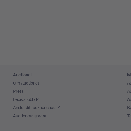
Auctionet
M
Om Auctionet
A
Press
A
Lediga jobb
A
Anslut ditt auktionshus
K
Auctionets garanti
T