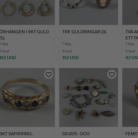
ÖRHÄNGEN I 9KT GULD
TRE GULDRINGAR (3).
TVÅ 
(5).
ETT 
1 dag
1 dag
1 dag
5 bud
4 bud
5 bud
162 USD
102 USD
42 US
9KT SAFIRRING.
SILVER- OCH
FEMS