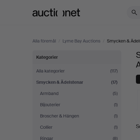
Auctionet.com
Alla föremål
/
Lyme Bay Auctions
/
Smycken & Ädel
Smycken
Kategorier
&
Alla kategorier
(117)
Smycken & Ädelstenar
(17)
Ädelstenar
Armband
(5)
på
Bijouterier
(1)
Lyme
Broscher & Hängen
(1)
S
Collier
(1)
Bay
a
Ringar
(8)