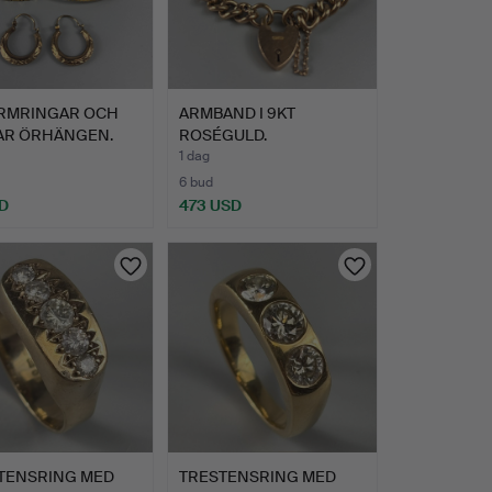
ARMRINGAR OCH
ARMBAND I 9KT
PAR ÖRHÄNGEN.
ROSÉGULD.
1 dag
6 bud
D
473 USD
TENSRING MED
TRESTENSRING MED