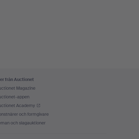
er från Auctionet
uctionet Magazine
uctionet-appen
uctionet Academy
onstnärer och formgivare
eman och slagauktioner