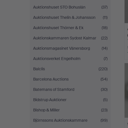
Auktionshuset STO Bohuslän
(37)
Auktionshuset Thelin & Johansson
(11)
Auktionshuset Thörner & Ek
(18)
Auktionskammaren Sydost Kalmar
(22)
Auktionsmagasinet Vänersborg
(14)
Auktionsverket Engelholm
(7)
Balclis
(220)
Barcelona Auctions
(54)
Batemans of Stamford
(30)
Bidstrup Auktioner
(5)
Bishop & Miller
(23)
Björnssons Auktionskammare
(99)