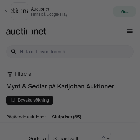
Auctionet
Visa
Stäng
Finns på Google Play
Auctionet.com
Filtrera
Mynt
Mynt & Sedlar på Karljohan Auktioner
&
Bevaka sökning
Sedlar
Pågående auktioner
Slutpriser
(65)
på
Karljohan
Slutpriser
Sortera