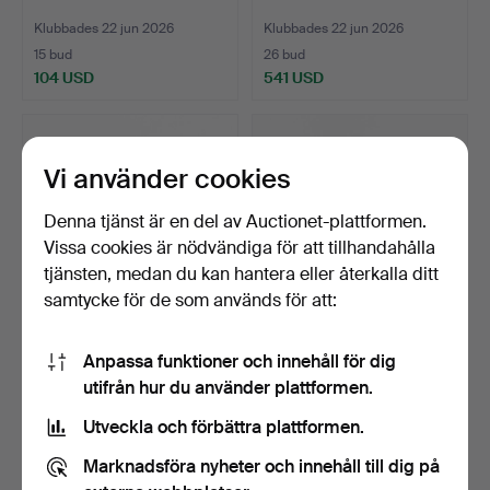
Klubbades 22 jun 2026
Klubbades 22 jun 2026
15 bud
26 bud
104 USD
541 USD
Vi använder cookies
Denna tjänst är en del av Auctionet-plattformen.
Vissa cookies är nödvändiga för att tillhandahålla
tjänsten, medan du kan hantera eller återkalla ditt
samtycke för de som används för att:
MYNT, 16 st, silver, Sverige.
MYNT, större parti,
Anpassa funktioner och innehåll för dig
mestadels Sverige.
utifrån hur du använder plattformen.
Klubbades 22 jun 2026
Klubbades 22 jun 2026
21 bud
13 bud
Utveckla och förbättra plattformen.
148 USD
80 USD
Marknadsföra nyheter och innehåll till dig på