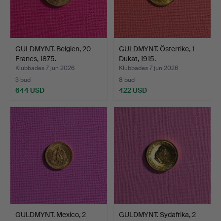
GULDMYNT. Belgien, 20
GULDMYNT. Österrike, 1
Francs, 1875.
Dukat, 1915.
Klubbades 7 jun 2026
Klubbades 7 jun 2026
3 bud
8 bud
644 USD
422 USD
GULDMYNT. Mexico, 2
GULDMYNT. Sydafrika, 2