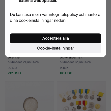
externa webbplatser.
Du kan läsa mer i vår
integritetspolicy
och hantera
dina cookieinställningar nedan.
Acceptera alla
Cookie-inställningar
MYNT, 1 kr, 50 st, silver,
SILVERMYNT. Sverige, 40-
Sverige.
80% silverhalt.
Klubbades 21 jun 2026
Klubbades 12 jun 2026
29 bud
15 bud
212 USD
116 USD