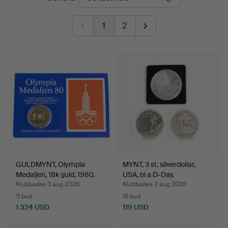
Auktioner
1
2
GULDMYNT, Olympia
MYNT, 3 st, silverdollar,
Medaljen, 18k guld, 1980.
USA, bl a D-Day.
Klubbades 3 aug 2026
Klubbades 3 aug 2026
11 bud
16 bud
1 324 USD
119 USD