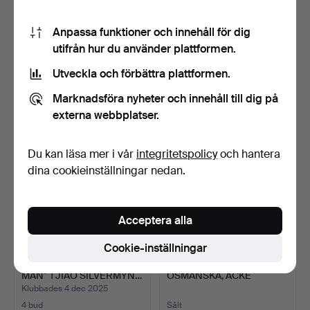
224
.
EN GRUPP DIVERSE
UPPSÄTTNING KINESISKA
Anpassa funktioner och innehåll för dig
KINESISKA MYNT OCH
MYNT FRÅN QING-
utifrån hur du använder plattformen.
POLETT…
DYNAS…
Klubbades 22 apr 2026
Utveckla och förbättra plattformen.
Sålt
1 bud
229 USD
34 USD
Marknadsföra nyheter och innehåll till dig på
externa webbplatser.
Du kan läsa mer i vår
integritetspolicy
och hantera
dina cookieinställningar nedan.
Acceptera alla
Cookie-inställningar
KINA REPUBLIKEN ”FET
225
.
MYNT, 3 ST, SILVER,
MAN” 1 JIAO SILVERMYN…
OSMANSKA, ACKE
KONSTAN…
Klubbades 4 dec 2025
4 bud
Sålt