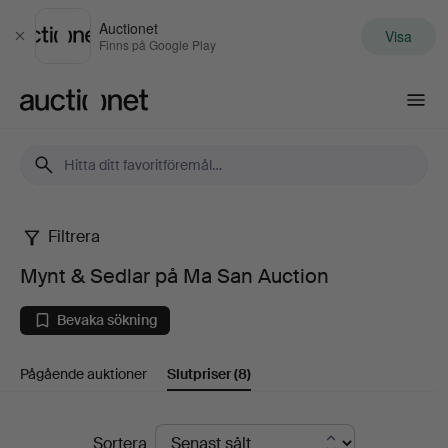
Auctionet
Visa
Stäng
Finns på Google Play
Auctionet.com
Filtrera
Mynt
Mynt & Sedlar på Ma San Auction
&
Bevaka sökning
Sedlar
Pågående auktioner
Slutpriser
(8)
på
Ma
Slutpriser
Sortera