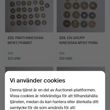
222
.
PARTI KINESISKA
223
.
EN GRUPP
MYNT, FRÄMST
KINESISKA MYNT FRÅN
MINGDYNASTIN …
'SÖDRA MING-M…
Sålt
Sålt
122 USD
122 USD
Vi använder cookies
Denna tjänst är en del av Auctionet-plattformen.
Vissa cookies är nödvändiga för att tillhandahålla
tjänsten, medan du kan hantera eller återkalla ditt
samtycke för de som används för att: