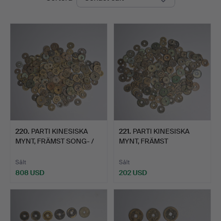
San
Auction
220
.
PARTI KINESISKA
221
.
PARTI KINESISKA
MYNT, FRÄMST SONG- /
MYNT, FRÄMST
MING-…
SONGDYNASTIN …
Sålt
Sålt
808 USD
202 USD