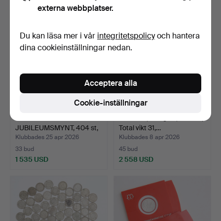
externa webbplatser.
Du kan läsa mer i vår
integritetspolicy
och hantera
dina cookieinställningar nedan.
Acceptera alla
Cookie-inställningar
SILVERMYNT /
MEDALJ, 18 k guld, Finland,
JUBILEUMSMYNT, 404 st,
Total vikt 31,…
finvik…
Klubbades 25 apr 2026
Klubbades 8 apr 2026
33 bud
45 bud
1 535 USD
2 558 USD