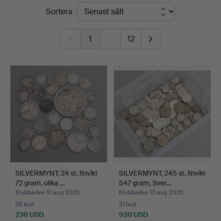
Slutpriser
Sortera
Thelin
&
1
…
12
Johansson
SILVERMYNT, 24 st, finvikt
SILVERMYNT, 245 st, finvikt
72 gram, olika …
547 gram, Sver…
Klubbades 10 aug 2026
Klubbades 10 aug 2026
26 bud
31 bud
236 USD
930 USD