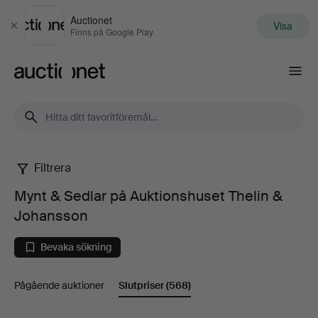
Auctionet
Visa
Stäng
Finns på Google Play
Auctionet.com
Filtrera
Mynt
Mynt & Sedlar på Auktionshuset Thelin &
&
Johansson
Sedlar
Bevaka sökning
på
Pågående auktioner
Slutpriser
(568)
Auktionshuset