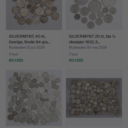
SILVERMYNT, 40 st,
SILVERMYNT 20 st, bla ⅛
Sverige, finvikt 84 gra…
riksdaler 1832, fi…
Klubbades 12 jun 2026
Klubbades 30 maj 2026
11 bud
7 bud
80 USD
90 USD