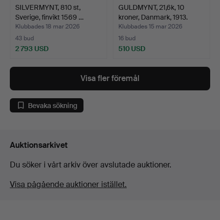
SILVERMYNT, 810 st,
GULDMYNT, 21,6k, 10
Sverige, finvikt 1569 …
kroner, Danmark, 1913.
Klubbades 18 mar 2026
Klubbades 15 mar 2026
43 bud
16 bud
2 793 USD
510 USD
Visa fler föremål
Bevaka sökning
Auktionsarkivet
Du söker i vårt arkiv över avslutade auktioner.
Visa pågående auktioner istället.