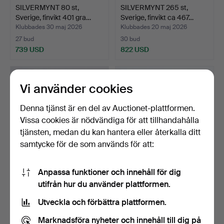
SILVERMYNT 80 st,
SILVERMYNT 265 st,
Sverige, finvikt 401 gra…
Sverige, finvikt ca 467…
Klubbades 30 maj 2026
Klubbades 20 maj 2026
27 bud
30 bud
739 USD
822 USD
Vi använder cookies
Denna tjänst är en del av Auctionet-plattformen.
Vissa cookies är nödvändiga för att tillhandahålla
tjänsten, medan du kan hantera eller återkalla ditt
samtycke för de som används för att:
Anpassa funktioner och innehåll för dig
MYNT, m.m, 19 st, silver,
SILVERMYNT 379st,
utifrån hur du använder plattformen.
finvikt 150 gram…
Sverige, finvikt 1159 gr…
Klubbades 9 maj 2026
Klubbades 8 maj 2026
Utveckla och förbättra plattformen.
15 bud
42 bud
298 USD
1 978 USD
Marknadsföra nyheter och innehåll till dig på