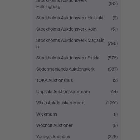
Stockholms Auktionsverk
(182)
Helsingborg
Stockholms Auktionsverk Helsinki
(9)
Stockholms Auktionsverk Köln
(51)
Stockholms Auktionsverk Magasin
(796)
5
Stockholms Auktionsverk Sickla
(576)
Södermanlands Auktionsverk
(387)
TOKA Auktionshus
(2)
Uppsala Auktionskammare
(14)
Växjö Auktionskammare
(1 291)
Wickmans
(1)
Woxholt Auktioner
(8)
Young's Auctions
(228)