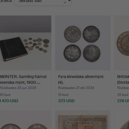
ortera
MØNTER. Samling främst
Fyra kinesiska silvermynt
Britti
svenska mynt, 1900-…
(4).
(Storb
Klubbades 25 jun 2026
Klubbades 21 okt 2024
Klubba
45 bud
15 bud
25 bud
1 470 USD
373 USD
278 U