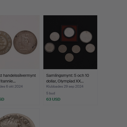
skt handelssilvermynt
Samlingsmynt: 5 och 10
ritannie…
dollar, Olympiad XX…
des 6 okt 2024
Klubbades 29 sep 2024
5 bud
SD
63 USD