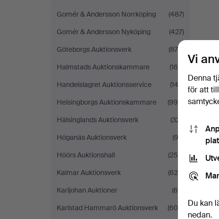
Gomér & Andersson Norrköping
(487)
Gomér & Andersson Nyköping
(427)
Göteborgs Auktionsverk
(870)
Vi an
Halmstads Auktionskammare
(169)
Denna tj
Handelslagret Auktionsservice
(143)
för att t
samtycke
Helsingborgs Auktionskammare
(998)
Hälsinglands Auktionsverk
(321)
Anp
Höganäs Auktionsverk
(92)
pla
Höörs Auktionshall
(250)
Utv
Kalmar Auktionsverk
(629)
Mar
Karljohan Auktioner
(65)
Du kan l
Karlstad Hammarö Auktionsverk
(605)
nedan.