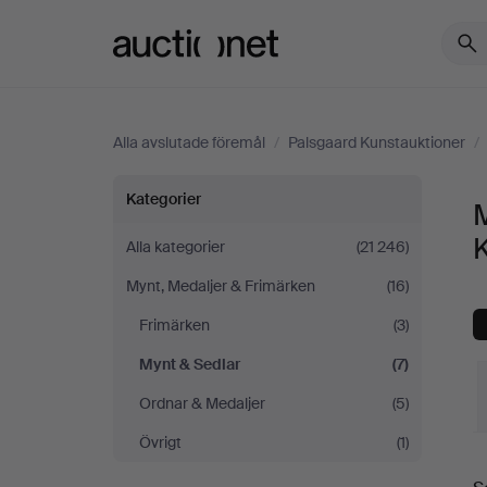
Auctionet.com
Alla avslutade föremål
/
Palsgaard Kunstauktioner
/
Mynt
Kategorier
&
Alla kategorier
(21 246)
Mynt, Medaljer & Frimärken
(16)
Sedlar
Frimärken
(3)
på
Mynt & Sedlar
(7)
Palsgaard
Ordnar & Medaljer
(5)
Övrigt
(1)
Kunstauktioner
S