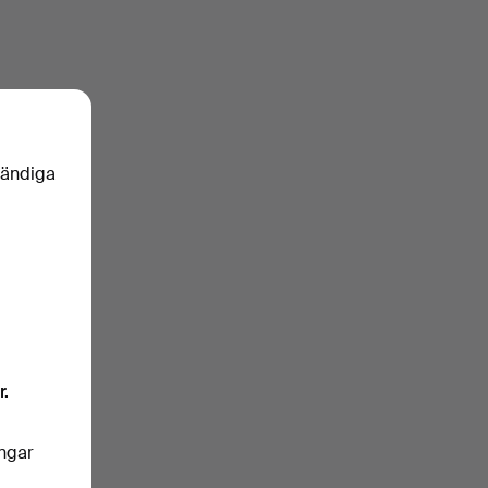
vändiga
r.
ingar