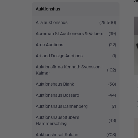
S
Auktionshus
Alla auktionshus
(29 560)
Acreman St Auctioneers & Valuers
(39)
Arce Auctions
(22)
Art and Design Auctions
(1)
Auktionsfirma Kenneth Svensson i
(102)
Kalmar
Auktionshaus Blank
(58)
Auktionshaus Bossard
(44)
Auktionshaus Dannenberg
(7)
Auktionshaus Stuber's
(43)
Hammerschlag
Auktionshuset Kolonn
(703)