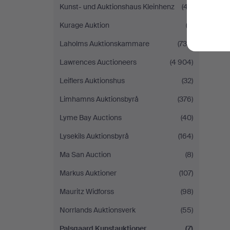
Kunst- und Auktionshaus Kleinhenz
(47)
Kurage Auktion
(3)
Laholms Auktionskammare
(739)
Lawrences Auctioneers
(4 904)
Leiflers Auktionshus
(32)
Limhamns Auktionsbyrå
(376)
Lyme Bay Auctions
(40)
Lysekils Auktionsbyrå
(164)
Ma San Auction
(8)
Markus Auktioner
(107)
Mauritz Widforss
(98)
Norrlands Auktionsverk
(55)
Palsgaard Kunstauktioner
(7)