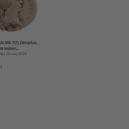
 (98-117), Denarius,
k kejserl…
des 28 maj 2024
D