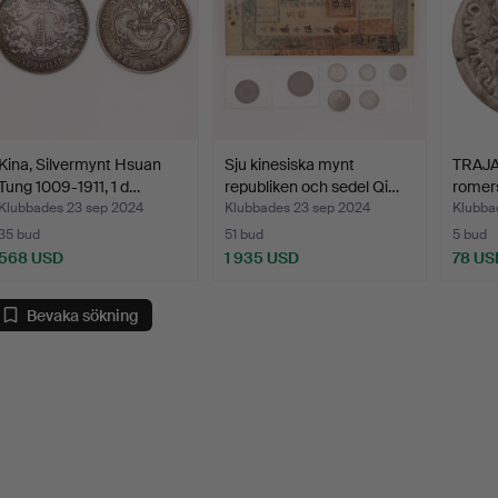
Kina, Silvermynt Hsuan
Sju kinesiska mynt
TRAJAN
Tung 1009-1911, 1 d…
republiken och sedel Qi…
romers
Klubbades 23 sep 2024
Klubbades 23 sep 2024
Klubba
35 bud
51 bud
5 bud
568 USD
1 935 USD
78 US
Bevaka sökning