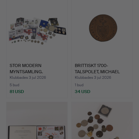
STOR MODERN
BRITTISKT 1700-
MYNTSAMLING.
TALSPOLET, MICHAEL
APSEY, K…
Klubbades 3 jul 2026
Klubbades 3 jul 2026
5 bud
1 bud
81 USD
34 USD