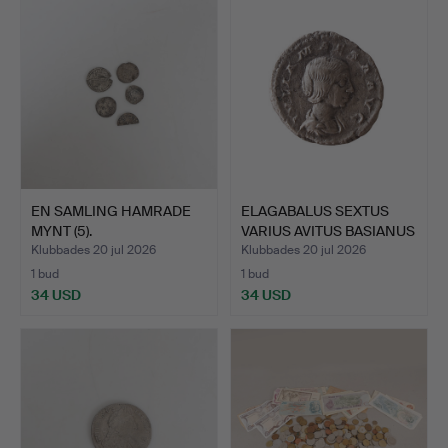
EN SAMLING HAMRADE
ELAGABALUS SEXTUS
MYNT (5).
VARIUS AVITUS BASIANUS
(…
Klubbades 20 jul 2026
Klubbades 20 jul 2026
1 bud
1 bud
34 USD
34 USD