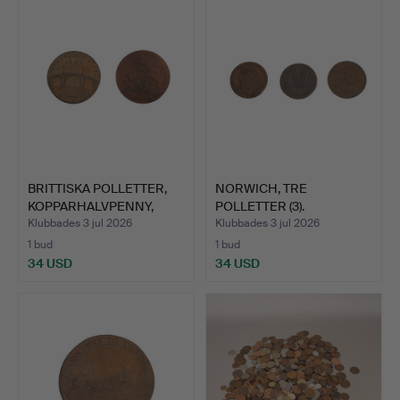
BRITTISKA POLLETTER,
NORWICH, TRE
KOPPARHALVPENNY,
POLLETTER (3).
IPSW…
Klubbades 3 jul 2026
Klubbades 3 jul 2026
1 bud
1 bud
34 USD
34 USD