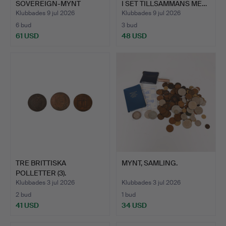
SOVEREIGN-MYNT
I SET TILLSAMMANS ME…
TILLSAMMAN…
Klubbades 9 jul 2026
Klubbades 9 jul 2026
6 bud
3 bud
61 USD
48 USD
TRE BRITTISKA
MYNT, SAMLING.
POLLETTER (3).
Klubbades 3 jul 2026
Klubbades 3 jul 2026
2 bud
1 bud
41 USD
34 USD