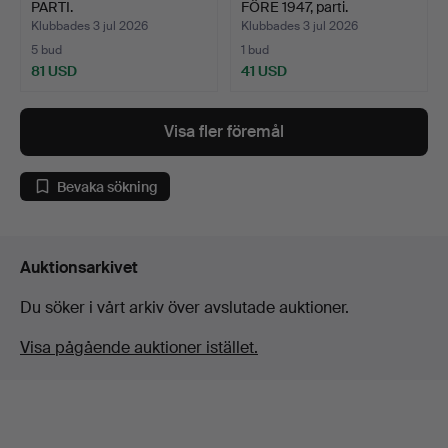
PARTI.
FÖRE 1947, parti.
Klubbades 3 jul 2026
Klubbades 3 jul 2026
5 bud
1 bud
81 USD
41 USD
Visa fler föremål
Bevaka sökning
Auktionsarkivet
Du söker i vårt arkiv över avslutade auktioner.
Visa pågående auktioner istället.