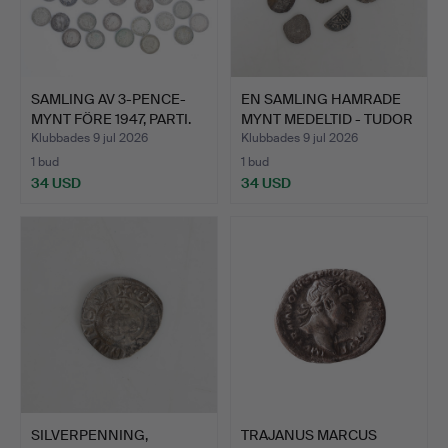
SAMLING AV 3-PENCE-
EN SAMLING HAMRADE
MYNT FÖRE 1947, PARTI.
MYNT MEDELTID - TUDOR
(…
Klubbades 9 jul 2026
Klubbades 9 jul 2026
1 bud
1 bud
34 USD
34 USD
SILVERPENNING,
TRAJANUS MARCUS