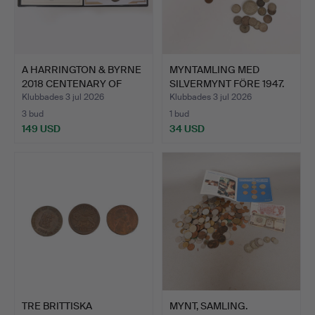
A HARRINGTON & BYRNE
MYNTAMLING MED
2018 CENTENARY OF
SILVERMYNT FÖRE 1947.
WOR…
Klubbades 3 jul 2026
Klubbades 3 jul 2026
3 bud
1 bud
149 USD
34 USD
TRE BRITTISKA
MYNT, SAMLING.