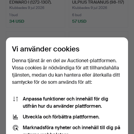
EDWARD I (1272-1307).
ULPIUS TRAIANUS (98-117)
S…
Klubbades 9 jul 2026
Klubbades 9 jul 2026
1 bud
6 bud
34 USD
57 USD
Vi använder cookies
Denna tjänst är en del av Auctionet-plattformen.
Vissa cookies är nödvändiga för att tillhandahålla
tjänsten, medan du kan hantera eller återkalla ditt
samtycke för de som används för att:
EN ELIZABETH II
TITUS FLAVIUS
Anpassa funktioner och innehåll för dig
QUARTER SOVEREIGN.
VESPASIANUS (79-81
utifrån hur du använder plattformen.
E.KR.) SI…
Klubbades 9 jul 2026
Klubbades 9 jul 2026
4 bud
7 bud
Utveckla och förbättra plattformen.
189 USD
69 USD
Marknadsföra nyheter och innehåll till dig på