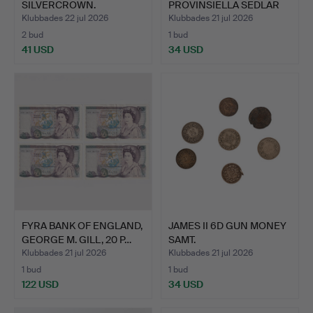
SILVERCROWN.
PROVINSIELLA SEDLAR
(2).
Klubbades 22 jul 2026
Klubbades 21 jul 2026
2 bud
1 bud
41 USD
34 USD
FYRA BANK OF ENGLAND,
JAMES II 6D GUN MONEY
GEORGE M. GILL, 20 P…
SAMT.
Klubbades 21 jul 2026
Klubbades 21 jul 2026
1 bud
1 bud
122 USD
34 USD