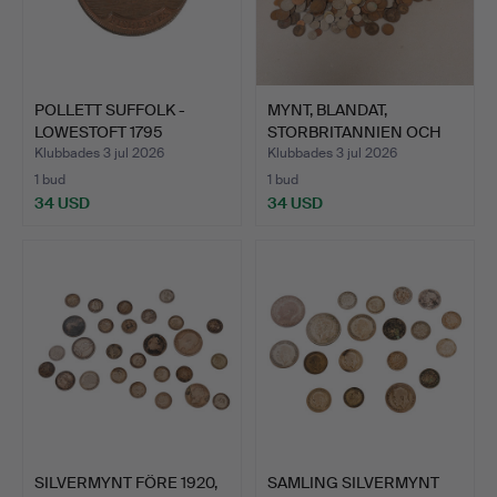
POLLETT SUFFOLK -
MYNT, BLANDAT,
LOWESTOFT 1795
STORBRITANNIEN OCH
HALFPENNY.
VÄRLDEN,…
Klubbades 3 jul 2026
Klubbades 3 jul 2026
1 bud
1 bud
34 USD
34 USD
SILVERMYNT FÖRE 1920,
SAMLING SILVERMYNT