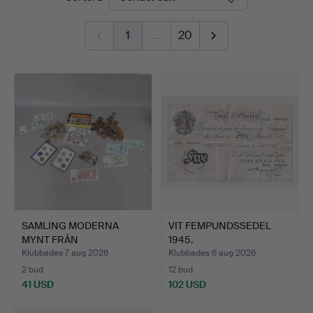
&
1
…
20
Miller
SAMLING MODERNA
VIT FEMPUNDSSEDEL
MYNT FRÅN
1945.
STORBRITANNIEN O…
Klubbades 7 aug 2026
Klubbades 6 aug 2026
2 bud
12 bud
41 USD
102 USD