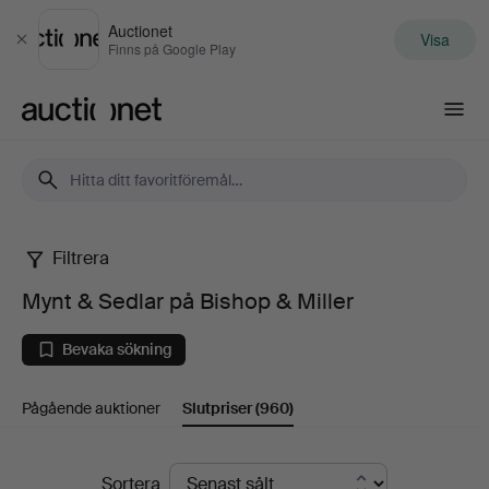
Auctionet
Visa
Stäng
Finns på Google Play
Auctionet.com
Filtrera
Mynt
Mynt & Sedlar på Bishop & Miller
&
Bevaka sökning
Sedlar
Pågående auktioner
Slutpriser
(960)
på
Bishop
Slutpriser
Sortera