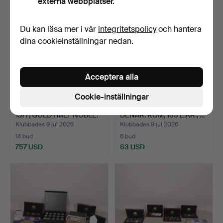
externa webbplatser.
Du kan läsa mer i vår
integritetspolicy
och hantera
dina cookieinställningar nedan.
Acceptera alla
Cookie-inställningar
EN EDWARD III (1327-
MARCUS AURELIUS AR
1377) GOLD HALF NOBLE.
DENAR. ROM, 165 E.KR., …
Klubbades 9 jul 2026
Klubbades 9 jul 2026
14 bud
6 bud
757 USD
63 USD
Utvalt
föremål