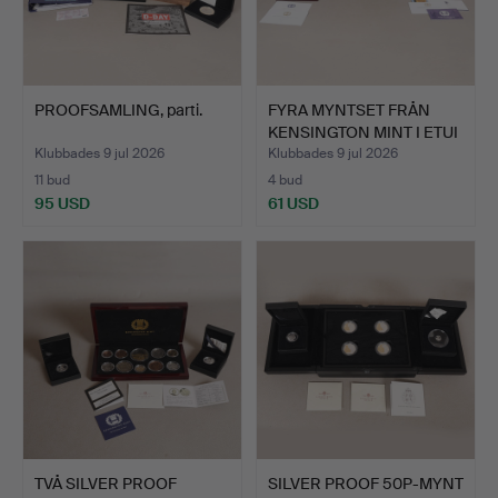
PROOFSAMLING, parti.
FYRA MYNTSET FRÅN
KENSINGTON MINT I ETUI
(…
Klubbades 9 jul 2026
Klubbades 9 jul 2026
11 bud
4 bud
95 USD
61 USD
TVÅ SILVER PROOF
SILVER PROOF 50P-MYNT