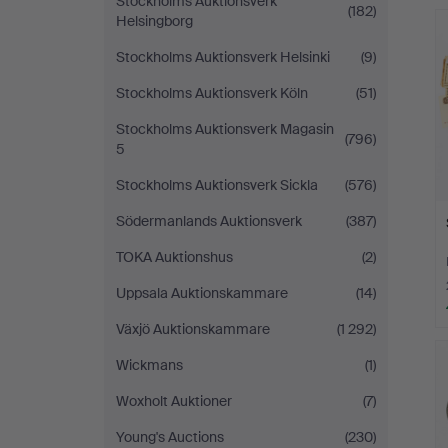
Stockholms Auktionsverk
(182)
Helsingborg
Stockholms Auktionsverk Helsinki
(9)
Stockholms Auktionsverk Köln
(51)
Stockholms Auktionsverk Magasin
(796)
5
Stockholms Auktionsverk Sickla
(576)
Södermanlands Auktionsverk
(387)
TOKA Auktionshus
(2)
Uppsala Auktionskammare
(14)
Växjö Auktionskammare
(1 292)
Wickmans
(1)
Woxholt Auktioner
(7)
Young's Auctions
(230)