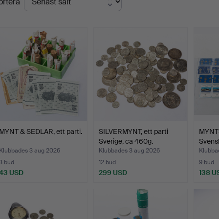
ortera
MYNT & SEDLAR, ett parti.
SILVERMYNT, ett parti
MYNTS
Sverige, ca 460g.
Svens
Klubbades 3 aug 2026
Klubbades 3 aug 2026
Klubba
3 bud
12 bud
9 bud
43 USD
299 USD
138 U