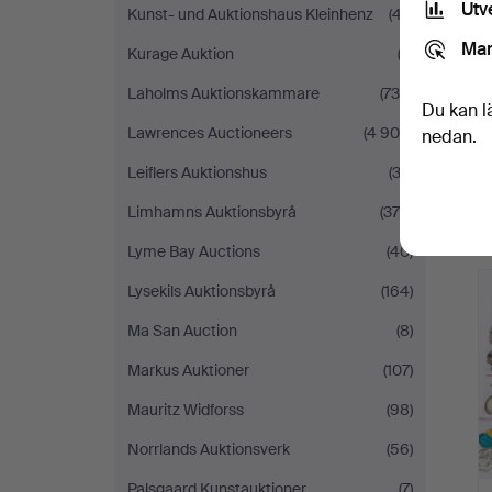
Utv
Kunst- und Auktionshaus Kleinhenz
(47)
Mar
Kurage Auktion
(3)
Laholms Auktionskammare
(739)
Du kan l
Lawrences Auctioneers
(4 904)
nedan.
Leiflers Auktionshus
(32)
Limhamns Auktionsbyrå
(376)
Lyme Bay Auctions
(40)
Lysekils Auktionsbyrå
(164)
Ma San Auction
(8)
Markus Auktioner
(107)
Mauritz Widforss
(98)
Norrlands Auktionsverk
(56)
Palsgaard Kunstauktioner
(7)