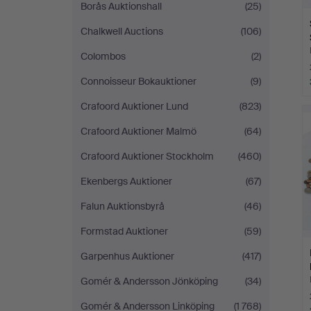
Borås Auktionshall
(25)
Chalkwell Auctions
(106)
Colombos
(2)
Connoisseur Bokauktioner
(9)
Crafoord Auktioner Lund
(823)
Crafoord Auktioner Malmö
(64)
Crafoord Auktioner Stockholm
(460)
Ekenbergs Auktioner
(67)
Falun Auktionsbyrå
(46)
Formstad Auktioner
(59)
Garpenhus Auktioner
(417)
Gomér & Andersson Jönköping
(34)
Gomér & Andersson Linköping
(1 768)