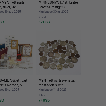
MYNT, ett parti
MINNESMYNT, 7 st, Unites
, silver, vik…
States Prestige S…
des 16 aug 2025
Klubbades 30 jul 2025
2 bud
USD
37 USD
AMLING, ett parti
MYNT, ett parti svenska,
dels Norden, b…
mestadels silver,…
es 16 jul 2025
Klubbades 11 jul 2025
11 bud
USD
77 USD