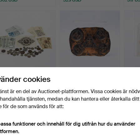
MYNT & SEDLAR, ett parti
Plåtmynt Karl XII ½ daler
MYNT, 
vänder cookies
Sverige b.la silv…
kopia 1718.
1915.
Klubbades 7 nov 2025
Klubbades 24 okt 2025
Klubba
änst är en del av Auctionet-plattformen. Vissa cookies är nöd
5 bud
3 bud
8 bud
illhandahålla tjänsten, medan du kan hantera eller återkalla ditt
53 USD
37 USD
1 689
 för de som används för att:
assa funktioner och innehåll för dig utifrån hur du använder
ttformen.