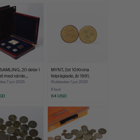
AMLING, 20 delar i
MYNT, 2st 10:Krona
ull med värde…
felpräglade, år 1991.
des 7 jun 2025
Klubbades 1 jun 2025
6 bud
SD
64 USD