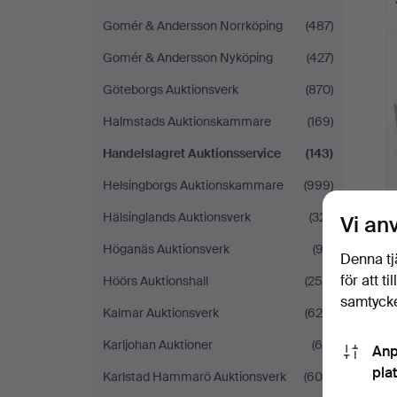
Gomér & Andersson Norrköping
(487)
Gomér & Andersson Nyköping
(427)
Göteborgs Auktionsverk
(870)
Halmstads Auktionskammare
(169)
Handelslagret Auktionsservice
(143)
Helsingborgs Auktionskammare
(999)
Hälsinglands Auktionsverk
(321)
Vi an
Höganäs Auktionsverk
(92)
Denna tj
för att t
Höörs Auktionshall
(250)
samtycke
Kalmar Auktionsverk
(629)
Karljohan Auktioner
(66)
Anp
pla
Karlstad Hammarö Auktionsverk
(605)