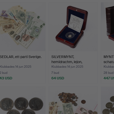
SEDLAR, ett parti Sverige.
SILVERMYNT,
MYNTS
hemidrachm, lejon,
schat
Chersonisso…
Klubbades 14 jun 2025
Klubbades 14 jun 2025
Klubba
2 bud
7 bud
28 bud
43 USD
64 USD
447 U