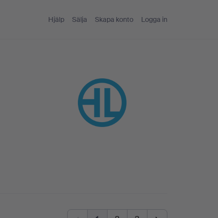
Hjälp
Sälja
Skapa konto
Logga in