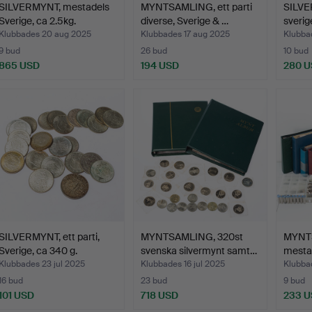
SILVERMYNT, mestadels
MYNTSAMLING, ett parti
SILVER
Sverige, ca 2.5kg.
diverse, Sverige & …
sverige
Klubbades 20 aug 2025
Klubbades 17 aug 2025
Klubba
9 bud
26 bud
10 bud
865 USD
194 USD
280 
SILVERMYNT, ett parti,
MYNTSAMLING, 320st
MYNTS
Sverige, ca 340 g.
svenska silvermynt samt…
mesta
Klubbades 23 jul 2025
Klubbades 16 jul 2025
Klubbad
16 bud
23 bud
9 bud
101 USD
718 USD
233 