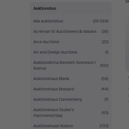
S
Auktionshus
Alla auktionshus
(29 569)
Acreman St Auctioneers & Valuers
(39)
Arce Auctions
(22)
Art and Design Auctions
(1)
Auktionsfirma Kenneth Svensson i
(102)
Kalmar
Auktionshaus Blank
(58)
Auktionshaus Bossard
(44)
Auktionshaus Dannenberg
(7)
Auktionshaus Stuber's
(43)
Hammerschlag
Auktionshuset Kolonn
(703)