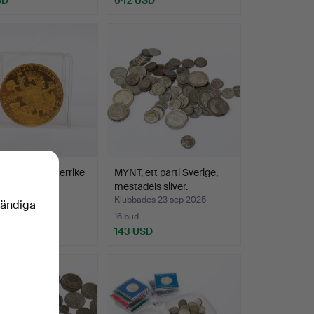
guld 23k, Österrike
MYNT, ett parti Sverige,
mestadels silver.
des 13 okt 2025
Klubbades 23 sep 2025
vändiga
16 bud
 USD
143 USD