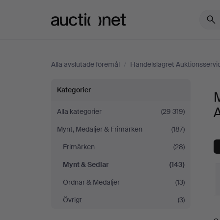
Auctionet.com
Alla avslutade föremål
/
Handelslagret Auktionsservi
Mynt
Kategorier
M
&
A
Alla kategorier
(29 319)
Mynt, Medaljer & Frimärken
(187)
Sedlar
Frimärken
(28)
på
Mynt & Sedlar
(143)
Handelslagret
Ordnar & Medaljer
(13)
Övrigt
(3)
Auktionsservice
S