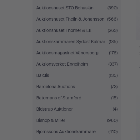
Auktionshuset STO Bohuslän
(390)
Auktionshuset Thelin & Johansson
(566)
Auktionshuset Thörner & Ek
(263)
Auktionskammaren Sydost Kalmar
(135)
Auktionsmagasinet Vänersborg
(176)
Auktionsverket Engelholm
(337)
Balclis
(135)
Barcelona Auctions
(73)
Batemans of Stamford
(15)
Bidstrup Auktioner
(4)
Bishop & Miller
(960)
Björnssons Auktionskammare
(410)