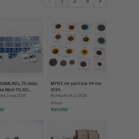
1
2
3
AMLING, 75 delar,
MYNT, ett parti b.la 1/4 öre
ka Mynt 70, 80…
1634.
des 2 aug 2026
Klubbades 9 jul 2026
16 bud
SD
100 USD