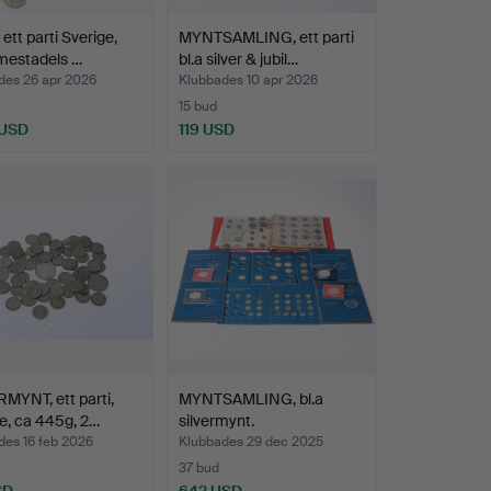
ett parti Sverige,
MYNTSAMLING, ett parti
 mestadels …
bl.a silver & jubil…
des 26 apr 2026
Klubbades 10 apr 2026
15 bud
 USD
119 USD
MYNT, ett parti,
MYNTSAMLING, bl.a
e, ca 445g, 2…
silvermynt.
des 16 feb 2026
Klubbades 29 dec 2025
37 bud
SD
642 USD