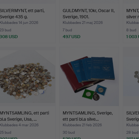
SILVERMYNT, ett parti,
GULDMYNT, 10kr, Oscar II,
MYNT, 
Sverige 435 g.
Sverige, 1901.
silver
Klubbades 14 jun 2026
Klubbades 21 maj 2026
Klubba
23 bud
7 bud
8 bud
308 USD
497 USD
1 003
MYNTSAMLING, ett parti
MYNTSAMLING, Sverige,
SILVER
bl.a Sverige, Usa, …
ett parti bl.a silve…
Sverig
Klubbades 4 mar 2026
Klubbades 21 feb 2026
Klubba
25 bud
30 bud
28 bud
302 USD
529 USD
317 U