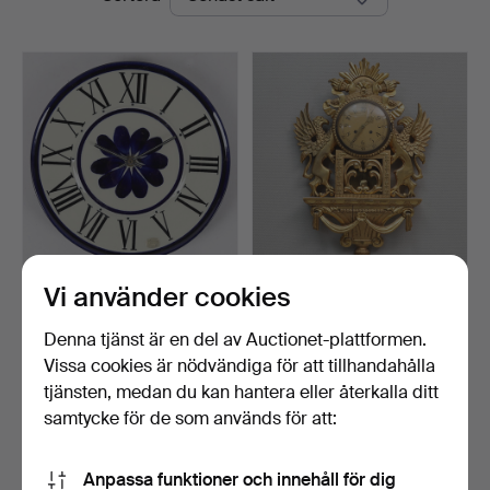
Vi använder cookies
MARIANNE WESTMAN.
VÄGGPENDYL, förgylld,
Väggur, porslin, "Nytt K…
gustaviansk stil, 19…
Klubbades 5 aug 2026
Klubbades 26 maj 2026
Denna tjänst är en del av Auctionet-plattformen.
21 bud
1 bud
Vissa cookies är nödvändiga för att tillhandahålla
138 USD
22 USD
tjänsten, medan du kan hantera eller återkalla ditt
samtycke för de som används för att:
Bevaka sökning
Anpassa funktioner och innehåll för dig