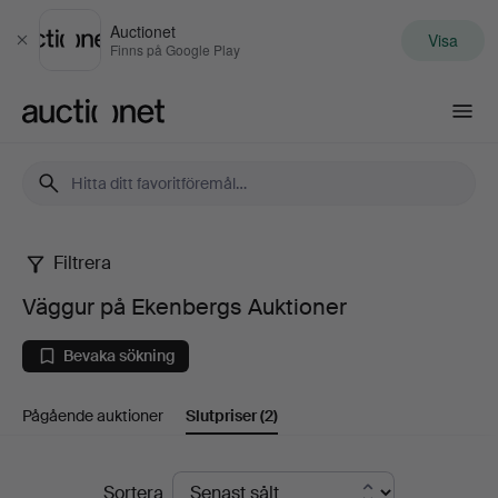
Auctionet
Visa
Stäng
Finns på Google Play
Auctionet.com
Filtrera
Väggur
Väggur på Ekenbergs Auktioner
på
Bevaka sökning
Ekenbergs
Pågående auktioner
Slutpriser
(2)
Auktioner
Slutpriser
Sortera