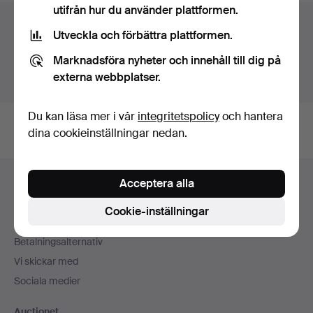
utifrån hur du använder plattformen.
Auktionsarkivet
Utveckla och förbättra plattformen.
Du söker i vårt arkiv över avslutade auktioner.
Marknadsföra nyheter och innehåll till dig på
externa webbplatser.
Visa pågående auktioner istället.
Du kan läsa mer i vår
integritetspolicy
och hantera
dina cookieinställningar nedan.
Sidfotsnavigation
Acceptera alla
Hjälp och kontakt
Kontakta support
Cookie-inställningar
Alla auktionshus
Betalningsalternativ
Vi skickar med
Sociala medier
Auctionet