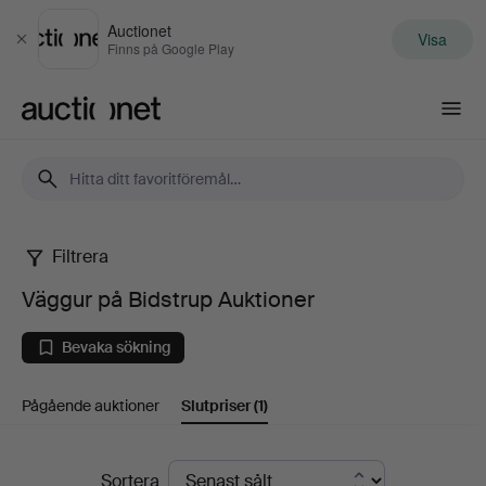
Auctionet
Visa
Stäng
Finns på Google Play
Auctionet.com
Filtrera
Väggur
Väggur på Bidstrup Auktioner
på
Bevaka sökning
Bidstrup
Pågående auktioner
Slutpriser
(1)
Auktioner
Slutpriser
Sortera