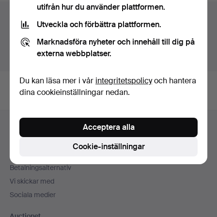
utifrån hur du använder plattformen.
Auktionsarkivet
Utveckla och förbättra plattformen.
Du söker i vårt arkiv över avslutade auktioner.
Marknadsföra nyheter och innehåll till dig på
externa webbplatser.
Visa pågående auktioner istället.
Du kan läsa mer i vår
integritetspolicy
och hantera
dina cookieinställningar nedan.
Sidfotsnavigation
Acceptera alla
Hjälp och kontakt
Kontakta support
Cookie-inställningar
Alla auktionshus
Betalningsalternativ
Vi skickar med
Sociala medier
Auctionet