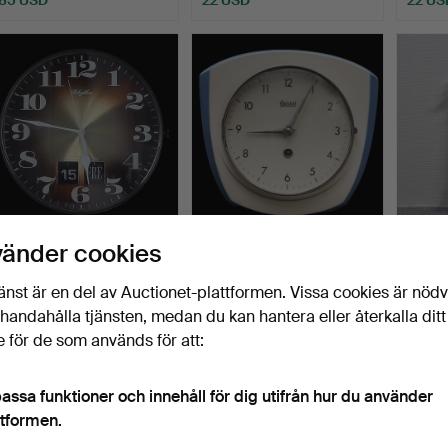
VÄGGUR, 1970-TAL
KÖKSKLOCKA / VÄGGUR
VÄGG
vänder cookies
"RHYTHM" JAPAN.
"GALANT" 1950/1960-TAL.
"TORP
Klubbades 19 jan 2026
Klubbades 9 jan 2026
Klubba
änst är en del av Auctionet-plattformen. Vissa cookies är nöd
2 bud
2 bud
1 bud
illhandahålla tjänsten, medan du kan hantera eller återkalla ditt
27 USD
27 USD
22 US
 för de som används för att:
assa funktioner och innehåll för dig utifrån hur du använder
ttformen.