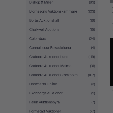
Bishop & Miller
(83)
Björnssons Auktionskammare
(103)
Borås Auktionshall
(16)
Chalkwell Auctions
(15)
Colombos
(24)
Connoisseur Bokauktioner
(4)
Crafoord Auktioner Lund
(119)
Crafoord Auktioner Malmö
(31)
Crafoord Auktioner Stockholm
(107)
Dreweatts Online
(3)
Ekenbergs Auktioner
(2)
Falun Auktionsbyrå
(7)
Formstad Auktioner
(77)