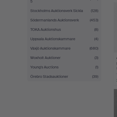
5
Stockholms Auktionsverk Sickla
(128)
Södermanlands Auktionsverk
(453)
TOKA Auktionshus
(8)
Uppsala Auktionskammare
(4)
Växjö Auktionskammare
(680)
Woxholt Auktioner
(3)
Young's Auctions
(1)
Örebro Stadsauktioner
(39)