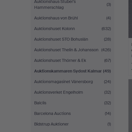
Auktionshaus Stuber's
(3)
Hammerschlag
Auktionshaus von Brühl
(4)
Auktionshuset Kolonn
(632)
Auktionshuset STO Bohuslän
(28)
Auktionshuset Thelin & Johansson
(426)
Auktionshuset Thörner & Ek
(67)
Auktionskammaren Sydost Kalmar
(49)
Auktionsmagasinet Vänersborg
(24)
Auktionsverket Engelholm
(32)
Balclis
(32)
Barcelona Auctions
(14)
Bidstrup Auktioner
(1)