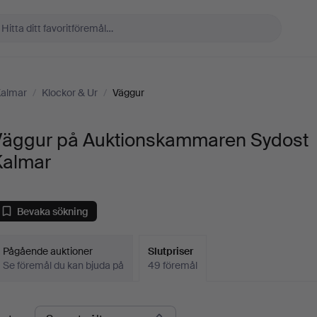
Kalmar
/
Klockor & Ur
/
Väggur
Väggur på Auktionskammaren Sydost
Kalmar
Bevaka sökning
Pågående auktioner
Slutpriser
Se föremål du kan bjuda på
49 föremål
lutpriser