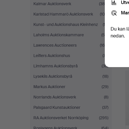
Utv
Kalmar Auktionsverk
(385)
Mar
Karlstad Hammarö Auktionsverk
(104)
Kunst- und Auktionshaus Kleinhenz
(12)
Du kan l
Laholms Auktionskammare
(50)
nedan.
Lawrences Auctioneers
(165)
Leiflers Auktionshus
(77)
Limhamns Auktionsbyrå
(30)
Lysekils Auktionsbyrå
(18)
Markus Auktioner
(29)
Norrlands Auktionsverk
(8)
Palsgaard Kunstauktioner
(37)
RA Auktionsverket Norrköping
(295)
Roslagens Auktionsverk
(64)