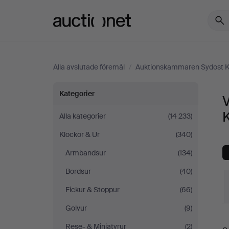
Auctionet.com
Alla avslutade föremål
/
Auktionskammaren Sydost 
Väggur
Kategorier
på
Alla kategorier
(14 233)
Klockor & Ur
(340)
Auktionskammaren
Armbandsur
(134)
Sydost
Bordsur
(40)
Kalmar
Fickur & Stoppur
(66)
Golvur
(9)
S
Rese- & Miniatyrur
(2)