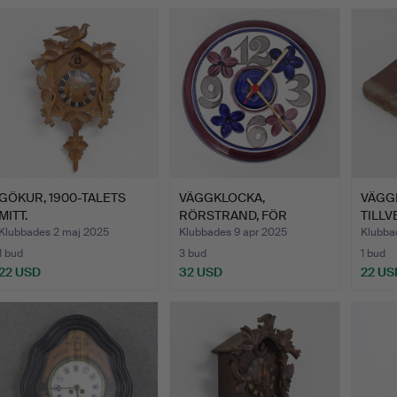
GÖKUR, 1900-TALETS
VÄGGKLOCKA,
VÄGG
MITT.
RÖRSTRAND, FÖR
TILLV
WESTERSTRANDS, …
ÖLAN
Klubbades 2 maj 2025
Klubbades 9 apr 2025
Klubba
1 bud
3 bud
1 bud
22 USD
32 USD
22 US