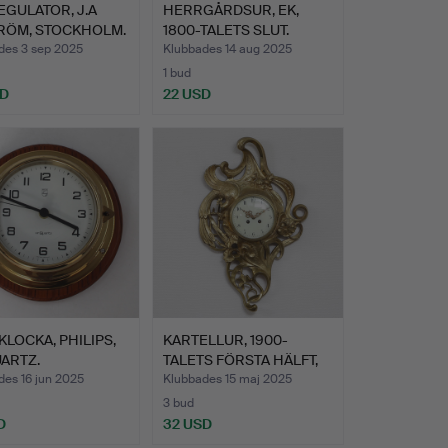
GULATOR, J.A
HERRGÅRDSUR, EK,
RÖM, STOCKHOLM.
1800-TALETS SLUT.
des 3 sep 2025
Klubbades 14 aug 2025
1 bud
SD
22 USD
LOCKA, PHILIPS,
KARTELLUR, 1900-
ARTZ.
TALETS FÖRSTA HÄLFT,
MÄSSI…
des 16 jun 2025
Klubbades 15 maj 2025
3 bud
D
32 USD