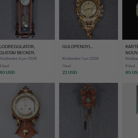
LODREGULATOR,
GULDPENDYL.
KARTE
GUSTAV BECKER.
NOUVE
Klubbades 4 jun 2026
Klubbades 1 jun 2026
Klubba
4 bud
1 bud
9 bud
40 USD
22 USD
85 U