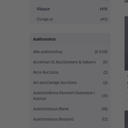
S
Väggur
(49)
Övriga ur
(40)
Auktionshus
Alla auktionshus
(9 628)
Acreman St Auctioneers & Valuers
(5)
Arce Auctions
(2)
Art and Design Auctions
(2)
Auktionsfirma Kenneth Svensson i
(31)
Kalmar
Auktionshaus Blank
(18)
Auktionshaus Bossard
(12)