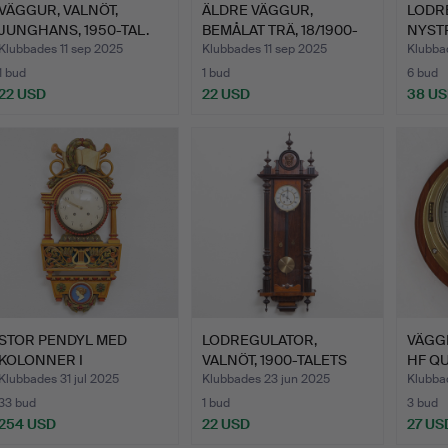
VÄGGUR, VALNÖT,
ÄLDRE VÄGGUR,
LODRE
JUNGHANS, 1950-TAL.
BEMÅLAT TRÄ, 18/1900-
NYST
TAL.
Klubbades 11 sep 2025
Klubbades 11 sep 2025
Klubba
1 bud
1 bud
6 bud
22 USD
22 USD
38 U
STOR PENDYL MED
LODREGULATOR,
VÄGGK
KOLONNER I
VALNÖT, 1900-TALETS
HF QU
TRÄSKUREN DEKOR…
FÖRSTA H…
Klubbades 31 jul 2025
Klubbades 23 jun 2025
Klubba
33 bud
1 bud
3 bud
254 USD
22 USD
27 US