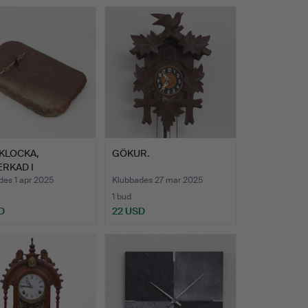
KLOCKA,
GÖKUR.
ERKAD I
DSSTEN, 1900-…
des 1 apr 2025
Klubbades 27 mar 2025
1 bud
D
22 USD