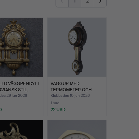
1
2
LLD VÄGGPENDYL I
VÄGGUR MED
VIANSK STIL,
TERMOMETER OCH
BAROMETER.
des 29 jun 2026
Klubbades 10 jun 2026
1 bud
D
22 USD