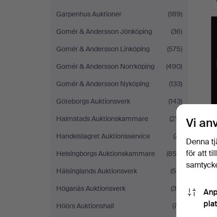
Garpenhus Auktioner
(189)
Gomér & Andersson Jönköping
(36)
Gomér & Andersson Linköping
(575)
Gomér & Andersson Norrköping
(490)
Gomér & Andersson Nyköping
(133)
Göteborgs Auktionsverk
(143)
Halmstads Auktionskammare
(217)
Vi an
Handelslagret Auktionsservice
(71)
Denna tj
för att t
Helsingborgs Auktionskammare
(853)
samtycke
Hälsinglands Auktionsverk
(54)
Höganäs Auktionsverk
(34)
Anp
pla
Höörs Auktionshall
(77)