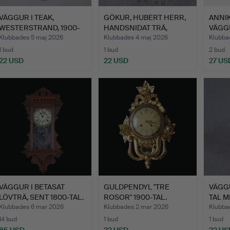
VÄGGUR I TEAK,
GÖKUR, HUBERT HERR,
ANNIK
WESTERSTRAND, 1900-
HANDSNIDAT TRÄ,
VÄGG
TALETS M…
SCHWAR…
FLIC…
Klubbades 5 maj 2026
Klubbades 4 maj 2026
Klubba
1 bud
1 bud
2 bud
22 USD
22 USD
27 US
VÄGGUR I BETASAT
GULDPENDYL "TRE
VÄGGU
LÖVTRÄ, SENT 1800-TAL.
ROSOR" 1900-TAL.
TAL M
…
Klubbades 6 mar 2026
Klubbades 2 mar 2026
Klubba
14 bud
1 bud
1 bud
85 USD
22 USD
22 US