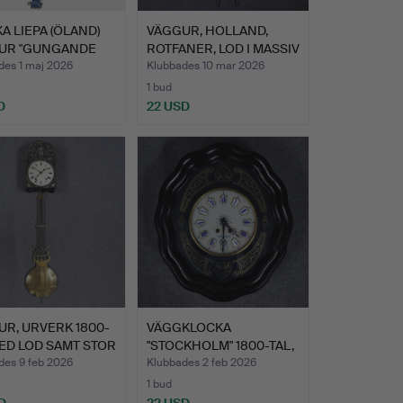
A LIEPA (ÖLAND)
VÄGGUR, HOLLAND,
UR "GUNGANDE
ROTFANER, LOD I MASSIV
MÄ…
des 1 maj 2026
Klubbades 10 mar 2026
1 bud
D
22 USD
R, URVERK 1800-
VÄGGKLOCKA
ED LOD SAMT STOR
"STOCKHOLM" 1800-TAL,
SVART MED…
des 9 feb 2026
Klubbades 2 feb 2026
1 bud
D
22 USD