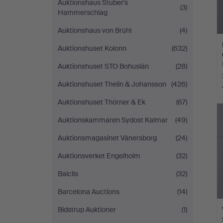
Auktionshaus Stuber's
(3)
Hammerschlag
Auktionshaus von Brühl
(4)
Auktionshuset Kolonn
(632)
Auktionshuset STO Bohuslän
(28)
Auktionshuset Thelin & Johansson
(426)
Auktionshuset Thörner & Ek
(67)
Auktionskammaren Sydost Kalmar
(49)
Auktionsmagasinet Vänersborg
(24)
Auktionsverket Engelholm
(32)
Balclis
(32)
Barcelona Auctions
(14)
Bidstrup Auktioner
(1)