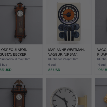
LODREGULATOR,
MARIANNE WESTMAN.
VÄGG
GUSTAV BECKER,
VÄGGUR, "URBAN",
R, JA
NYRENÄSSANS.
RÖRSTRA…
MÄSS
Klubbades 13 maj 2026
Klubbades 21 apr 2026
Klubba
8 bud
6 bud
14 bud
85 USD
85 USD
106 U