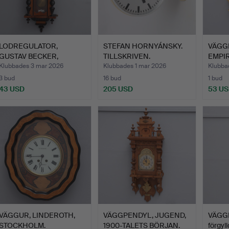
LODREGULATOR,
STEFAN HORNYÁNSKY.
VÄGG
GUSTAV BECKER,
TILLSKRIVEN.
EMPIR
NYRENÄSSANS, …
DUBBELSIDI…
TALET
Klubbades 3 mar 2026
Klubbades 1 mar 2026
Klubba
3 bud
16 bud
1 bud
43 USD
205 USD
53 U
VÄGGUR, LINDEROTH,
VÄGGPENDYL, JUGEND,
VÄGGP
STOCKHOLM.
1900-TALETS BÖRJAN.
förgyl