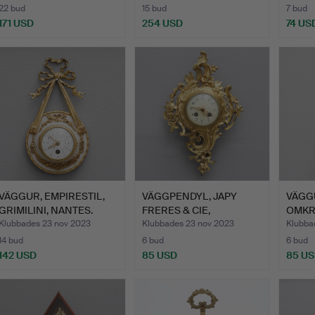
22 bud
15 bud
7 bud
171 USD
254 USD
74 US
VÄGGUR, EMPIRESTIL,
VÄGGPENDYL, JAPY
VÄGGU
GRIMILINI, NANTES.
FRERES & CIE,
OMKRI
FRANKRIKE.
Klubbades 23 nov 2023
Klubbades 23 nov 2023
Klubba
14 bud
6 bud
6 bud
142 USD
85 USD
85 U