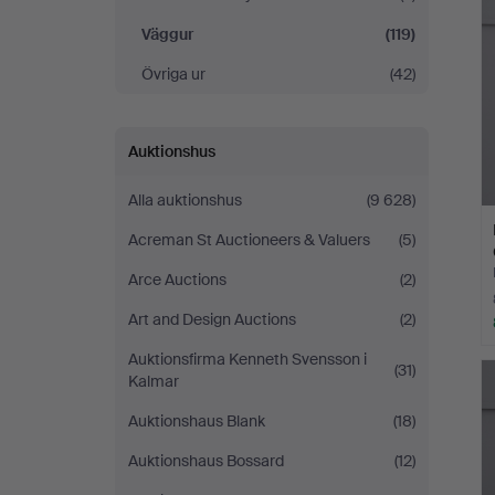
Väggur
(119)
Övriga ur
(42)
Auktionshus
Alla auktionshus
(9 628)
Acreman St Auctioneers & Valuers
(5)
Arce Auctions
(2)
Art and Design Auctions
(2)
Auktionsfirma Kenneth Svensson i
(31)
Kalmar
Auktionshaus Blank
(18)
Auktionshaus Bossard
(12)