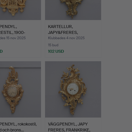
PENDYL,
KARTELLUR,
ESTIL, 1900-
JAPY&FRERES,
S MITT.
ROKOKOSTIL, 1900-T…
des 15 nov 2025
Klubbades 4 nov 2025
15 bud
SD
102 USD
ENDYL, rokokostil,
VÄGGPENDYL, JAPY
ld och brons…
FRERES, FRANKRIKE,