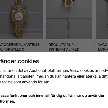
VÄGGPENDYL/KARTELLU
REGULATORUR,
VÄGG
R, FÖRGYLLD &
SIGNERAT ALFRED
EMPIR
BRONSERAD…
WAGNER JENSEN…
1890-
Klubbades 15 mar 2025
Klubbades 10 dec 2024
Klubba
vänder cookies
16 bud
2 bud
9 bud
249 USD
159 USD
498 
änst är en del av Auctionet-plattformen. Vissa cookies är nöd
illhandahålla tjänsten, medan du kan hantera eller återkalla ditt
 för de som används för att:
assa funktioner och innehåll för dig utifrån hur du använder
ttformen.