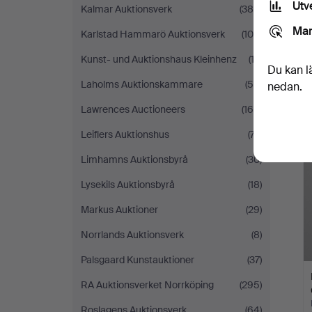
Utv
Kalmar Auktionsverk
(385)
Mar
Karlstad Hammarö Auktionsverk
(104)
Kunst- und Auktionshaus Kleinhenz
(12)
Du kan l
Laholms Auktionskammare
(50)
nedan.
Lawrences Auctioneers
(165)
Leiflers Auktionshus
(77)
Limhamns Auktionsbyrå
(30)
Lysekils Auktionsbyrå
(18)
Markus Auktioner
(29)
Norrlands Auktionsverk
(8)
Palsgaard Kunstauktioner
(37)
RA Auktionsverket Norrköping
(295)
Roslagens Auktionsverk
(64)