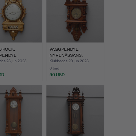
 KOCK,
VÄGGPENDYL,
PENDYL.
NYRENÄSSANS,
OMKRING ÅR 1900.
des 23 jun 2023
Klubbades 20 jun 2023
8 bud
SD
90 USD