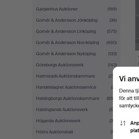
Garpenhus Auktioner
(189)
Gomér & Andersson Jönköping
(36)
Gomér & Andersson Linköping
(575)
Gomér & Andersson Norrköping
(490)
Gomér & Andersson Nyköping
(133)
Göteborgs Auktionsverk
(143)
Halmstads Auktionskammare
(217)
Vi an
Handelslagret Auktionsservice
(71)
Denna tj
för att t
Helsingborgs Auktionskammare
(853)
samtycke
Hälsinglands Auktionsverk
(54)
Höganäs Auktionsverk
(34)
Anp
pla
Höörs Auktionshall
(77)