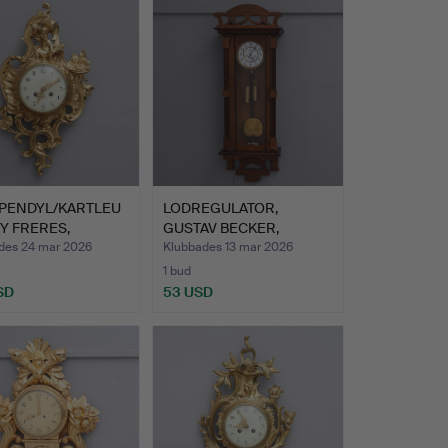
PENDYL/KARTLEU
LODREGULATOR,
PY FRERES,
GUSTAV BECKER,
ING.
JUGEND.
des 24 mar 2026
Klubbades 13 mar 2026
1 bud
SD
53 USD