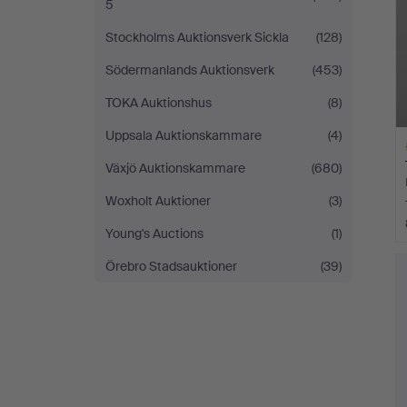
5
Stockholms Auktionsverk Sickla
(128)
Södermanlands Auktionsverk
(453)
TOKA Auktionshus
(8)
Uppsala Auktionskammare
(4)
Växjö Auktionskammare
(680)
Woxholt Auktioner
(3)
Young's Auctions
(1)
Ut
Örebro Stadsauktioner
(39)
f