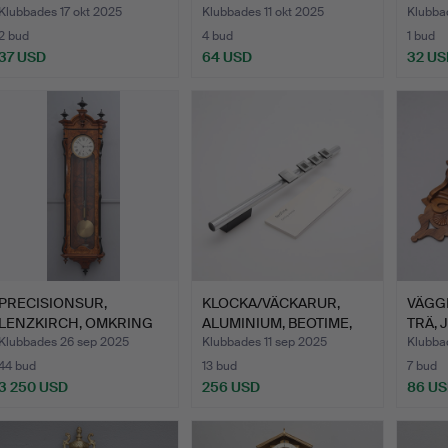
Klubbades 17 okt 2025
Klubbades 11 okt 2025
Klubba
2 bud
4 bud
1 bud
37 USD
64 USD
32 US
PRECISIONSUR,
KLOCKA/VÄCKARUR,
VÄGG
LENZKIRCH, OMKRING
ALUMINIUM, BEOTIME,
TRÄ,
1895-1900.
BANG …
JUGE
Klubbades 26 sep 2025
Klubbades 11 sep 2025
Klubbad
44 bud
13 bud
7 bud
3 250 USD
256 USD
86 U