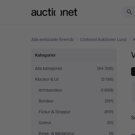
Auctionet.com
Alla avslutade föremål
/
Crafoord Auktioner Lund
/
K
Väggur
Kategorier
på
Alla kategorier
(94 396)
Klockor & Ur
(3 196)
Crafoord
Armbandsur
(1 899)
Auktioner
Bordsur
(391)
S
Lund
Fickur & Stoppur
(691)
S
Golvur
(51)
Rese- & Miniatyrur
(3)