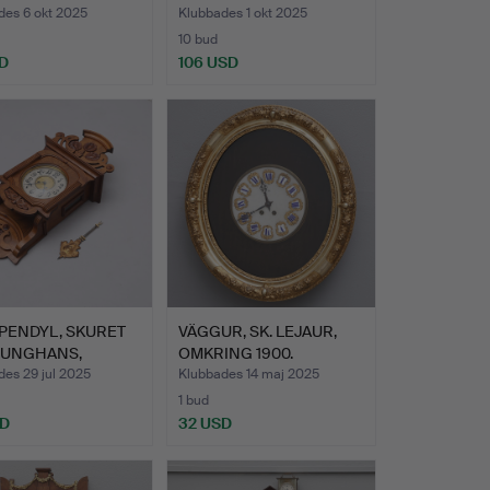
1900-T…
des 6 okt 2025
Klubbades 1 okt 2025
10 bud
D
106 USD
PENDYL, SKURET
VÄGGUR, SK. LEJAUR,
 JUNGHANS,
OMKRING 1900.
ND.
es 29 jul 2025
Klubbades 14 maj 2025
1 bud
SD
32 USD