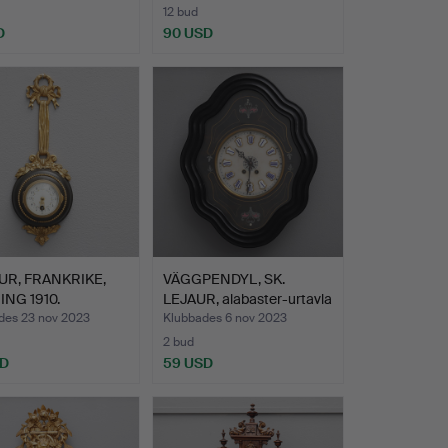
12 bud
D
90 USD
R, FRANKRIKE,
VÄGGPENDYL, SK.
NG 1910.
LEJAUR, alabaster-urtavla
…
des 23 nov 2023
Klubbades 6 nov 2023
2 bud
SD
59 USD