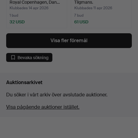
Royal Copenhagen, Dan…
Tilgmans.
Klubbades 14 apr 2026
Klubbades 11 apr 2026
1 bud
7 bud
32 USD
61 USD
Visa fler föremål
Bevaka sökning
Auktionsarkivet
Du söker i vårt arkiv över avslutade auktioner.
Visa pågående auktioner istället.