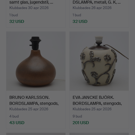
samt glas, jugendstil, …
DSLAMPA, metall, G. K, …
Klubbades 30 apr 2026
Klubbades 26 apr 2026
1 bud
1 bud
32 USD
32 USD
BRUNO KARLSSON.
EVA JANCKE BJÖRK.
BORDSLAMPA, stengods,
BORDSLAMPA, stengods,
EGO,…
Bo…
Klubbades 25 apr 2026
Klubbades 25 apr 2026
4 bud
9 bud
43 USD
201 USD