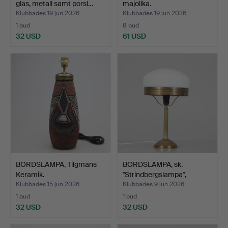
glas, metall samt porsl…
majolika.
Klubbades 19 jun 2026
Klubbades 19 jun 2026
1 bud
8 bud
32 USD
61 USD
BORDSLAMPA, Tilgmans
BORDSLAMPA, sk.
Keramik.
"Strindbergslampa",
metall…
Klubbades 15 jun 2026
Klubbades 9 jun 2026
1 bud
1 bud
32 USD
32 USD