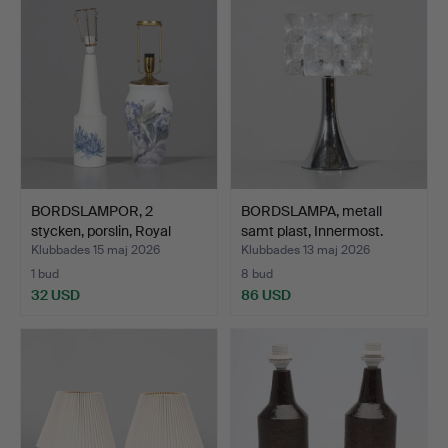
BORDSLAMPOR, 2
BORDSLAMPA, metall
stycken, porslin, Royal
samt plast, Innermost.
Cop…
Klubbades 15 maj 2026
Klubbades 13 maj 2026
1 bud
8 bud
32 USD
86 USD