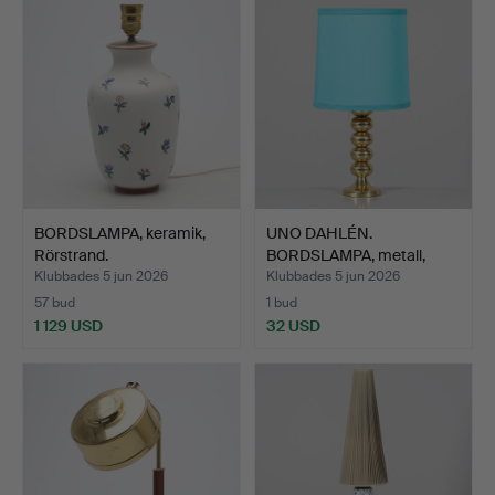
BORDSLAMPA, keramik,
UNO DAHLÉN.
Rörstrand.
BORDSLAMPA, metall,
1900-tal, …
Klubbades 5 jun 2026
Klubbades 5 jun 2026
57 bud
1 bud
1 129 USD
32 USD