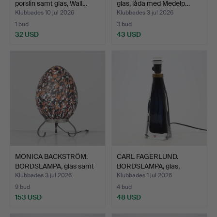
porslin samt glas, Wall…
glas, låda med Medelp…
Klubbades 10 jul 2026
Klubbades 3 jul 2026
1 bud
3 bud
32 USD
43 USD
MONICA BACKSTRÖM.
CARL FAGERLUND.
BORDSLAMPA, glas samt
BORDSLAMPA, glas,
me…
Orrefors.
Klubbades 3 jul 2026
Klubbades 1 jul 2026
9 bud
4 bud
153 USD
48 USD