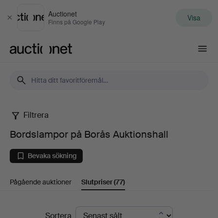
Auctionet
Visa
Stäng
Finns på Google Play
Auctionet.com
Filtrera
Bordslampor
Bordslampor på Borås Auktionshall
på
Bevaka sökning
Borås
Pågående auktioner
Slutpriser
(77)
Auktionshall
Slutpriser
Sortera