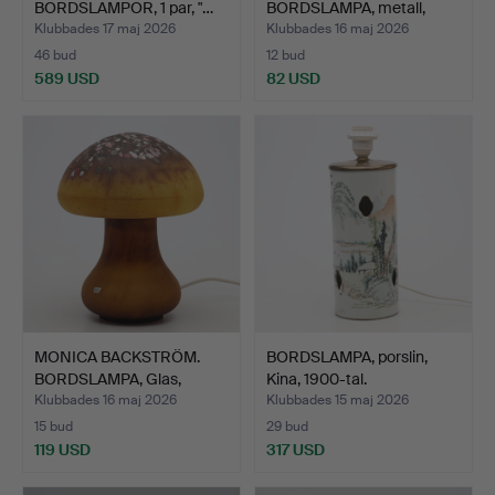
BORDSLAMPOR, 1 par, "…
BORDSLAMPA, metall,
"Aurora…
Klubbades 17 maj 2026
Klubbades 16 maj 2026
46 bud
12 bud
589 USD
82 USD
MONICA BACKSTRÖM.
BORDSLAMPA, porslin,
BORDSLAMPA, Glas,
Kina, 1900-tal.
"Svamp…
Klubbades 16 maj 2026
Klubbades 15 maj 2026
15 bud
29 bud
119 USD
317 USD