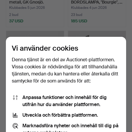
metall, GK Gnosjö.
BORDSLAMPA, "Bourgie", …
Klubbades 5 jun 2026
Klubbades 4 jun 2026
2 bud
23 bud
37 USD
185 USD
Vi använder cookies
Denna tjänst är en del av Auctionet-plattformen.
Vissa cookies är nödvändiga för att tillhandahålla
tjänsten, medan du kan hantera eller återkalla ditt
samtycke för de som används för att:
BORDSLAMPOR, 1 par,
BORDSLAMPA,
Anpassa funktioner och innehåll för dig
keramik, Fogia.
industrimodell, bemålad
utifrån hur du använder plattformen.
metall.
Klubbades 4 jun 2026
Klubbades 30 maj 2026
4 bud
1 bud
Utveckla och förbättra plattformen.
48 USD
32 USD
Marknadsföra nyheter och innehåll till dig på