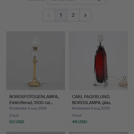
1
2
BORDSFOTOGENLAMPA,
CARL FAGERLUND.
Elektrifierad, 1900-tal…
BORDSLAMPA, glas,
Orrefors.
Klubbades 5 aug 2026
Klubbades 5 aug 2026
2 bud
4 bud
53 USD
48 USD