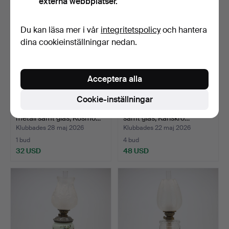
externa webbplatser.
Du kan läsa mer i vår
integritetspolicy
och hantera
dina cookieinställningar nedan.
Acceptera alla
Cookie-inställningar
BORDSFOTOGENLAMPA,
STINDBERGLAMPA, metall
metall samt glas, Kosmo…
samt glas, Karlskro…
Klubbades 28 maj 2026
Klubbades 22 maj 2026
1 bud
4 bud
32 USD
48 USD