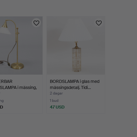
ERBAR
BORDSLAMPA i glas med
LAMPA i mässing,
mässingsdetalj. Tidi…
t gl…
r
2 dagar
ng
1 bud
SD
47 USD