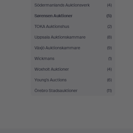
Södermanlands Auktionsverk
(4)
Sørensen Auktioner
(5)
TOKA Auktionshus
(2)
Uppsala Auktionskammare
(8)
Växjö Auktionskammare
(9)
Wickmans
(1)
Woxholt Auktioner
(4)
Young's Auctions
(6)
Örebro Stadsauktioner
(11)