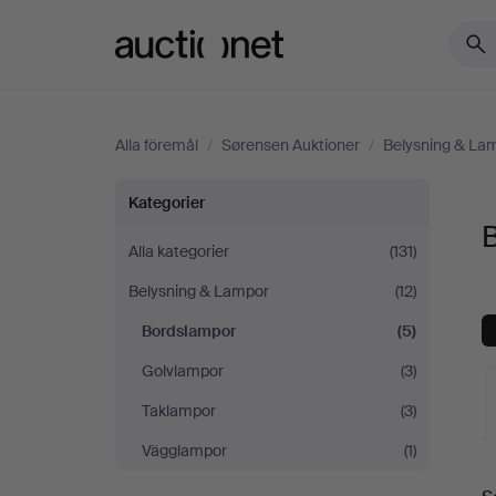
Auctionet.com
Alla föremål
/
Sørensen Auktioner
/
Belysning & La
Bordslampor
Kategorier
på
Alla kategorier
(131)
Belysning & Lampor
(12)
Sørensen
Bordslampor
(5)
Auktioner
Golvlampor
(3)
Taklampor
(3)
Vägglampor
(1)