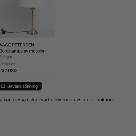
AAGE PETERSEN.
Bordslampa av mässing
och g…
5 dagar
Värdering
232 USD
Bevaka sökning
u kan också söka i
vårt arkiv med avslutade auktioner
.