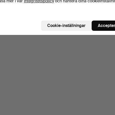
äsa mer i vår
integritetspolicy
och hantera dina cookieinställn
Cookie-inställningar
Accepter