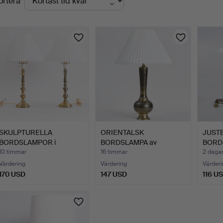
ortera
uktioner
SKULPTURELLA
ORIENTALSK
JUST
BORDSLAMPOR i
BORDSLAMPA av
BORDS
mässing, Danmar…
mässing. Mitten a…
med vi
10 timmar
16 timmar
2 daga
Värdering
Värdering
Värderi
170 USD
147 USD
116 U