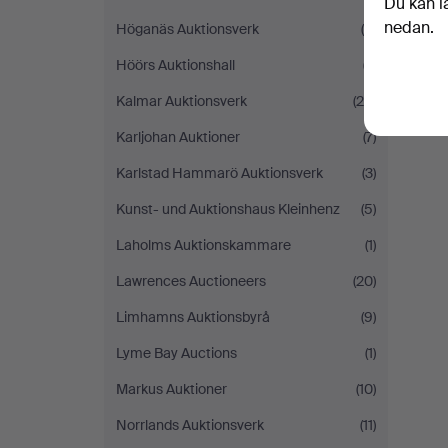
Du kan l
nedan.
Höganäs Auktionsverk
(5)
Höörs Auktionshall
(7)
Kalmar Auktionsverk
(20)
Karljohan Auktioner
(7)
Karlstad Hammarö Auktionsverk
(3)
Kunst- und Auktionshaus Kleinhenz
(5)
Laholms Auktionskammare
(1)
Lawrences Auctioneers
(20)
Limhamns Auktionsbyrå
(9)
Lyme Bay Auctions
(1)
Markus Auktioner
(10)
Norrlands Auktionsverk
(11)