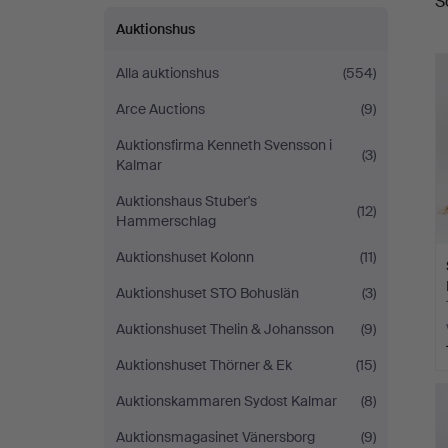
S
a
Auktionshus
Alla auktionshus
(554)
Arce Auctions
(9)
Auktionsfirma Kenneth Svensson i
(3)
Kalmar
Auktionshaus Stuber's
(12)
Hammerschlag
Auktionshuset Kolonn
(11)
Auktionshuset STO Bohuslän
(3)
Auktionshuset Thelin & Johansson
(9)
Auktionshuset Thörner & Ek
(15)
Auktionskammaren Sydost Kalmar
(8)
Auktionsmagasinet Vänersborg
(9)