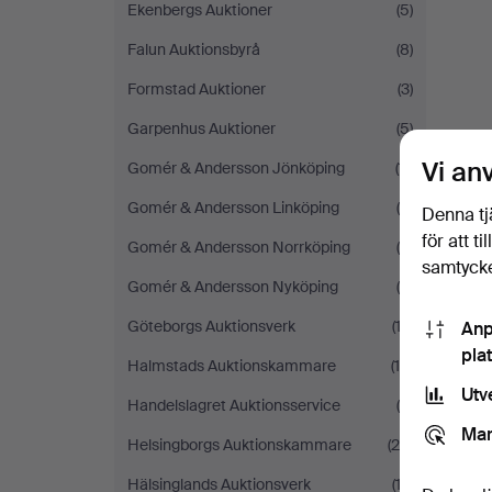
Ekenbergs Auktioner
(5)
Falun Auktionsbyrå
(8)
Formstad Auktioner
(3)
Garpenhus Auktioner
(5)
Vi an
Gomér & Andersson Jönköping
(11)
Gomér & Andersson Linköping
(4)
Denna tj
för att t
Gomér & Andersson Norrköping
(5)
samtycke
Gomér & Andersson Nyköping
(4)
Göteborgs Auktionsverk
(12)
Anp
pla
Halmstads Auktionskammare
(14)
Utv
Handelslagret Auktionsservice
(8)
Mar
Helsingborgs Auktionskammare
(28)
Hälsinglands Auktionsverk
(12)