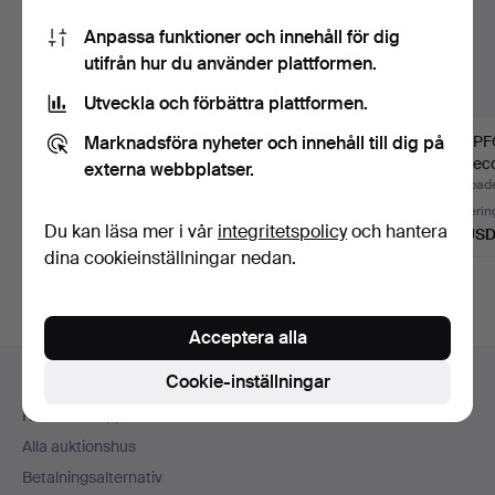
Anpassa funktioner och innehåll för dig
utifrån hur du använder plattformen.
Utveckla och förbättra plattformen.
Marknadsföra nyheter och innehåll till dig på
FOTOGENLAMPA,
FOTOGENLAMPA,
LAMPFOT
sekelskifte 1900,
sekelskifte 1900,
art dec
externa webbplatser.
kolonnform…
jugend, mä…
Klubbades 14 jul 2026
Klubbades 7 jul 2026
Klubbade
1 bud
4 bud
Värderin
Du kan läsa mer i vår
integritetspolicy
och hantera
32 USD
48 USD
85 US
dina cookieinställningar nedan.
Acceptera alla
Sidfotsnavigation
Cookie-inställningar
Hjälp och kontakt
Kontakta support
Alla auktionshus
Betalningsalternativ