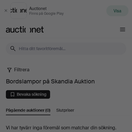
Auctionet
Visa
Stäng
Finns på Google Play
Auctionet.com
Filtrera
Bordslampor
Bordslampor på Skandia Auktion
på
Bevaka sökning
Skandia
Pågående auktioner
(0)
Slutpriser
Auktion
Pågående
Vi har tyvärr inga föremål som matchar din sökning.