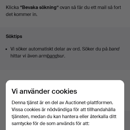
auktioner
Klicka
“Bevaka sökning”
ovan så får du ett mail så fort
det kommer in.
Söktips
Vi söker automatiskt delar av ord. Söker du på
band
hittar vi även
arm
band
sur
.
Här är föremål från vårt arkiv som
Vi använder cookies
matchar din sökning
Denna tjänst är en del av Auctionet-plattformen.
Visa alla föremål
Vissa cookies är nödvändiga för att tillhandahålla
tjänsten, medan du kan hantera eller återkalla ditt
samtycke för de som används för att: