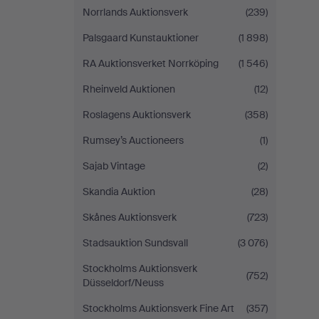
Norrlands Auktionsverk
(239)
Palsgaard Kunstauktioner
(1 898)
RA Auktionsverket Norrköping
(1 546)
Rheinveld Auktionen
(12)
Roslagens Auktionsverk
(358)
Rumsey’s Auctioneers
(1)
Sajab Vintage
(2)
Skandia Auktion
(28)
Skånes Auktionsverk
(723)
Stadsauktion Sundsvall
(3 076)
Stockholms Auktionsverk
(752)
Düsseldorf/Neuss
Stockholms Auktionsverk Fine Art
(357)