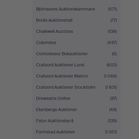
Björnssons Auktionskammare
(571)
Borås Auktionshall
(77)
Chalkwell Auctions
(138)
Colombos
(437)
Connoisseur Bokauktioner
(6)
Crafoord Auktioner Lund
(602)
Crafoord Auktioner Malmö
(1 046)
Crafoord Auktioner Stockholm
(1 831)
Dreweatts Online
(37)
Ekenbergs Auktioner
(48)
Falun Auktionsbyrå
(139)
Formstad Auktioner
(1 051)