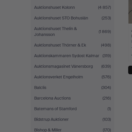
Auktionshuset Kolonn
(4 857)
Auktionshuset STO Bohuslän
(253)
Auktionshuset Thelin &
(1 869)
Johansson
Auktionshuset Thörner & Ek
(498)
Auktionskammaren Sydost Kalmar
(319)
Auktionsmagasinet Vänersborg
(639)
Auktionsverket Engelholm
(576)
Balclis
(304)
Barcelona Auctions
(216)
Batemans of Stamford
(1)
Bidstrup Auktioner
(103)
Bishop & Miller
(170)