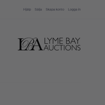
Hjälp
Sälja
Skapa konto
Logga in