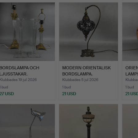
BORDSLAMPA OCH
MODERN ORIENTALISK
ORIE
LJUSSTAKAR.
BORDSLAMPA.
LAMP
Klubbades 19 jul 2026
Klubbades 5 jul 2026
Klubbad
1 bud
1 bud
1 bud
27 USD
21 USD
21 US