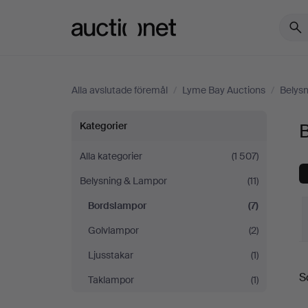
Auctionet.com
Alla avslutade föremål
/
Lyme Bay Auctions
/
Belys
Bordslampor
Kategorier
på
Alla kategorier
(1 507)
Belysning & Lampor
(11)
Lyme
Bordslampor
(7)
Bay
Golvlampor
(2)
Auctions
Ljusstakar
(1)
S
S
Taklampor
(1)