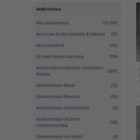
Auktionshus
Alla auktionshus
(74 041)
Acreman St Auctioneers & Valuers
(10)
Arce Auctions
(45)
Art and Design Auctions
(118)
Auktionsfirma Kenneth Svensson i
(285)
Kalmar
Auktionshaus Blank
(72)
Auktionshaus Bossard
(30)
Auktionshaus Dannenberg
(9)
Auktionshaus Stuber's
(28)
Hammerschlag
Auktionshaus von Brühl
(3)