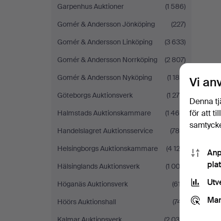
Garpenhus Auktioner
(1 586)
Gomér & Andersson Jönköping
(227)
Gomér & Andersson Linköping
(3 633)
Gomér & Andersson Norrköping
(2 807)
Gomér & Andersson Nyköping
(1 188)
Vi an
Göteborgs Auktionsverk
(1 275)
Denna tj
för att t
Halmstads Auktionskammare
(1 465)
samtycke
Handelslagret Auktionsservice
(786)
Helsingborgs Auktionskammare
(4 123)
Anp
pla
Hälsinglands Auktionsverk
(1 003)
Utv
Höganäs Auktionsverk
(617)
Mar
Höörs Auktionshall
(741)
Kalmar Auktionsverk
(2 036)