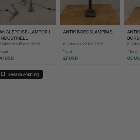
ANGLEPOISE-LAMPOR I
ANTIK BORDSLAMPBAS.
ANTIK
INDUSTRIELL
BORD
VERKSTADSS…
Klubbades 15 mar 2026
Klubbades 22 feb 2026
Klubba
1 bud
1 bud
7 bud
41 USD
27 USD
83 U
Bevaka sökning