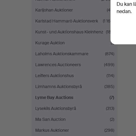
Du kan l
Karljohan Auktioner
(46)
nedan.
Karlstad Hammarö Auktionsverk
(1 169)
Kunst- und Auktionshaus Kleinhenz
(187)
Kurage Auktion
(1)
Laholms Auktionskammare
(874)
Lawrences Auctioneers
(499)
Leiflers Auktionshus
(114)
Limhamns Auktionsbyrå
(385)
Lyme Bay Auctions
(7)
Lysekils Auktionsbyrå
(313)
Ma San Auction
(2)
Markus Auktioner
(298)