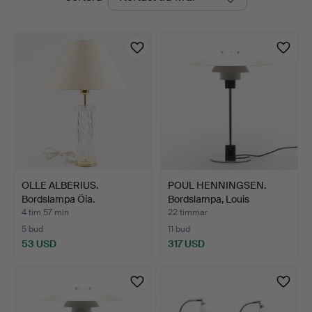
auktioner
OLLE ALBERIUS.
POUL HENNINGSEN.
Bordslampa Öia.
Bordslampa, Louis
Poulsen…
4 tim 57 min
22 timmar
5 bud
11 bud
53 USD
317 USD