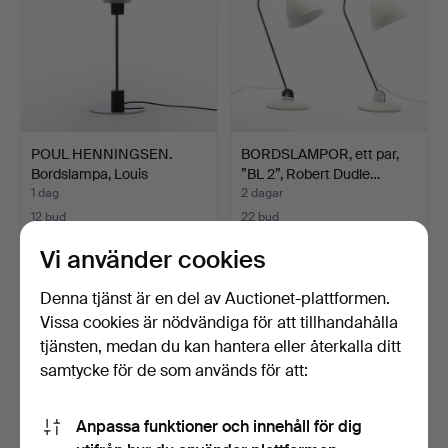
POUL HENNINGSEN.
BORDSLAMPOR, ett par,
Bordslampa, Louis
”BL 2”, Robert Dudle…
Poulsen…
1 dag
2 dagar
12 bud
22 bud
380 USD
254 USD
Vi använder cookies
Denna tjänst är en del av Auctionet-plattformen.
Vissa cookies är nödvändiga för att tillhandahålla
tjänsten, medan du kan hantera eller återkalla ditt
samtycke för de som används för att:
Anpassa funktioner och innehåll för dig