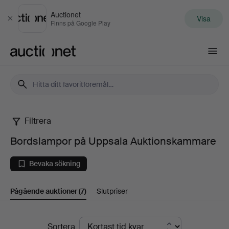
Auctionet
Visa
Stäng
Finns på Google Play
Auctionet.com
Filtrera
Bordslampor
Bordslampor på Uppsala Auktionskammare
på
Bevaka sökning
Uppsala
Pågående auktioner
(7)
Slutpriser
Auktionskammare
Pågående
Sortera