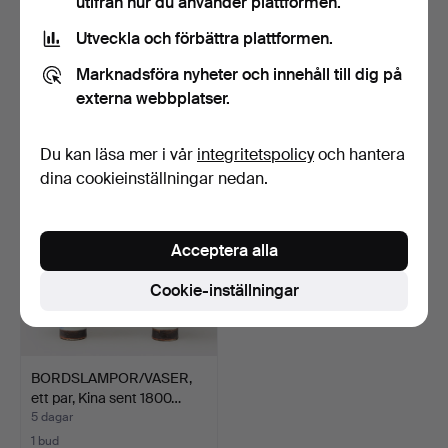
utifrån hur du använder plattformen.
Utveckla och förbättra plattformen.
BORDSLAMPOR ett par
BORDSLAMPOR, ett par,
Royal Copenhagen
Bergboms, 1960/70-ta…
Marknadsföra nyheter och innehåll till dig på
Danma…
2 dagar
3 dagar
externa webbplatser.
18 bud
4 bud
138 USD
48 USD
Du kan läsa mer i vår
integritetspolicy
och hantera
dina cookieinställningar nedan.
Acceptera alla
Cookie-inställningar
BORDSLAMPOR/VASER,
ett par, Kina sent 1800…
5 dagar
1 bud