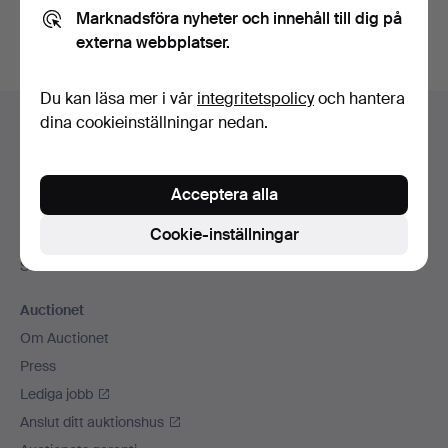
Marknadsföra nyheter och innehåll till dig på
externa webbplatser.
Du kan läsa mer i vår
integritetspolicy
och hantera
Sidfotsnavigation
dina cookieinställningar nedan.
Hjälp och kontakt
Kontakta support
Alla auktionshus
Acceptera alla
Betalningsalternativ
Cookie-inställningar
Vi skickar med
Sociala medier
Auctionet
Om Auctionet
Press
Lediga jobb
Anslut ditt auktionshus