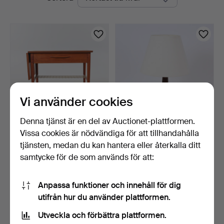
auktioner
Vi använder cookies
Denna tjänst är en del av Auctionet-plattformen.
Vissa cookies är nödvändiga för att tillhandahålla
Dansk design. Sidobord /
ANNELISE & PER
sybord av teak, 1…
LINNEMANN-SCHMIDT.
tjänsten, medan du kan hantera eller återkalla ditt
Palshus.…
3 dagar
6 dagar
samtycke för de som används för att:
Värdering
1 bud
124 USD
47 USD
Anpassa funktioner och innehåll för dig
utifrån hur du använder plattformen.
Bevaka sökning
Utveckla och förbättra plattformen.
Du kan också söka i
vårt arkiv med avslutade auktioner
.