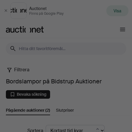
Auctionet
Visa
Stäng
Finns på Google Play
Auctionet.com
Filtrera
Bordslampor
Bordslampor på Bidstrup Auktioner
på
Bevaka sökning
Bidstrup
Pågående auktioner
(2)
Slutpriser
Auktioner
Pågående
Sortera