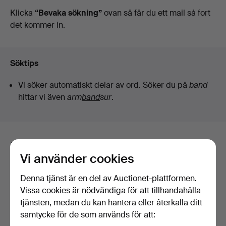
auktioner
Klicka
“Bevaka sökning”
ovan så får du ett mail så fort
det kommer in.
Söktips
Vi söker automatiskt delar av ord. Söker du på
band
hittar vi även
arm
band
sur
.
Här är föremål från vårt arkiv som
Vi använder cookies
matchar din sökning
Denna tjänst är en del av Auctionet-plattformen.
Visa alla föremål
Vissa cookies är nödvändiga för att tillhandahålla
tjänsten, medan du kan hantera eller återkalla ditt
samtycke för de som används för att: