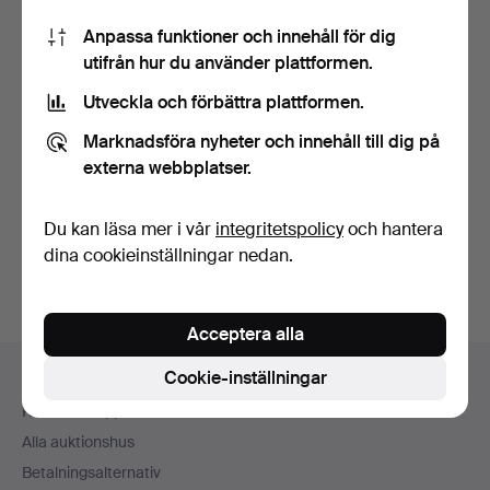
Anpassa funktioner och innehåll för dig
utifrån hur du använder plattformen.
Utveckla och förbättra plattformen.
Marknadsföra nyheter och innehåll till dig på
MYCKET STOR
BORDSLAMPOR,
KINESISK
ETT PAR, ETT PAR,
externa webbplatser.
BORDSLAMPA I
BRONSMONTER…
Klubbades 19 maj 2026
Klubbades 4 okt 2025
MÄSSING,…
1 bud
11 bud
Du kan läsa mer i vår
integritetspolicy
och hantera
68 USD
674 USD
dina cookieinställningar nedan.
Utvalt
föremål
Acceptera alla
Sidfotsnavigation
Cookie-inställningar
Hjälp och kontakt
Kontakta support
Alla auktionshus
Betalningsalternativ