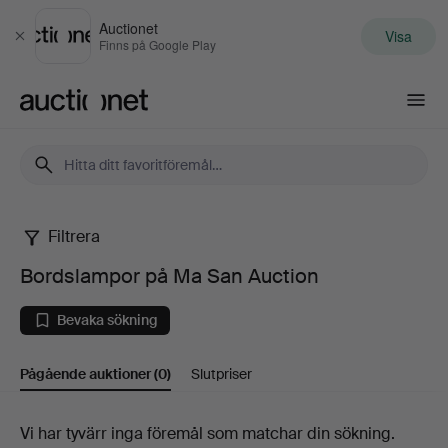
Auctionet
Visa
Stäng
Finns på Google Play
Auctionet.com
Filtrera
Bordslampor
Bordslampor på Ma San Auction
på
Bevaka sökning
Ma
Pågående auktioner
(0)
Slutpriser
San
Auction
Pågående
Vi har tyvärr inga föremål som matchar din sökning.