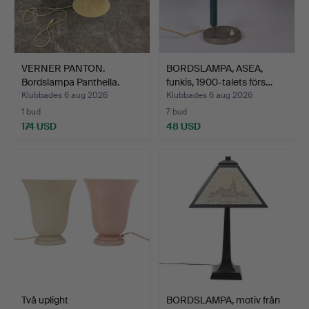
VERNER PANTON.
BORDSLAMPA, ASEA,
Bordslampa Panthella.
funkis, 1900-talets förs…
Klubbades 6 aug 2026
Klubbades 6 aug 2026
1 bud
7 bud
174 USD
48 USD
Två uplight
BORDSLAMPA, motiv från