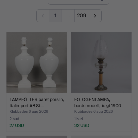
1
…
209
LAMPFÖTTER paret porslin,
FOTOGENLAMPA,
Italimport AB St…
bordsmodell, tidigt 1900-
tal.
Klubbades 6 aug 2026
Klubbades 6 aug 2026
2 bud
1 bud
27 USD
32 USD