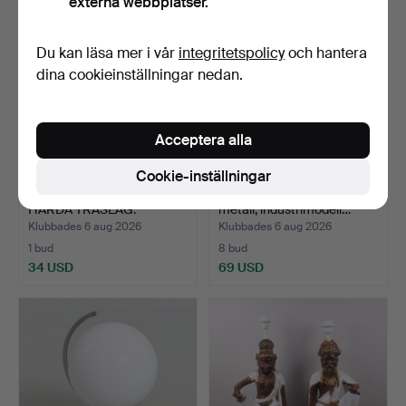
externa webbplatser.
Du kan läsa mer i vår
integritetspolicy
och hantera
dina cookieinställningar nedan.
Acceptera alla
Cookie-inställningar
TRE BORDSLAMPOR I
BORDSLAMPA, lackera
HÅRDA TRÄSLAG.
metall, industrimodell…
Klubbades 6 aug 2026
Klubbades 6 aug 2026
1 bud
8 bud
34 USD
69 USD