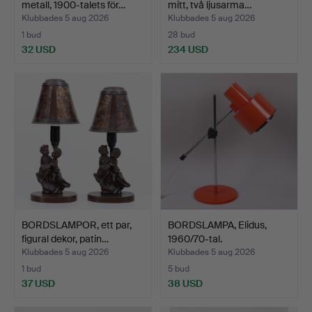
metall, 1900-talets för…
mitt, två ljusarma…
Klubbades 5 aug 2026
Klubbades 5 aug 2026
1 bud
28 bud
32 USD
234 USD
BORDSLAMPOR, ett par,
BORDSLAMPA, Elidus,
figural dekor, patin…
1960/70-tal.
Klubbades 5 aug 2026
Klubbades 5 aug 2026
1 bud
5 bud
37 USD
38 USD