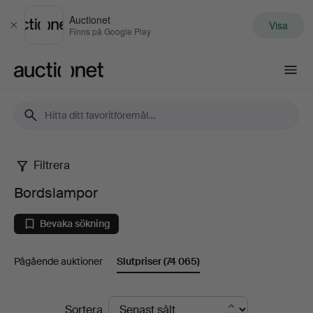
Auctionet
Visa
Stäng
Finns på Google Play
Auctionet.com
Filtrera
Bordslampor
Bordslampor
Bevaka sökning
Pågående auktioner
Slutpriser
(74 065)
Slutpriser
Sortera