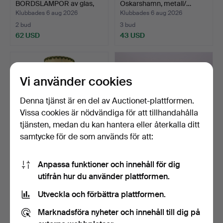
BORDSLAMPOR av glas,
Oskarshamn, metall/…
1970-tale…
Klubbades 6 aug 2026
Klubbades 6 aug 2026
2 bud
3 bud
62 USD
43 USD
Vi använder cookies
Denna tjänst är en del av Auctionet-plattformen.
Vissa cookies är nödvändiga för att tillhandahålla
tjänsten, medan du kan hantera eller återkalla ditt
samtycke för de som används för att:
SÖLKEN-LEUCHTEN
BORDSLAMPOR, IKEA
Anpassa funktioner och innehåll för dig
BORDSLAMPA MOD.
1960/70-TAL, ETT PAR, "E…
utifrån hur du använder plattformen.
2441/01 I …
Klubbades 6 aug 2026
Klubbades 6 aug 2026
1 bud
1 bud
Utveckla och förbättra plattformen.
35 USD
32 USD
Marknadsföra nyheter och innehåll till dig på