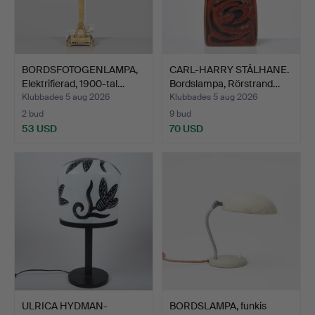
BORDSFOTOGENLAMPA,
CARL-HARRY STÅLHANE.
Elektrifierad, 1900-tal…
Bordslampa, Rörstrand…
Klubbades 5 aug 2026
Klubbades 5 aug 2026
2 bud
9 bud
53 USD
70 USD
ULRICA HYDMAN-
BORDSLAMPA, funkis