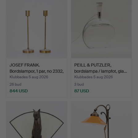
JOSEF FRANK.
PEILL & PUTZLER,
Bordslampor, 1 par, no 2332,
bordslampa / lampfot, gla…
…
Klubbades 5 aug 2026
Klubbades 5 aug 2026
26 bud
3 bud
844 USD
87 USD