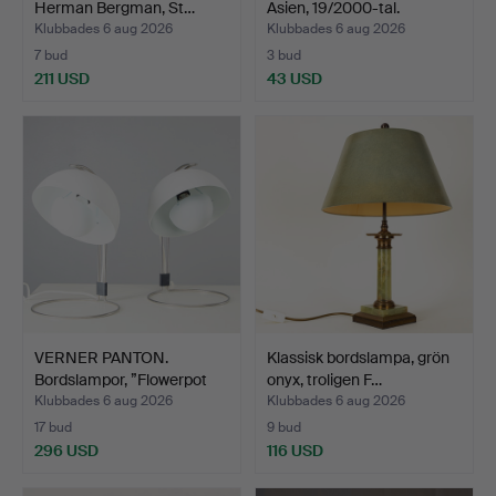
Herman Bergman, St…
Asien, 19/2000-tal.
Klubbades 6 aug 2026
Klubbades 6 aug 2026
7 bud
3 bud
211 USD
43 USD
VERNER PANTON.
Klassisk bordslampa, grön
Bordslampor, ”Flowerpot
onyx, troligen F…
VP4…
Klubbades 6 aug 2026
Klubbades 6 aug 2026
17 bud
9 bud
296 USD
116 USD