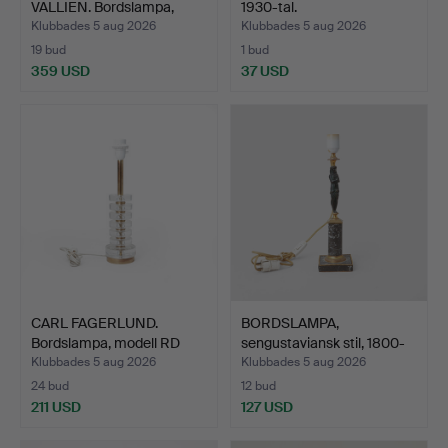
VALLIEN. Bordslampa,
1930-tal.
"Caramb…
Klubbades 5 aug 2026
Klubbades 5 aug 2026
19 bud
1 bud
359 USD
37 USD
CARL FAGERLUND.
BORDSLAMPA,
Bordslampa, modell RD
sengustaviansk stil, 1800-
1983…
tal.
Klubbades 5 aug 2026
Klubbades 5 aug 2026
24 bud
12 bud
211 USD
127 USD