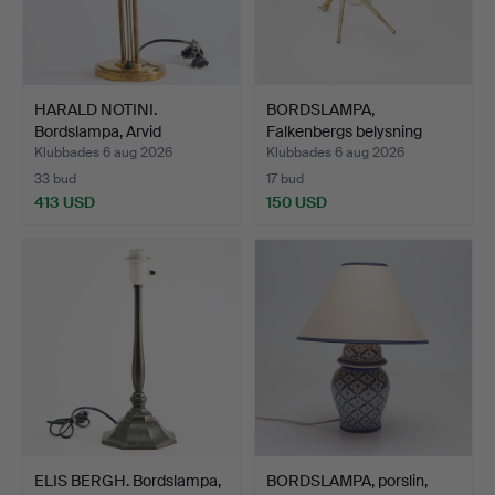
HARALD NOTINI.
BORDSLAMPA,
Bordslampa, Arvid
Falkenbergs belysning
Böhlmarks…
1950-tal.
Klubbades 6 aug 2026
Klubbades 6 aug 2026
33 bud
17 bud
413 USD
150 USD
ELIS BERGH. Bordslampa,
BORDSLAMPA, porslin,