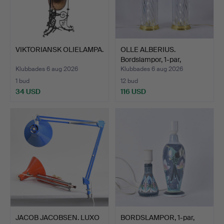
VIKTORIANSK OLIELAMPA.
OLLE ALBERIUS.
Bordslampor, 1-par,
mässing…
Klubbades 6 aug 2026
Klubbades 6 aug 2026
1 bud
12 bud
34 USD
116 USD
JACOB JACOBSEN. LUXO
BORDSLAMPOR, 1-par,