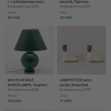
L-1 arkitektlampa med…
keramik, Tilgmans.
Klubbades 6 aug 2026
Klubbades 6 aug 2026
8 bud
1 bud
86 USD
32 USD
WILHELM KÅGE.
LAMPFÖTTER paret,
BORDSLAMPA. "Argenta",
porslin, Rosenthal.
Gusta…
Klubbades 6 aug 2026
Klubbades 6 aug 2026
19 bud
2 bud
314 USD
27 USD