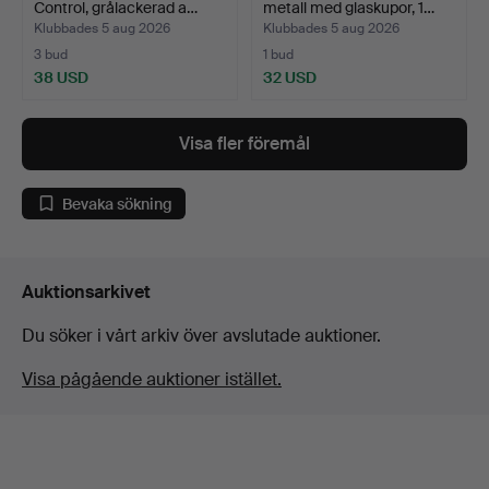
Control, grålackerad a…
metall med glaskupor, 1…
Klubbades 5 aug 2026
Klubbades 5 aug 2026
3 bud
1 bud
38 USD
32 USD
Visa fler föremål
Bevaka sökning
Auktionsarkivet
Du söker i vårt arkiv över avslutade auktioner.
Visa pågående auktioner istället.