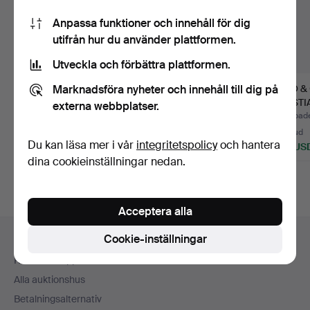
Anpassa funktioner och innehåll för dig
utifrån hur du använder plattformen.
Utveckla och förbättra plattformen.
Marknadsföra nyheter och innehåll till dig på
MARZIO RUSCONI
VÄGGFOTOGENLAMP
UNO &
CLERICI. VÄGGLAMPA,
OR, 1 par, mässing
KRIST
externa webbplatser.
”Shakti…
samt gla…
VÄGGLA
Klubbades 11 jul 2026
Klubbades 7 jun 2026
Klubbade
1 bud
6 bud
20 bud
Du kan läsa mer i vår
integritetspolicy
och hantera
32 USD
53 USD
129 US
dina cookieinställningar nedan.
Acceptera alla
Sidfotsnavigation
Cookie-inställningar
Hjälp och kontakt
Kontakta support
Alla auktionshus
Betalningsalternativ