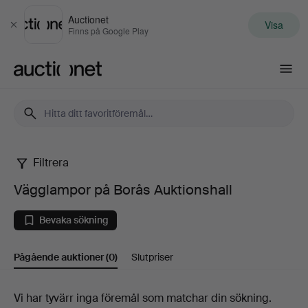
Auctionet
Visa
Stäng
Finns på Google Play
Auctionet.com
Filtrera
Vägglampor
Vägglampor på Borås Auktionshall
på
Bevaka sökning
Borås
Pågående auktioner
(0)
Slutpriser
Auktionshall
Pågående
Vi har tyvärr inga föremål som matchar din sökning.