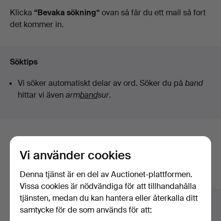
auktioner
Klicka
“Bevaka sökning”
ovan så får du ett mail så fort
det kommer in.
Söktips
Vi söker automatiskt delar av ord. Söker du på
band
hittar vi även
arm
band
sur
.
Här är föremål från vårt arkiv som
Vi använder cookies
matchar din sökning
Denna tjänst är en del av Auctionet-plattformen.
Visa alla föremål
Vissa cookies är nödvändiga för att tillhandahålla
tjänsten, medan du kan hantera eller återkalla ditt
samtycke för de som används för att: