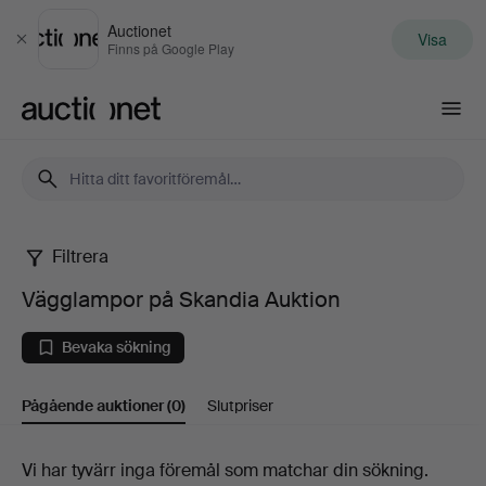
Auctionet
Visa
Stäng
Finns på Google Play
Auctionet.com
Filtrera
Vägglampor
Vägglampor på Skandia Auktion
på
Bevaka sökning
Skandia
Pågående auktioner
(0)
Slutpriser
Auktion
Pågående
Vi har tyvärr inga föremål som matchar din sökning.