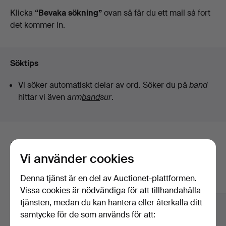
auktioner
Klicka
“Bevaka sökning”
ovan så får du ett mail så fort
det kommer in.
Söktips
Vi söker automatiskt delar av ord. Söker du på
band
hittar vi även
arm
band
sur
.
Här är föremål från vårt arkiv som
Vi använder cookies
matchar din sökning
Denna tjänst är en del av Auctionet-plattformen.
Visa alla föremål
Vissa cookies är nödvändiga för att tillhandahålla
tjänsten, medan du kan hantera eller återkalla ditt
samtycke för de som används för att: