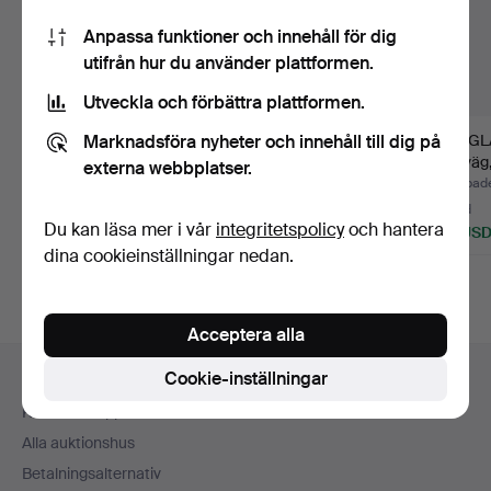
Anpassa funktioner och innehåll för dig
utifrån hur du använder plattformen.
Utveckla och förbättra plattformen.
Marknadsföra nyheter och innehåll till dig på
HÖRNLAMPA/
VÄGGLAMPOR, 3 st,
VÄGGLA
VÄGGLAMPA, stomme
stomme i mässing,
järnväg
externa webbplatser.
i mässing, ku…
varav …
i mä…
Klubbades 7 jul 2026
Klubbades 23 jun 2026
Klubbad
3 bud
1 bud
3 bud
Du kan läsa mer i vår
integritetspolicy
och hantera
43 USD
32 USD
43 US
dina cookieinställningar nedan.
Acceptera alla
Sidfotsnavigation
Cookie-inställningar
Hjälp och kontakt
Kontakta support
Alla auktionshus
Betalningsalternativ