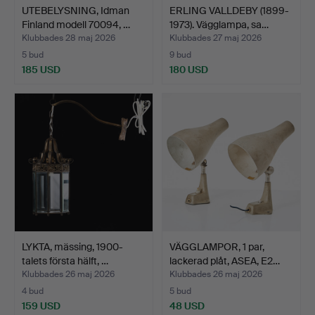
UTEBELYSNING, Idman
ERLING VALLDEBY (1899-
Finland modell 70094, …
1973). Vägglampa, sa…
Klubbades 28 maj 2026
Klubbades 27 maj 2026
5 bud
9 bud
185 USD
180 USD
LYKTA, mässing, 1900-
VÄGGLAMPOR, 1 par,
talets första hälft, …
lackerad plåt, ASEA, E2…
Klubbades 26 maj 2026
Klubbades 26 maj 2026
4 bud
5 bud
159 USD
48 USD