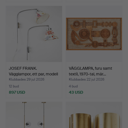
JOSEF FRANK.
VÄGGLAMPA, furu samt
Vägglampor, ett par, modell
textil, 1970-tal, mär…
2…
Klubbades 29 jul 2026
Klubbades 22 jul 2026
12 bud
4 bud
897 USD
43 USD