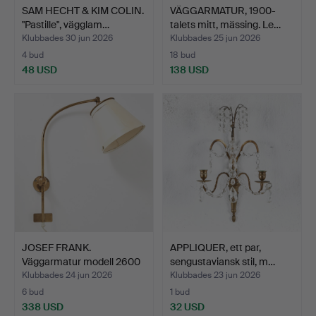
SAM HECHT & KIM COLIN.
VÄGGARMATUR, 1900-
"Pastille", vägglam…
talets mitt, mässing. Le…
Klubbades 30 jun 2026
Klubbades 25 jun 2026
4 bud
18 bud
48 USD
138 USD
JOSEF FRANK.
APPLIQUER, ett par,
Väggarmatur modell 2600
sengustaviansk stil, m…
för F…
Klubbades 24 jun 2026
Klubbades 23 jun 2026
6 bud
1 bud
338 USD
32 USD