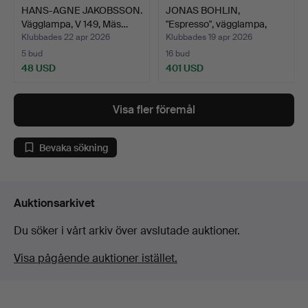
HANS-AGNE JAKOBSSON.
JONAS BOHLIN,
Vägglampa, V 149, Mäs…
"Espresso", vägglampa,
sent …
Klubbades 22 apr 2026
Klubbades 19 apr 2026
5 bud
16 bud
48 USD
401 USD
Visa fler föremål
Bevaka sökning
Auktionsarkivet
Du söker i vårt arkiv över avslutade auktioner.
Visa pågående auktioner istället.