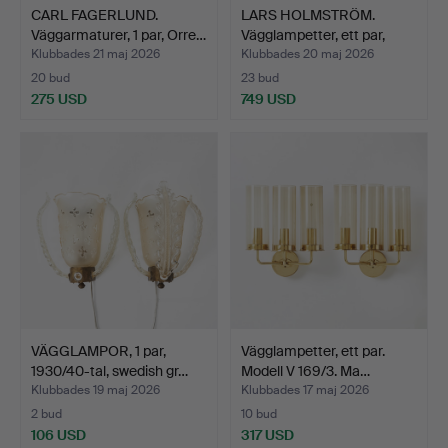
CARL FAGERLUND.
LARS HOLMSTRÖM.
Väggarmaturer, 1 par, Orre…
Vägglampetter, ett par,
mä…
Klubbades 21 maj 2026
Klubbades 20 maj 2026
20 bud
23 bud
275 USD
749 USD
VÄGGLAMPOR, 1 par,
Vägglampetter, ett par.
1930/40-tal, swedish gr…
Modell V 169/3. Ma…
Klubbades 19 maj 2026
Klubbades 17 maj 2026
2 bud
10 bud
106 USD
317 USD