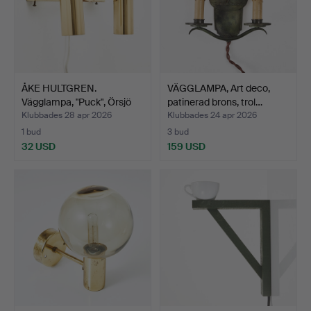
ÅKE HULTGREN.
VÄGGLAMPA, Art deco,
Vägglampa, "Puck", Örsjö
patinerad brons, trol…
Ind…
Klubbades 28 apr 2026
Klubbades 24 apr 2026
1 bud
3 bud
32 USD
159 USD