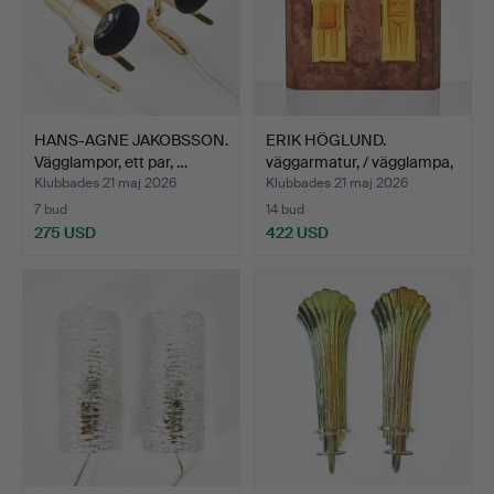
HANS-AGNE JAKOBSSON.
ERIK HÖGLUND.
Vägglampor, ett par, …
väggarmatur, / vägglampa,
gl…
Klubbades 21 maj 2026
Klubbades 21 maj 2026
7 bud
14 bud
275 USD
422 USD