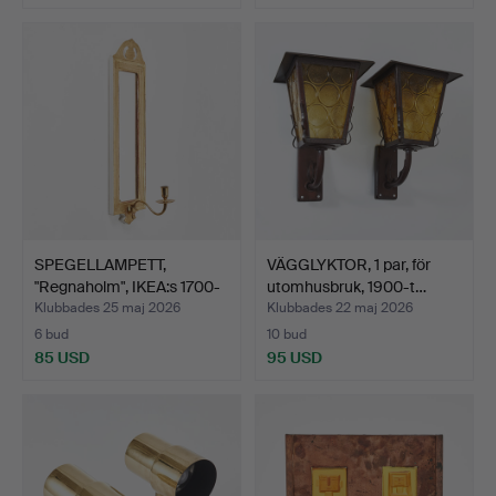
SPEGELLAMPETT,
VÄGGLYKTOR, 1 par, för
"Regnaholm", IKEA:s 1700-
utomhusbruk, 1900-t…
ta…
Klubbades 25 maj 2026
Klubbades 22 maj 2026
6 bud
10 bud
85 USD
95 USD