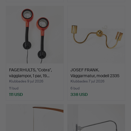
FAGERHULTS, "Cobra",
JOSEF FRANK.
vägglampor, 1 par, 19…
Väggarmatur, modell 2335
för …
Klubbades 9 jul 2026
Klubbades 7 jul 2026
11 bud
6 bud
111 USD
338 USD