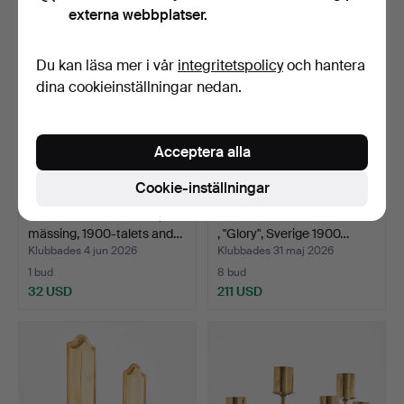
externa webbplatser.
Du kan läsa mer i vår
integritetspolicy
och hantera
dina cookieinställningar nedan.
Acceptera alla
Cookie-inställningar
VÄGG/BORDS-LAMPA,
VÄGGLAMPA/KLÄMLAMPA
mässing, 1900-talets and…
, "Glory", Sverige 1900…
Klubbades 4 jun 2026
Klubbades 31 maj 2026
1 bud
8 bud
32 USD
211 USD