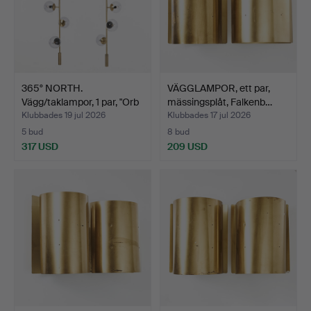
365° NORTH.
VÄGGLAMPOR, ett par,
Vägg/taklampor, 1 par, "Orb
mässingsplåt, Falkenb…
Lo…
Klubbades 19 jul 2026
Klubbades 17 jul 2026
5 bud
8 bud
317 USD
209 USD