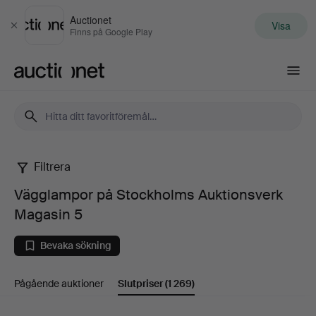
Auctionet
Visa
Stäng
Finns på Google Play
Auctionet.com
Filtrera
Vägglampor
Vägglampor på Stockholms Auktionsverk
på
Magasin 5
Stockholms
Bevaka sökning
Auktionsverk
Pågående auktioner
Slutpriser
(1 269)
Magasin