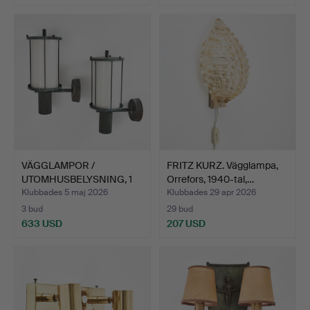
VÄGGLAMPOR /
FRITZ KURZ. Vägglampa,
UTOMHUSBELYSNING, 1
Orrefors, 1940-tal,…
par, 1900…
Klubbades 5 maj 2026
Klubbades 29 apr 2026
3 bud
29 bud
633 USD
207 USD