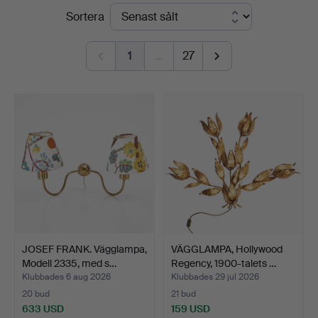
Slutpriser
Sortera
5
1
…
27
JOSEF FRANK. Vägglampa,
VÄGGLAMPA, Hollywood
Modell 2335, med s…
Regency, 1900-talets …
Klubbades 6 aug 2026
Klubbades 29 jul 2026
20 bud
21 bud
633 USD
159 USD