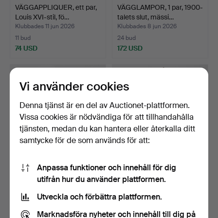
VÄGGAPPLIQUER, ett par,
VÄGGLAMPOR, 1 par, 1900-
Louis XVI-stil, fö…
talets slut, mässi…
Klubbades 11 jun 2026
Klubbades 8 jun 2026
11 bud
24 bud
74 USD
172 USD
Vi använder cookies
Denna tjänst är en del av Auctionet-plattformen.
Vissa cookies är nödvändiga för att tillhandahålla
tjänsten, medan du kan hantera eller återkalla ditt
samtycke för de som används för att:
Anpassa funktioner och innehåll för dig
ROBERT DUDLEY BEST.
PIERRE FORSSELL.
utifrån hur du använder plattformen.
Vägglampa, "Bestlite",…
"Pendel", 1 par vägglampe…
Klubbades 7 jun 2026
Klubbades 5 jun 2026
Utveckla och förbättra plattformen.
9 bud
37 bud
169 USD
356 USD
Marknadsföra nyheter och innehåll till dig på