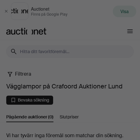
Auctionet
Visa
Stäng
Finns på Google Play
Auctionet.com
Filtrera
Vägglampor
Vägglampor på Crafoord Auktioner Lund
på
Bevaka sökning
Crafoord
Pågående auktioner
(0)
Slutpriser
Auktioner
Lund
Pågående
Vi har tyvärr inga föremål som matchar din sökning.