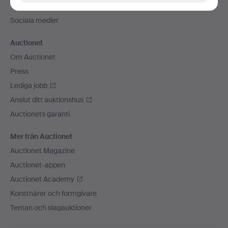
Vi skickar med
Sociala medier
Auctionet
Om Auctionet
Press
Lediga jobb
Anslut ditt auktionshus
Auctionets garanti
Mer från Auctionet
Auctionet Magazine
Auctionet-appen
Auctionet Academy
Konstnärer och formgivare
Teman och slagauktioner