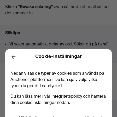
auktioner
Klicka
“Bevaka sökning”
ovan så får du ett mail så fort
det kommer in.
Söktips
Vi söker automatiskt delar av ord. Söker du på
band
hittar vi även
arm
band
sur
.
Cookie-inställningar
Back
Nedan visas de typer av cookies som används på
Här är föremål från vårt arkiv som
Auctionet-plattformen. Du kan själv välja vilka
matchar din sökning
typer du ger ditt samtycke till.
Visa alla föremål
Du kan läsa mer i vår
integritetspolicy
och hantera
dina cookieinställningar nedan.