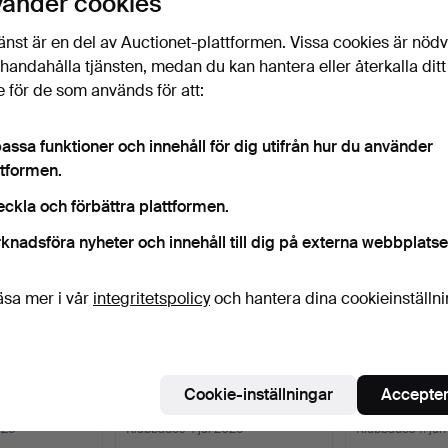
vänder cookies
ort det kommer in.
änst är en del av Auctionet-plattformen. Vissa cookies är nöd
illhandahålla tjänsten, medan du kan hantera eller återkalla ditt
 för de som används för att:
 som matchar din sökning
assa funktioner och innehåll för dig utifrån hur du använder
ttformen.
eckla och förbättra plattformen.
knadsföra nyheter och innehåll till dig på externa webbplatse
äsa mer i vår
integritetspolicy
och hantera dina cookieinställn
0/1800-tal,
GÄSTABUDSKNIV MED
GÄSTABUDSKNI
Cookie-inställningar
Accepter
GAFFEL, 1700-tal, handta…
handtag i mäs
026
Klubbades 4 jul 2026
Klubbades 11 ju