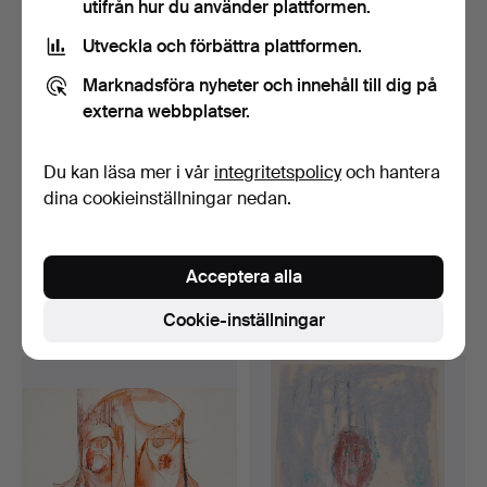
utifrån hur du använder plattformen.
Utveckla och förbättra plattformen.
Marknadsföra nyheter och innehåll till dig på
externa webbplatser.
Du kan läsa mer i vår
integritetspolicy
och hantera
dina cookieinställningar nedan.
RAMON BARNADAS.
GLORIA MUÑOZ. ”Mandel
Banyoles-sjön.
II”.
Klubbades 19 jul 2019
Klubbades 18 jul 2019
Acceptera alla
10 bud
6 bud
Cookie-inställningar
173 USD
231 USD