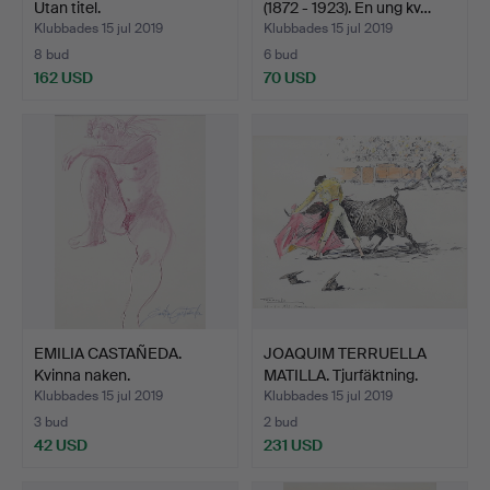
Utan titel.
(1872 - 1923). En ung kv…
Klubbades 15 jul 2019
Klubbades 15 jul 2019
8 bud
6 bud
162 USD
70 USD
EMILIA CASTAÑEDA.
JOAQUIM TERRUELLA
Kvinna naken.
MATILLA. Tjurfäktning.
Klubbades 15 jul 2019
Klubbades 15 jul 2019
3 bud
2 bud
42 USD
231 USD