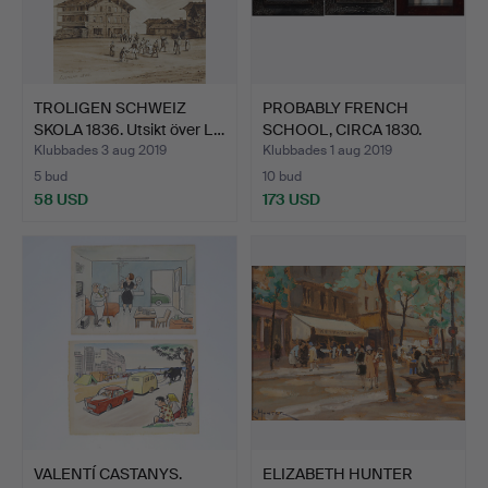
TROLIGEN SCHWEIZ
PROBABLY FRENCH
SKOLA 1836. Utsikt över L…
SCHOOL, CIRCA 1830.
Porträ…
Klubbades 3 aug 2019
Klubbades 1 aug 2019
5 bud
10 bud
58 USD
173 USD
VALENTÍ CASTANYS.
ELIZABETH HUNTER