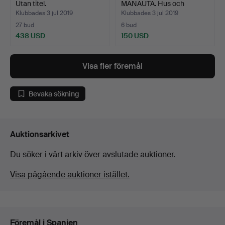
Utan titel.
MANAUTA. Hus och
landskap.
Klubbades 3 jul 2019
Klubbades 3 jul 2019
27 bud
6 bud
438 USD
150 USD
Visa fler föremål
Bevaka sökning
Auktionsarkivet
Du söker i vårt arkiv över avslutade auktioner.
Visa pågående auktioner istället.
Föremål i Spanien