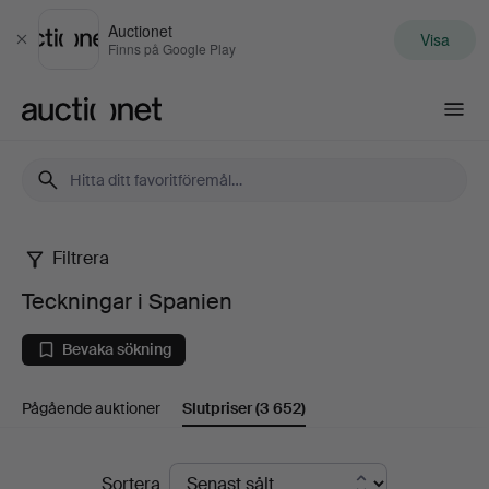
Auctionet
Visa
Stäng
Finns på Google Play
Auctionet.com
Filtrera
Teckningar
Teckningar i Spanien
i
Bevaka sökning
Spanien
Pågående auktioner
Slutpriser
(3 652)
Slutpriser
Sortera