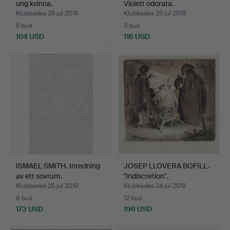
ung kvinna.
Violett odorata.
Klubbades 26 jul 2019
Klubbades 25 jul 2019
6 bud
3 bud
104 USD
116 USD
ISMAEL SMITH. Inredning
JOSEP LLOVERA BOFILL.
av ett sovrum.
"Indiscretion".
Klubbades 25 jul 2019
Klubbades 24 jul 2019
8 bud
12 bud
173 USD
196 USD