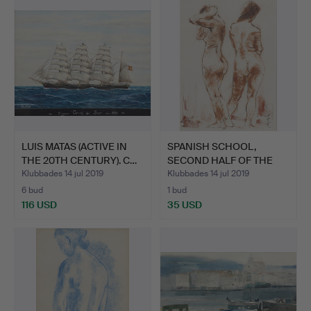
LUIS MATAS (ACTIVE IN
SPANISH SCHOOL,
THE 20TH CENTURY). C…
SECOND HALF OF THE
20TH CE…
Klubbades 14 jul 2019
Klubbades 14 jul 2019
6 bud
1 bud
116 USD
35 USD