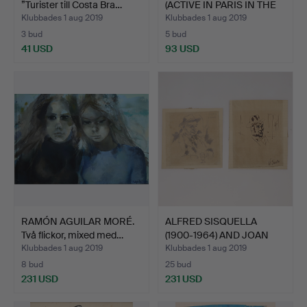
”Turister till Costa Bra…
(ACTIVE IN PARIS IN THE
E…
Klubbades 1 aug 2019
Klubbades 1 aug 2019
3 bud
5 bud
41 USD
93 USD
RAMÓN AGUILAR MORÉ.
ALFRED SISQUELLA
Två flickor, mixed med…
(1900-1964) AND JOAN
SERR…
Klubbades 1 aug 2019
Klubbades 1 aug 2019
8 bud
25 bud
231 USD
231 USD