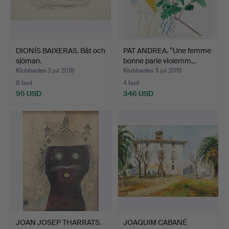
DIONÍS BAIXERAS. Båt och
PAT ANDREA. ”Une femme
sjöman.
bonne parle violemm…
Klubbades 3 jul 2019
Klubbades 3 jul 2019
8 bud
4 bud
95 USD
346 USD
JOAN JOSEP THARRATS.
JOAQUIM CABANÉ