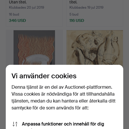
Utan titel.
titel.
Klubbades 20 jul 2019
Klubbades 19 jul 2019
16 bud
5 bud
346 USD
116 USD
Vi använder cookies
Denna tjänst är en del av Auctionet-plattformen.
CARME SANGLAS (BORN
ALBERT GLEIZES (1881-
Vissa cookies är nödvändiga för att tillhandahålla
IN 1953). Utan titel.
1953). Utan titel.
tjänsten, medan du kan hantera eller återkalla ditt
Klubbades 19 jul 2019
Klubbades 19 jul 2019
samtycke för de som används för att:
7 bud
5 bud
231 USD
1 153 USD
Anpassa funktioner och innehåll för dig