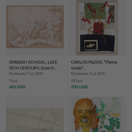
föremål
SPANISH SCHOOL, LATE
CARLOS PAZOS. ”Plutos
18TH CENTURY. Scen fr…
vrede”.
Klubbades 7 jul 2019
Klubbades 3 jul 2019
1 bud
28 bud
461 USD
703 USD