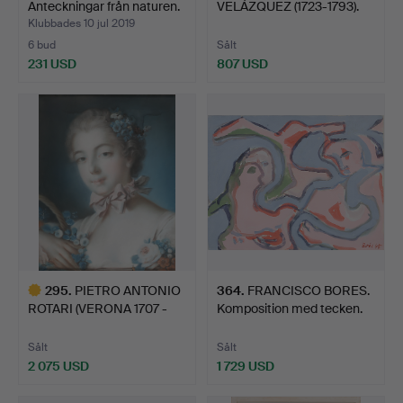
Anteckningar från naturen.
VELÁZQUEZ (1723-1793).
TI…
Klubbades 10 jul 2019
6 bud
Sålt
231 USD
807 USD
295
.
PIETRO ANTONIO
364
.
FRANCISCO BORES.
ROTARI (VERONA 1707 -
Komposition med tecken.
SAINT…
Sålt
Sålt
2 075 USD
1 729 USD
Utvalt