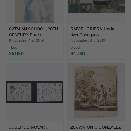
CATALAN SCHOOL, 20TH
RAFAEL GRIERA. Utsikt
CENTURY. Etude.
över Cadaques.
Klubbades 14 jul 2019
Klubbades 13 jul 2019
1 bud
6 bud
35 USD
64 USD
JOSEP GUINOVART.
287
.
ANTONIO GONZÁLEZ