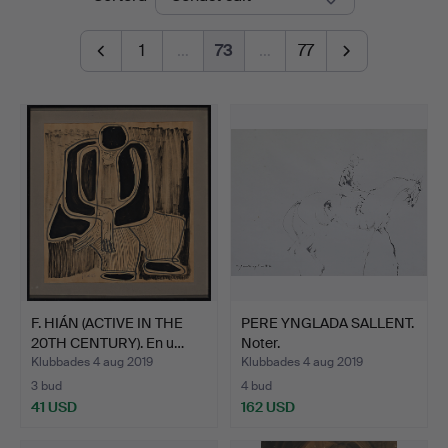
1
…
73
…
77
F. HIÁN (ACTIVE IN THE
PERE YNGLADA SALLENT.
20TH CENTURY). En u…
Noter.
Klubbades 4 aug 2019
Klubbades 4 aug 2019
3 bud
4 bud
41 USD
162 USD