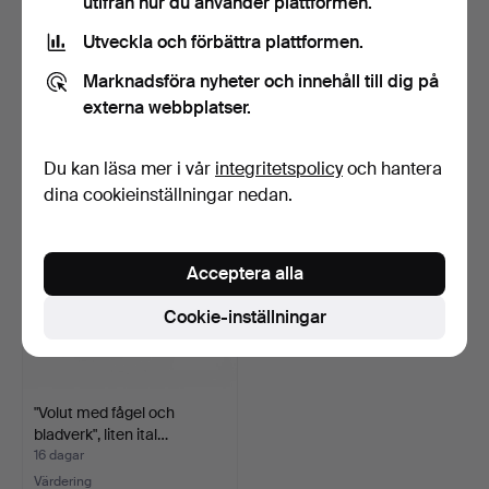
utifrån hur du använder plattformen.
Utveckla och förbättra plattformen.
Stiftpenna och två
Två broscher och en ring i
kulspetspennor Cross gu…
silver, från mi…
Marknadsföra nyheter och innehåll till dig på
4 dagar
16 dagar
externa webbplatser.
Värdering
Värdering
116 USD
174 USD
Du kan läsa mer i vår
integritetspolicy
och hantera
dina cookieinställningar nedan.
Acceptera alla
Cookie-inställningar
"Volut med fågel och
bladverk", liten ital…
16 dagar
Värdering