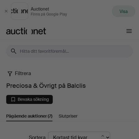
Auctionet
Visa
Stäng
Finns på Google Play
Auctionet.com
Filtrera
Preciosa
Preciosa & Övrigt på Balclis
&
Bevaka sökning
Övrigt
Pågående auktioner
(7)
Slutpriser
på
Balclis
Pågående
Sortera