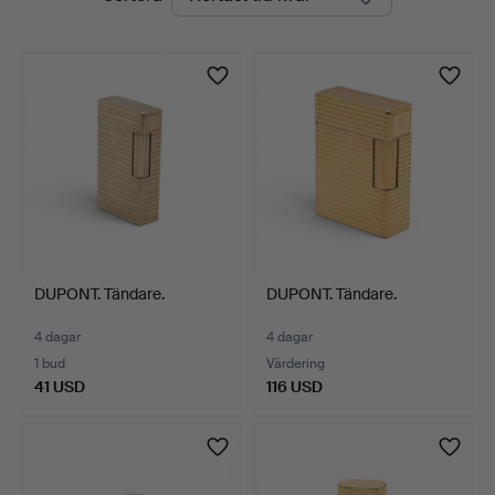
auktioner
DUPONT. Tändare.
DUPONT. Tändare.
4 dagar
4 dagar
1 bud
Värdering
41 USD
116 USD