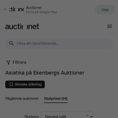
Auctionet
Visa
Stäng
Finns på Google Play
Auctionet.com
Filtrera
Asiatika
Asiatika på Ekenbergs Auktioner
på
Bevaka sökning
Ekenbergs
Pågående auktioner
Slutpriser
(14)
Auktioner
Slutpriser
Sortera