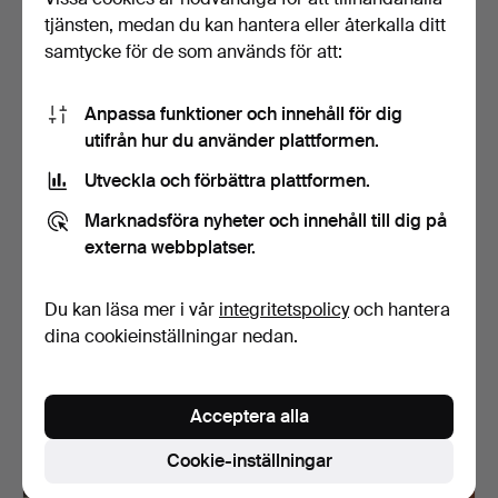
22 USD
37 USD
tjänsten, medan du kan hantera eller återkalla ditt
samtycke för de som används för att:
Anpassa funktioner och innehåll för dig
utifrån hur du använder plattformen.
Utveckla och förbättra plattformen.
Marknadsföra nyheter och innehåll till dig på
externa webbplatser.
SERVIS, 53 delar, porslin,
PARTI ASIATIKA, 8 delar,
Du kan läsa mer i vår
integritetspolicy
och hantera
Kina, 1900-tal.
bl.a, keramik & m…
dina cookieinställningar nedan.
Klubbades 28 apr 2026
Klubbades 24 apr 2026
1 bud
1 bud
22 USD
22 USD
Acceptera alla
Cookie-inställningar