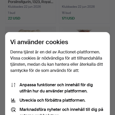
Porslinsfigurin, 1323, Royal…
Klubbades 22 jun 2026
Klubbades 22 jun 2026
1 bud
16 bud
22 USD
171 USD
Vi använder cookies
Denna tjänst är en del av Auctionet-plattformen.
Vissa cookies är nödvändiga för att tillhandahålla
tjänsten, medan du kan hantera eller återkalla ditt
samtycke för de som används för att:
GOLVVAS, Andersson &
STOR GOLVVAS. 1900-tal,
Anpassa funktioner och innehåll för dig
Johansson, Höganäs.
Kina.
utifrån hur du använder plattformen.
Klubbades 19 jun 2026
Klubbades 15 jun 2026
17 bud
13 bud
Utveckla och förbättra plattformen.
116 USD
85 USD
Marknadsföra nyheter och innehåll till dig på