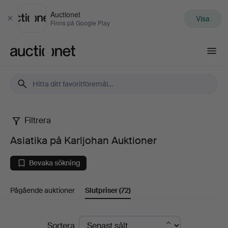
Auctionet
Visa
Stäng
Finns på Google Play
Auctionet.com
Filtrera
Asiatika
Asiatika på Karljohan Auktioner
på
Bevaka sökning
Karljohan
Pågående auktioner
Slutpriser
(72)
Auktioner
Slutpriser
Sortera