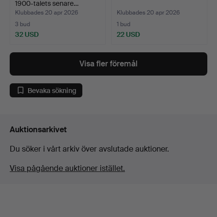
1900-talets senare…
Klubbades 20 apr 2026
Klubbades 20 apr 2026
3 bud
1 bud
32 USD
22 USD
Visa fler föremål
Bevaka sökning
Auktionsarkivet
Du söker i vårt arkiv över avslutade auktioner.
Visa pågående auktioner istället.