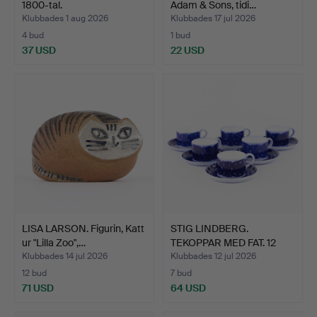
1800-tal.
Adam & Sons, tidi…
Klubbades 1 aug 2026
Klubbades 17 jul 2026
4 bud
1 bud
37 USD
22 USD
LISA LARSON. Figurin, Katt
STIG LINDBERG.
ur "Lilla Zoo",…
TEKOPPAR MED FAT. 12
delar,…
Klubbades 14 jul 2026
Klubbades 12 jul 2026
12 bud
7 bud
71 USD
64 USD