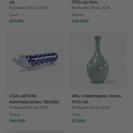
tal.
1700-tal, Kina.
Klubbades 29 apr 2026
Klubbades 29 apr 2026
1 bud
33 bud
22 USD
342 USD
LISA LARSON.
VAS. Celadonglasyr, Korea,
Adventsljusstake, "Matilda",
1900-tal.
…
Klubbades 29 apr 2026
Klubbades 29 apr 2026
15 bud
1 bud
140 USD
22 USD