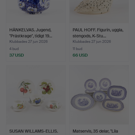
HÄNKELVAS. Jugend,
PAUL HOFF. Figurin, uggla,
"Prästkrage", tidigt 19…
stengods, K-Stu…
Klubbades 27 jun 2026
Klubbades 27 jun 2026
4 bud
11 bud
37 USD
66 USD
SUSAN WILLAMS-ELLIS.
Matservis, 35 delar, "Lila