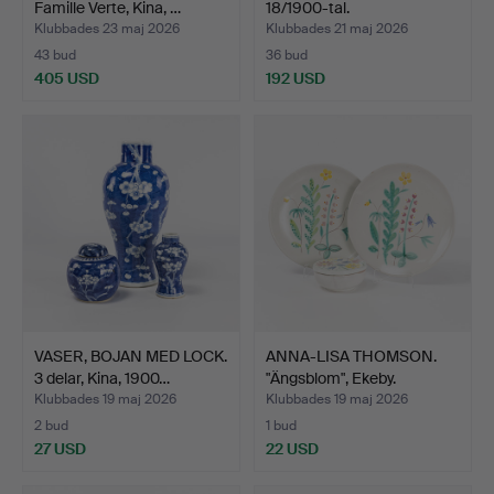
Famille Verte, Kina, …
18/1900-tal.
Klubbades 23 maj 2026
Klubbades 21 maj 2026
43 bud
36 bud
405 USD
192 USD
VASER, BOJAN MED LOCK.
ANNA-LISA THOMSON.
3 delar, Kina, 1900…
"Ängsblom", Ekeby.
Klubbades 19 maj 2026
Klubbades 19 maj 2026
2 bud
1 bud
27 USD
22 USD