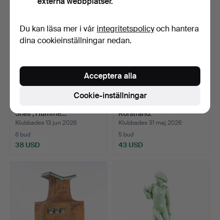
externa webbplatser.
Du kan läsa mer i vår
integritetspolicy
och hantera
dina cookieinställningar nedan.
Acceptera alla
Cookie-inställningar
FIGURIN, porslin, "Sparkling
MUGG. Disney, 40/50-tal,
Shell", Humme…
Rörstrand.
Klubbades 13 jun 2026
Klubbades 31 maj 2026
6 bud
5 bud
38 USD
43 USD