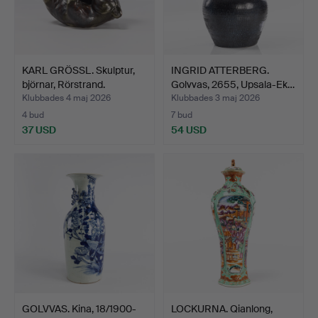
KARL GRÖSSL. Skulptur,
INGRID ATTERBERG.
björnar, Rörstrand.
Golvvas, 2655, Upsala-Ek…
Klubbades 4 maj 2026
Klubbades 3 maj 2026
4 bud
7 bud
37 USD
54 USD
GOLVVAS. Kina, 18/1900-
LOCKURNA. Qianlong,