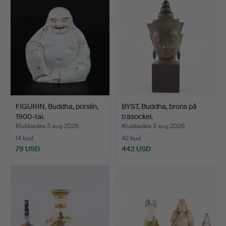
FIGURIN, Buddha, porslin,
BYST, Buddha, brons på
1900-tal.
träsockel.
Klubbades 3 aug 2026
Klubbades 3 aug 2026
14 bud
42 bud
79 USD
442 USD