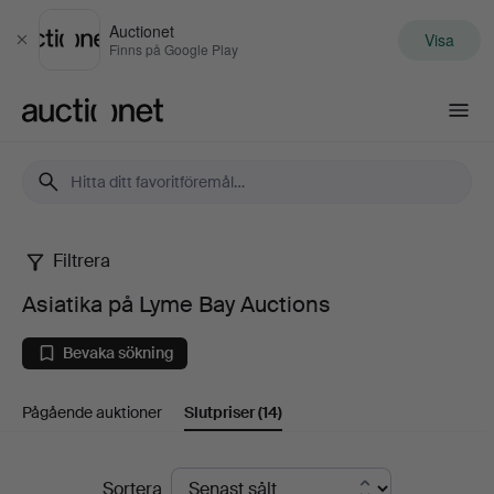
Auctionet
Visa
Stäng
Finns på Google Play
Auctionet.com
Filtrera
Asiatika
Asiatika på Lyme Bay Auctions
på
Bevaka sökning
Lyme
Pågående auktioner
Slutpriser
(14)
Bay
Auctions
Slutpriser
Sortera