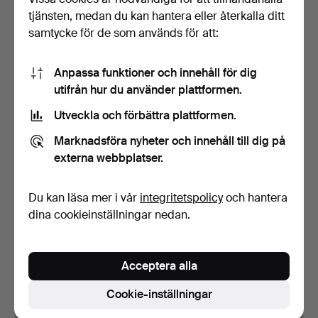
21 USD
27 USD
tjänsten, medan du kan hantera eller återkalla ditt
samtycke för de som används för att:
Anpassa funktioner och innehåll för dig
utifrån hur du använder plattformen.
Utveckla och förbättra plattformen.
Marknadsföra nyheter och innehåll till dig på
externa webbplatser.
KOREANSK
KINESISK LJUSHÅLLARE I
Du kan läsa mer i vår
integritetspolicy
och hantera
BRONSBUDDHA.
BRONS I FORM AV FÅG…
dina cookieinställningar nedan.
Klubbades 14 jun 2026
Klubbades 14 jun 2026
1 bud
1 bud
27 USD
27 USD
Acceptera alla
Cookie-inställningar