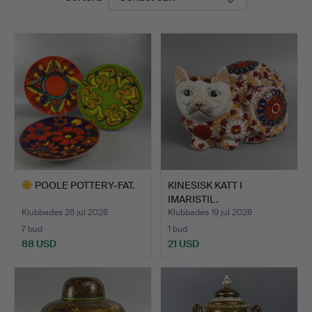
POOLE POTTERY-FAT.
KINESISK KATT I
IMARISTIL.
Klubbades 26 jul 2026
Klubbades 19 jul 2026
7 bud
1 bud
88 USD
21 USD
Utvalt
föremål