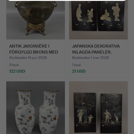
ANTIK JARDINIÈRE I
JAPANSKA DEKORATIVA
FÖRGYLGD BRONS MED
INLAGDA PANELER.
FATT…
Klubbades 14 jun 2026
Klubbades 1 mar 2026
9 bud
1 bud
122 USD
21 USD